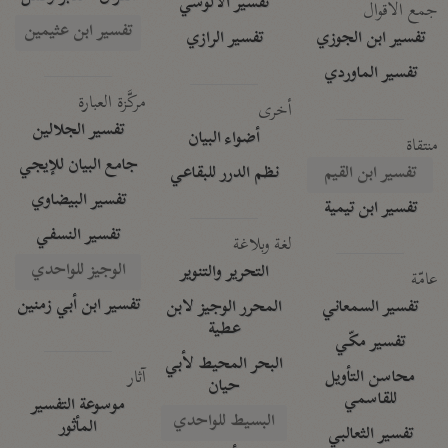
تفسير الآلوسي
جمع الأقوال
تفسير ابن عثيمين
تفسير ابن الجوزي
تفسير الرازي
تفسير الماوردي
مركَّزة العبارة
أخرى
تفسير الجلالين
أضواء البيان
منتقاة
جامع البيان للإيجي
تفسير ابن القيم
نظم الدرر للبقاعي
تفسير البيضاوي
تفسير ابن تيمية
تفسير النسفي
لغة وبلاغة
الوجيز للواحدي
التحرير والتنوير
عامّة
تفسير ابن أبي زمنين
تفسير السمعاني
المحرر الوجيز لابن
عطية
تفسير مكّي
البحر المحيط لأبي
آثار
محاسن التأويل
حيان
للقاسمي
موسوعة التفسير
البسيط للواحدي
المأثور
تفسير الثعالبي