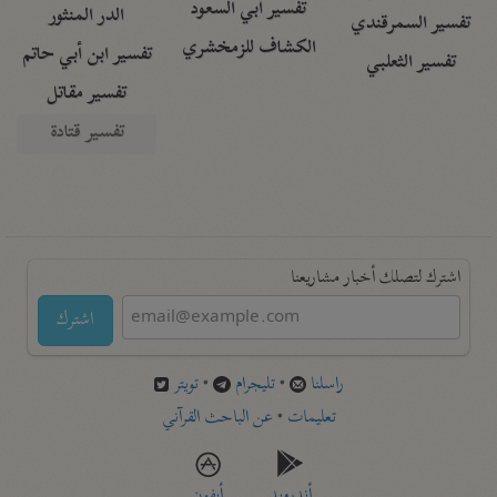
تفسير أبي السعود
الدر المنثور
تفسير السمرقندي
الكشاف للزمخشري
تفسير ابن أبي حاتم
تفسير الثعلبي
تفسير مقاتل
تفسير قتادة
اشترك لتصلك أخبار مشاريعنا
اشترك
راسلنا
•
تليجرام
•
تويتر
تعليمات
•
عن الباحث القرآني
أندرويد
أيفون