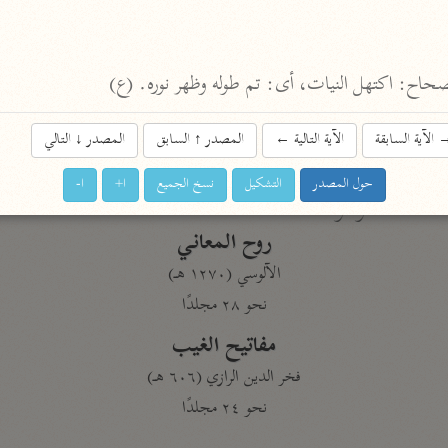
نحو ١١ مجلدًا
التسهيل لعلوم التنزيل
صحاح: اكتهل النيات، أى: تم طوله وظهر نوره. (ع)
ابن جُزَيّ (٧٤١ هـ)
نحو ٣ مجلدات
الآية السابقة
الآية التالية
←
المصدر
↑
السابق
المصدر
↓
التالي
حول المصدر
التشكيل
نسخ الجميع
ا+
ا-
موسوعات
روح المعاني
الآلوسي (١٢٧٠ هـ)
نحو ٢٨ مجلدًا
مفاتيح الغيب
فخر الدين الرازي (٦٠٦ هـ)
نحو ٢٤ مجلدًا