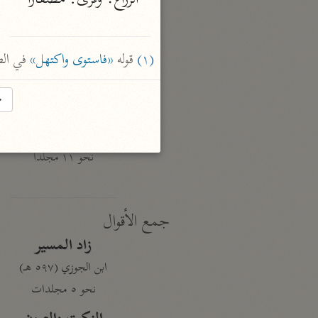
نحو ١٩ مجلدًا
الجامع لأحكام القرآن
(١)
 قوله 
«فاستوى واكتهل»
 في ال
القرطبي (٦٧١ هـ)
نحو ٢٤ مجلدًا
→
معالم التنزيل
البغوي (٥١٦ هـ)
نحو ١١ مجلدًا
جمع الأقوال
زاد المسير
ابن الجوزي (٥٩٧ هـ)
نحو ٥ مجلدات