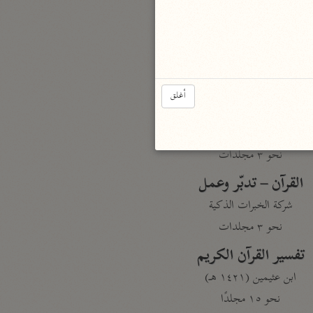
نحو مجلد
تيسير الكريم الرحمن
السعدي (١٣٧٦ هـ)
نحو ٤ مجلدات
أغلق
أيسر التفاسير
أبو بكر الجزائري (١٤٣٩ هـ)
نحو ٣ مجلدات
القرآن – تدبّر وعمل
شركة الخبرات الذكية
نحو ٣ مجلدات
تفسير القرآن الكريم
ابن عثيمين (١٤٢١ هـ)
نحو ١٥ مجلدًا