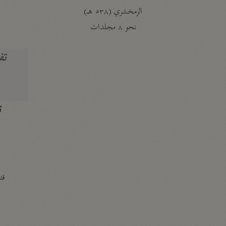
الزمخشري (٥٣٨ هـ)
ج
نحو ٨ مجلدات
تف
ت
قتا