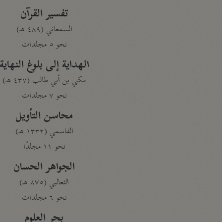
تفسير القرآن
السمعاني (٤٨٩ هـ)
نحو ٥ مجلدات
الهداية إلى بلوغ النهاية
مكي بن أبي طالب (٤٣٧ هـ)
نحو ٧ مجلدات
محاسن التأويل
القاسمي (١٣٣٢ هـ)
نحو ١١ مجلدًا
الجواهر الحسان
الثعالبي (٨٧٥ هـ)
نحو ٦ مجلدات
بحر العلوم