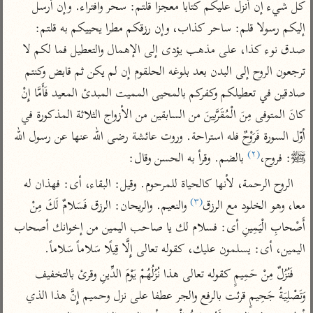
تفسير الآلوسي
كل شيء إن أنزل عليكم كتابا معجزا قلتم: سحر وافتراء. وإن أرسل 
جمع الأقوال
تفسير ابن عثيمين
تفسير ابن الجوزي
تفسير الرازي
إليكم رسولا قلم: ساحر كذاب، وإن رزقكم مطرا يحييكم به قلتم: 
صدق نوء كذا، على مذهب يؤدى إلى الإهمال والتعطيل فما لكم لا 
تفسير الماوردي
مركَّزة العبارة
ترجعون الروح إلى البدن بعد بلوغه الحلقوم إن لم يكن ثم قابض وكنتم 
أخرى
تفسير الجلالين
صادقين في تعطيلكم وكفركم بالمحيى المميت المبدئ المعيد فَأَمَّا إِنْ 
أضواء البيان
منتقاة
كانَ المتوفى مِنَ الْمُقَرَّبِينَ من السابقين من الأزواج الثلاثة المذكورة في 
جامع البيان للإيجي
تفسير ابن القيم
نظم الدرر للبقاعي
أوّل السورة فَرَوْحٌ فله استراحة. وروت عائشة رضى الله عنها عن رسول الله 
تفسير البيضاوي
تفسير ابن تيمية
(٢)
ﷺ: فروح،
 بالضم. وقرأ به الحسن وقال:
تفسير النسفي
لغة وبلاغة
الروح الرحمة، لأنها كالحياة للمرحوم. وقيل: البقاء، أى: فهذان له 
الوجيز للواحدي
التحرير والتنوير
عامّة
(٣)
معا، وهو الخلود مع الرزق
 والنعيم. والريحان: الرزق فَسَلامٌ لَكَ مِنْ 
تفسير ابن أبي زمنين
تفسير السمعاني
المحرر الوجيز لابن
أَصْحابِ الْيَمِينِ أى: فسلام لك يا صاحب اليمين من إخوانك أصحاب 
عطية
تفسير مكّي
اليمين، أى: يسلمون عليك، كقوله تعالى إِلَّا قِيلًا سَلاماً سَلاماً.
البحر المحيط لأبي
آثار
محاسن التأويل
حيان
فَنُزُلٌ مِنْ حَمِيمٍ كقوله تعالى هذا نُزُلُهُمْ يَوْمَ الدِّينِ وقرئ بالتخفيف 
للقاسمي
موسوعة التفسير
البسيط للواحدي
وَتَصْلِيَةُ جَحِيمٍ قرئت بالرفع والجر عطفا على نزل وحميم إِنَّ هذا الذي 
المأثور
تفسير الثعالبي