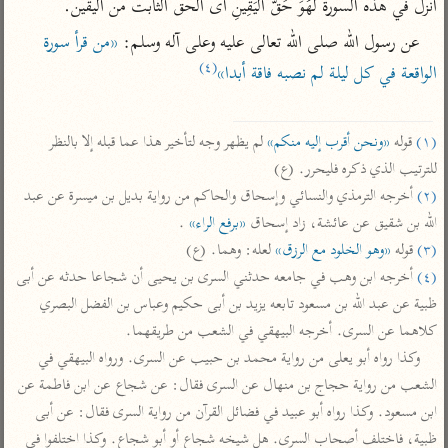
أنزل في هذه السورة لَهُوَ حَقُّ الْيَقِينِ أى الحق الثابت من اليقين.
تفسير أبي السعود
الدر المنثور
تفسير السمرقندي
عن رسول الله صلى الله تعالى عليه وعلى آله وسلم: 
«من قرأ سورة 
الكشاف للزمخشري
تفسير ابن أبي حاتم
تفسير الثعلبي
(٤)
الواقعة في كل ليلة لم نصبه فاقة أبدا»
تفسير مقاتل
تفسير قتادة
(١)
 قوله 
«ونحن أقرب إليه منكم»
 لم يظهر وجه لتأخير هذا عما قبله إلا بالنظر 
للترتيب الذي ذكره فليحرر. (ع)

(٢)
 أخرجه الترمذي والنسائي وإسحاق والحاكم من رواية بديل بن ميسرة عن عبد 
الله بن شقيق عن عائشة، زاد إسحاق 
«برفع الراء»
 .

اشترك لتصلك أخبار مشاريعنا
(٣)
 قوله 
«وهو الخلود مع الرزق»
 لعله: وهما. (ع)

(٤)
 أخرجه ابن وهب في جامعه حدثني السرى بن يحيى أن شجاعا حدثه عن أبى 
اشترك
ظبية عن عبد الله بن مسعود تابعه يزيد بن أبى حكيم وعباس بن الفضل البصري 
كلاهما عن السرى. أخرجه البيهقي في الشعب من طريقهما.

راسلنا
•
تليجرام
•
تويتر
وكذا رواه أبو يعلى من رواية محمد بن حبيب عن السرى. ورواه البيهقي في 
كنوز
•
تعليمات
•
عن الباحث القرآني
الشعب من رواية حجاج بن منهال عن السرى فقال: عن شجاع عن ابن فاطمة عن 
ابن مسعود. وكذا رواه أبو عبيد في فضائل القرآن من رواية السرى فقال: عن أبى 
ظبية، فاختلف أصحاب السرى. هل شيخه شجاع أو أبو شجاع. وكذا اختلفوا في 
أندرويد
أيفون