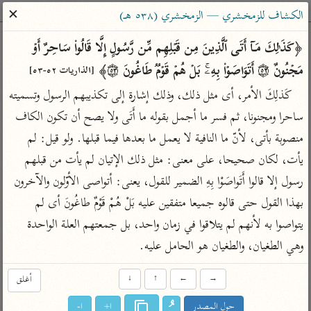
ساهم معنا في نشر القرآن والعلم الشرعي
✕
الكشاف للزمخشري — الزمخشري (٥٣٨ هـ)
الباحث القرآني
﴿كَذَ ٰ⁠لِكَ مَاۤ أَتَى ٱلَّذِینَ مِن قَبۡلِهِم مِّن رَّسُولٍ إِلَّا قَالُوا۟ سَاحِرٌ أَوۡ 
مَجۡنُونٌ ۝٥٢ أَتَوَاصَوۡا۟ بِهِۦۚ بَلۡ هُمۡ قَوۡمࣱ طَاغُونَ ۝٥٣﴾ 
[الذاريات ٥٢-٥٣]
بحث
تفسير
علوم
مصاحف
معاجم
كَذلِكَ الأمر، أى مثل ذلك، وذلك إشارة إلى تكذيبهم الرسول وتسميته 
ساحرا ومجنونا، ثم فسر ما أجمل بقوله ما أَتَى ولا يصح أن تكون الكاف 
منصوبة بأتى، لأنّ ما النافية لا يعمل ما بعدها فيما قبلها. ولو قيل: لم 
Type 2 or more characters for results.
يأت، لكان صحيحا، على معنى: مثل ذلك الإتيان لم يأت من قبلهم 
Type 1 or more
أمّهات
عامّة
معاصرة
رسول إلا قالوا أَتَواصَوْا بِهِ الضمير للقول، يعنى: أتواصى الأوّلون والآخرون 
characters for results.
تفسير الطبري
فتح البيان للقنوجي
الميسر
بهذا القول حتى قالوه جميعا متفقين عليه بَلْ هُمْ قَوْمٌ طاغُونَ أى لم 
تفسير ابن كثير
فتح القدير للشوكاني
المختصر في
يتواصوا به لأنهم لم يتلاقوا في زمان واحد، بل جمعتهم العلة الواحدة 
التفسير
تفسير القرطبي
تفسير ابن جزي
وهي الطغيان، والطغيان هو الحامل عليه.
تفسير السعدي
تفسير البغوي
→
←
↑
↓
أغلق
أيسر التفاسير
موسوعات
القرآن – تدبر وعمل
حول المصدر
ا+
ا-