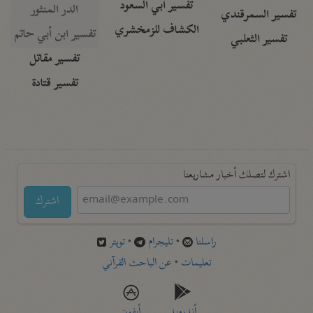
تفسير أبي السعود
الدر المنثور
تفسير السمرقندي
الكشاف للزمخشري
تفسير ابن أبي حاتم
تفسير الثعلبي
تفسير مقاتل
تفسير قتادة
اشترك لتصلك أخبار مشاريعنا
اشترك
راسلنا
•
تليجرام
•
تويتر
تعليمات
•
عن الباحث القرآني
أندرويد
أيفون