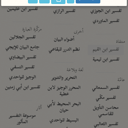
تفسير الآلوسي
جمع الأقوال
تفسير ابن عثيمين
تفسير ابن الجوزي
تفسير الرازي
تفسير الماوردي
مركَّزة العبارة
أخرى
تفسير الجلالين
أضواء البيان
منتقاة
جامع البيان للإيجي
تفسير ابن القيم
نظم الدرر للبقاعي
تفسير البيضاوي
تفسير ابن تيمية
تفسير النسفي
لغة وبلاغة
الوجيز للواحدي
التحرير والتنوير
عامّة
تفسير ابن أبي زمنين
تفسير السمعاني
المحرر الوجيز لابن
عطية
تفسير مكّي
البحر المحيط لأبي
آثار
محاسن التأويل
حيان
للقاسمي
موسوعة التفسير
البسيط للواحدي
المأثور
تفسير الثعالبي