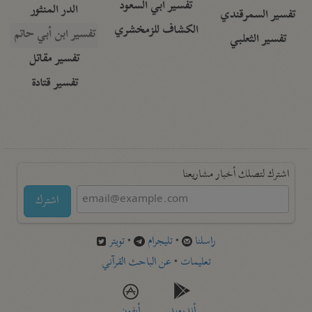
تفسير أبي السعود
الدر المنثور
تفسير السمرقندي
الكشاف للزمخشري
تفسير ابن أبي حاتم
تفسير الثعلبي
تفسير مقاتل
تفسير قتادة
اشترك لتصلك أخبار مشاريعنا
اشترك
راسلنا
•
تليجرام
•
تويتر
تعليمات
•
عن الباحث القرآني
أندرويد
أيفون