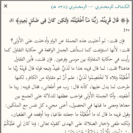
ساهم معنا في نشر القرآن والعلم الشرعي
✕
الكشاف للزمخشري — الزمخشري (٥٣٨ هـ)
الباحث القرآني
﴿۞ قَالَ قَرِینُهُۥ رَبَّنَا مَاۤ أَطۡغَیۡتُهُۥ وَلَـٰكِن كَانَ فِی ضَلَـٰلِۭ بَعِیدࣲ﴾ 
[ق 
٢٧]
بحث
تفسير
علوم
مصاحف
معاجم
فإن قلت: لم أخليت هذه الجملة عن الواو وأدخلت على الأولى؟ 
قلت: لأنها استؤنفت كما تستأنف الجمل الواقعة في حكاية التقاول كما 
رأيت في حكاية المقاولة بين موسى وفرعون. فإن قلت، فأين التقاول 
Type 2 or more characters for results.
هاهنا؟ قلت: لما قال قرينه هذا ما لَدَيَّ عَتِيدٌ وتبعه قوله قالَ قَرِينُهُ رَبَّنا ما 
Type 1 or more
أمّهات
عامّة
معاصرة
أَطْغَيْتُهُ وتلاه لا تَخْتَصِمُوا لَدَيَّ: علم أنّ ثم مقاولة من الكافر، لكنها 
characters for results.
تفسير الطبري
فتح البيان للقنوجي
الميسر
طرحت لما يدل عليها، كأنه قال: رب هو أطغانى، فقال قرينه: ربنا ما 
تفسير ابن كثير
فتح القدير للشوكاني
المختصر في
أطغيته. وأمّا الجملة الأولى فواجب عطفها للدلالة على الجمع بين 
التفسير
تفسير القرطبي
تفسير ابن جزي
معناها ومعنى ما قبلها في الحصول، أعنى مجيء كل نفس مع الملكين: 
تفسير السعدي
وقول قرينه ما قال له ما أَطْغَيْتُهُ ما جعلته طاغيا، وما أوقعته في الطغيان، 
تفسير البغوي
أيسر التفاسير
ولكنه طغى واختار الضلالة على الهدى كقوله تعالى: وَما كانَ لِي عَلَيْكُمْ 
موسوعات
القرآن – تدبر وعمل