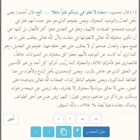
تفسير الآلوسي
جمع الأقوال
تفسير ابن عثيمين
تفسير ابن الجوزي
تفسير الرازي
(١)
 قال محمود: 
«معناه لا تغلوا في دينكم غلواً باطلا ... الخ»
 قال أحمد: يعنى 
بأهل العدل والتوحيد المعتزلة، ويعنى بغلوهم الذي هو حق عنده أنهم غلوا في 
تفسير الماوردي
التوحيد فجحدوا الصفات الالهية، وغلوا في التعديل فنفوا أكثر الأفعال بل كلها عن 
مركَّزة العبارة
أخرى
أن تكون مخلوقة للَّه تعالى لانطوائها في مفاسد ولأن اللَّه تعالى يعاقب على ما هو 
تفسير الجلالين
أضواء البيان
منتقاة
قبيح منها، والعدل عندهم أن لا يعاقب على فعل خلقه فهذا غلوهم في التعديل، وهو 
جامع البيان للإيجي
تفسير ابن القيم
نظم الدرر للبقاعي
كما ترى أنه كاسد عن التوحيد لأنهم جعلوا كل مخلوق من الحيوانات خالقاً، 
تفسير البيضاوي
فالنصارى غلوا فأشركوا ثلاثة، والمعتزلة كما رأيت أشركوا كل أحد بل غير الآدميين 
تفسير ابن تيمية
في الخلق الذي هو خاص بالرب. ويعنى الزمخشري بأهل البدع والأهواء من عدا 
تفسير النسفي
لغة وبلاغة
الطائفة المذكورة، ويعنى بغلوهم الباطل إثبات الصفات للَّه تعالى وتوحيده على 
الوجيز للواحدي
التحرير والتنوير
عامّة
الحق، حتى لا خالق سواه ولا مخلوق إلا بقدرته، وقد ترضى عن شيعته وإخوانه 
تفسير ابن أبي زمنين
تفسير السمعاني
المحرر الوجيز لابن
وسكت عن ذكر من عداهم، ونحن نقول: اللهم ارض عمن هو أحق الطوائف 
عطية
برضاك، وهذه دعوة أيضا بلا خلاف، واللَّه الموفق.
تفسير مكّي
البحر المحيط لأبي
آثار
محاسن التأويل
→
←
↑
↓
أغلق
حيان
للقاسمي
موسوعة التفسير
البسيط للواحدي
حول المصدر
ا+
ا-
المأثور
تفسير الثعالبي