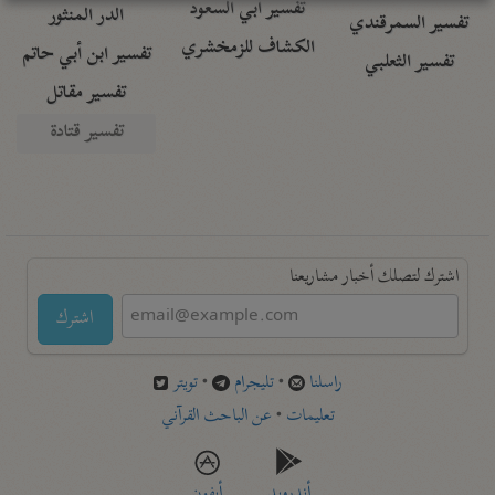
تفسير أبي السعود
الدر المنثور
تفسير السمرقندي
الكشاف للزمخشري
تفسير ابن أبي حاتم
تفسير الثعلبي
تفسير مقاتل
تفسير قتادة
اشترك لتصلك أخبار مشاريعنا
اشترك
راسلنا
•
تليجرام
•
تويتر
تعليمات
•
عن الباحث القرآني
أندرويد
أيفون