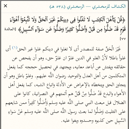
ساهم معنا في نشر القرآن والعلم الشرعي
✕
الكشاف للزمخشري — الزمخشري (٥٣٨ هـ)
الباحث القرآني
﴿قُلۡ یَـٰۤأَهۡلَ ٱلۡكِتَـٰبِ لَا تَغۡلُوا۟ فِی دِینِكُمۡ غَیۡرَ ٱلۡحَقِّ وَلَا تَتَّبِعُوۤا۟ أَهۡوَاۤءَ 
قَوۡمࣲ قَدۡ ضَلُّوا۟ مِن قَبۡلُ وَأَضَلُّوا۟ كَثِیرࣰا وَضَلُّوا۟ عَن سَوَاۤءِ ٱلسَّبِیلِ﴾ 
[المائدة 
بحث
تفسير
علوم
مصاحف
معاجم
٧٧]
(١)
غَيْرَ الْحَقِّ صفة للمصدر أى لا تغلوا في دينكم غلوا غير الحق
 أى 
غلواً باطلا لأنّ الغلو في الدين غلوّ ان غلوّ حق، وهو أن يفحص عن 
Type 2 or more characters for results.
حقائقه ويفتش عن أباعد معانيه، ويجتهد في تحصيل حججه كما يفعل 
Type 1 or more
أمّهات
عامّة
معاصرة
المتكلمون من أهل العدل والتوحيد رضوان اللَّه عليهم. وغلوّ باطل وهو أن 
characters for results.
تفسير الطبري
فتح البيان للقنوجي
الميسر
يتجاوز الحق ويتخطاه بالإعراض عن الأدلة واتباع الشبه، كما يفعل أهل 
تفسير ابن كثير
فتح القدير للشوكاني
المختصر في
الأهواء والبدع قَدْ ضَلُّوا مِنْ قَبْلُ هم أئمتهم في النصرانية، كانوا على 
التفسير
تفسير القرطبي
تفسير ابن جزي
الضلال قبل مبعث النبي صلى اللَّه عليه وسلم وَأَضَلُّوا كَثِيراً ممن شايعهم 
تفسير السعدي
على التثليث وَضَلُّوا لما بعث رسول اللَّه صلى اللَّه عليه وسلم عَنْ سَواءِ 
تفسير البغوي
أيسر التفاسير
السَّبِيلِ حين كذبوه وحسدوه وبغوا عليه.

موسوعات
القرآن – تدبر وعمل