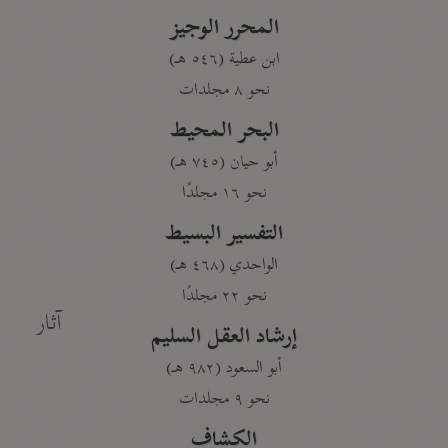
المحرر الوجيز
ابن عطية (٥٤٦ هـ)
نحو ٨ مجلدات
البحر المحيط
أبو حيان (٧٤٥ هـ)
نحو ١٦ مجلدًا
التفسير البسيط
الواحدي (٤٦٨ هـ)
نحو ٢٢ مجلدًا
آثار
إرشاد العقل السليم
أبو السعود (٩٨٢ هـ)
نحو ٩ مجلدات
الكشاف