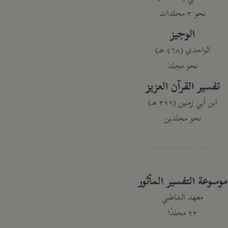
نحو ٣ مجلدات
الوجيز
الواحدي (٤٦٨ هـ)
نحو مجلد
تفسير القرآن العزيز
ابن أبي زمنين (٣٩٩ هـ)
نحو مجلدين
موسوعة التفسير المأثور
معهد الشاطبي
٢٣ مجلدًا