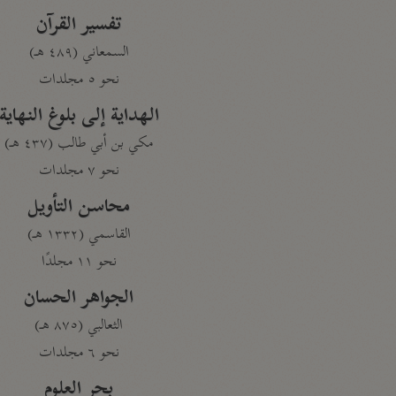
تفسير القرآن
السمعاني (٤٨٩ هـ)
نحو ٥ مجلدات
الهداية إلى بلوغ النهاية
مكي بن أبي طالب (٤٣٧ هـ)
نحو ٧ مجلدات
محاسن التأويل
القاسمي (١٣٣٢ هـ)
نحو ١١ مجلدًا
الجواهر الحسان
الثعالبي (٨٧٥ هـ)
نحو ٦ مجلدات
بحر العلوم