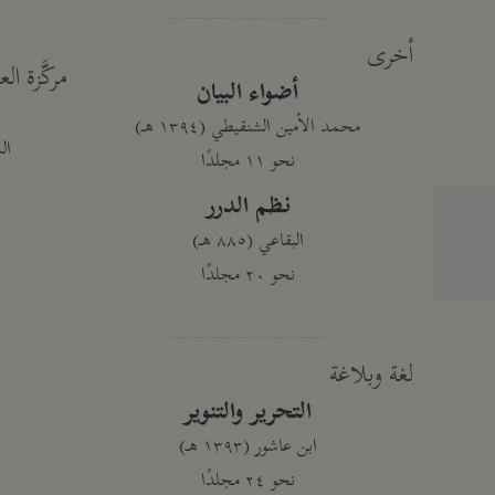
أخرى
مركَّزة الع
أضواء البيان
محمد الأمين الشنقيطي (١٣٩٤ هـ)
الم
نحو ١١ مجلدًا
نظم الدرر
البقاعي (٨٨٥ هـ)
نحو ٢٠ مجلدًا
لغة وبلاغة
التحرير والتنوير
ابن عاشور (١٣٩٣ هـ)
نحو ٢٤ مجلدًا