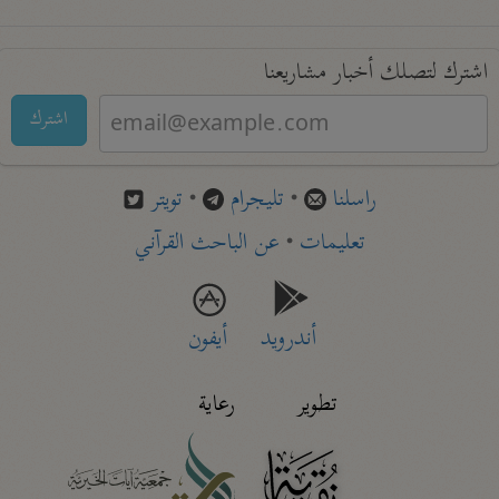
اشترك لتصلك أخبار مشاريعنا
اشترك
راسلنا
•
تليجرام
•
تويتر
تعليمات
•
عن الباحث القرآني
أندرويد
أيفون
تطوير
رعاية