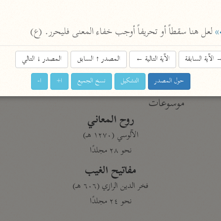
نحو ١١ مجلدًا
التسهيل لعلوم التنزيل
»
 لعل هنا سقطاً أو تحريفاً أوجب خفاء المعنى فليحرر. (ع)
ابن جُزَيّ (٧٤١ هـ)
نحو ٣ مجلدات
الآية السابقة
الآية التالية
←
المصدر
↑
السابق
المصدر
↓
التالي
حول المصدر
التشكيل
نسخ الجميع
ا+
ا-
موسوعات
روح المعاني
الآلوسي (١٢٧٠ هـ)
نحو ٢٨ مجلدًا
مفاتيح الغيب
فخر الدين الرازي (٦٠٦ هـ)
نحو ٢٤ مجلدًا