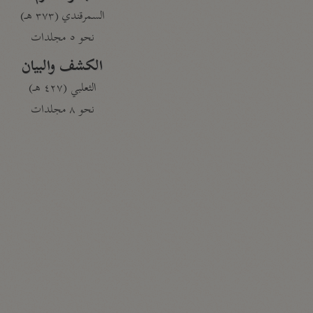
السمرقندي (٣٧٣ هـ)
نحو ٥ مجلدات
الكشف والبيان
الثعلبي (٤٢٧ هـ)
نحو ٨ مجلدات