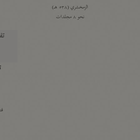
الزمخشري (٥٣٨ هـ)
ج
نحو ٨ مجلدات
تف
ت
قتا