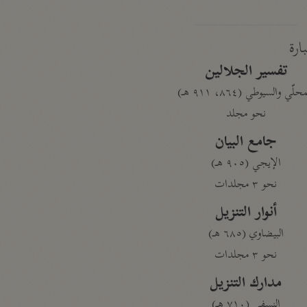
بارة
تفسير الجلالين
حلّي والسيوطي (٨٦٤، ٩١١ هـ)
نحو مجلد
جامع البيان
الإيجي (٩٠٥ هـ)
نحو ٣ مجلدات
أنوار التنزيل
البيضاوي (٦٨٥ هـ)
نحو ٣ مجلدات
مدارك التنزيل
النسفي (٧١٠ هـ)