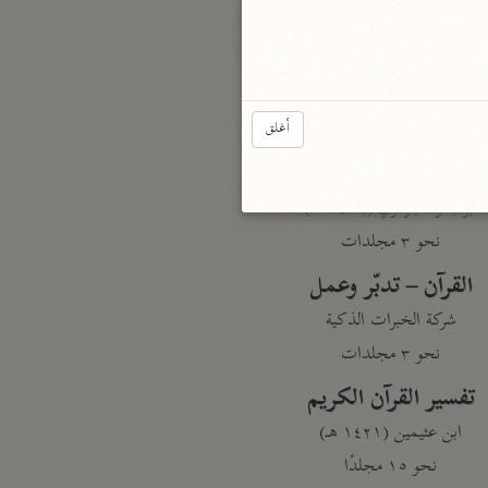
نحو مجلد
تيسير الكريم الرحمن
السعدي (١٣٧٦ هـ)
نحو ٤ مجلدات
أغلق
أيسر التفاسير
أبو بكر الجزائري (١٤٣٩ هـ)
نحو ٣ مجلدات
القرآن – تدبّر وعمل
شركة الخبرات الذكية
نحو ٣ مجلدات
تفسير القرآن الكريم
ابن عثيمين (١٤٢١ هـ)
نحو ١٥ مجلدًا