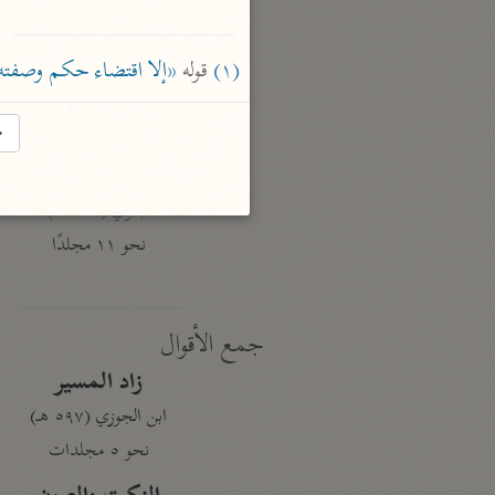
نحو ١٩ مجلدًا
الجامع لأحكام القرآن
(١)
 قوله 
«إلا اقتضاء حكم وصفته
القرطبي (٦٧١ هـ)
نحو ٢٤ مجلدًا
→
معالم التنزيل
البغوي (٥١٦ هـ)
نحو ١١ مجلدًا
جمع الأقوال
زاد المسير
ابن الجوزي (٥٩٧ هـ)
نحو ٥ مجلدات