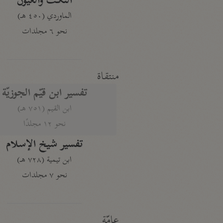
النكت والعيون
الماوردي (٤٥٠ هـ)
نحو ٦ مجلدات
منتقاة
تفسير ابن قيّم الجوزيّة
ابن القيم (٧٥١ هـ)
نحو ١٢ مجلدًا
تفسير شيخ الإسلام
ابن تيمية (٧٢٨ هـ)
نحو ٧ مجلدات
عامّة