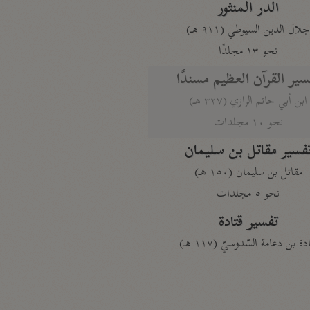
الدر المنثور
لال الدين السيوطي (٩١١ هـ)
نحو ١٣ مجلدًا
سير القرآن العظيم مسندًا
ابن أبي حاتم الرازي (٣٢٧ هـ)
نحو ١٠ مجلدات
فسير مقاتل بن سليمان
مقاتل بن سليمان (١٥٠ هـ)
نحو ٥ مجلدات
تفسير قتادة
دة بن دعامة السّدوسيّ (١١٧ هـ)