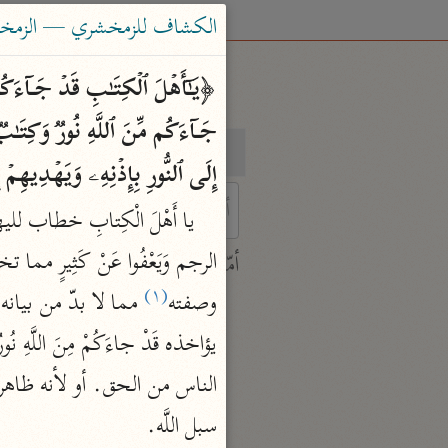
الكشاف للزمخشري — الزمخشري (٨
بحث
تفسير
إِلَى ٱلنُّورِ بِإِذۡنِهِۦ وَیَهۡدِیهِمۡ إِل
 characters for results.
أمّهات
(١)
جامع البيان
وصفته
ابن جرير الطبري (٣١٠ هـ)
نحو ٢٨ مجلدًا
تفسير القرآن العظيم
سبل اللَّه.

ابن كثير (٧٧٤ هـ)