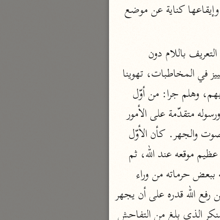
النظم المسجل على الصائحين به بالسفه والجهل، لما أقدموا عليه. ومنها لفظ الحجرات وإيقاعها كناية عن موضع 
بارة
تفسير الجلالين
ومنها: المرور على لفظها بالاقتصار على القدر الذي تبين به ما استنكر عليهم. ومنها: التعريف باللام دون 
حلّي والسيوطي (٨٦٤، ٩١١ هـ)
الإضافة. ومنها: أن شفع ذمهم باستجفائهم واستركاك عقولهم وقلة ضبطهم لمواضع التمييز في المخاطبات، تهوينا 
نحو مجلد
للخطب على رسول الله ﷺ، وتسلية له، وإماطة لما تداخله من إيحاش تعجرفهم وسوء أدبهم، وهلم جرا: من أوّل 
جامع البيان
السورة إلى آخر هذه الآية، فتأمّل كيف ابتدئ بإيجاب أن تكون الأمور التي تنتمى إلى الله ورسوله متقدّمة على الأمور 
الإيجي (٩٠٥ هـ)
كلها من غير حصر ولا تقييد، ثم أردف ذلك النهى عما هو من جنس التقديم من رفع الصوت والجهر. كأن الأوّل 
نحو ٣ مجلدات
أنوار التنزيل
بساط للثاني ووطاء لذكره ما هو ثناء على الذين تحاموا ذلك فغضوا أصواتهم، دلالة على عظيم موقعه عند الله، ثم 
البيضاوي (٦٨٥ هـ)
جيء على عقب ذلك بما هو أطم وهجنته أتم: من الصياح برسول الله ﷺ في حال خلوته ببعض حرماته من وراء 
نحو ٣ مجلدات
الجدر، كما يصاح بأهون الناس قدرا، لينبه على فظاعة من أجروا إليه وجسروا عليه، لأنّ من رفع الله قدره على أن يجهر 
مدارك التنزيل
 والأنصار بأخى السرار، كان صنيع هؤلاء من المنكر الذي بلغ من التفاحش 
النسفي (٧١٠ هـ)