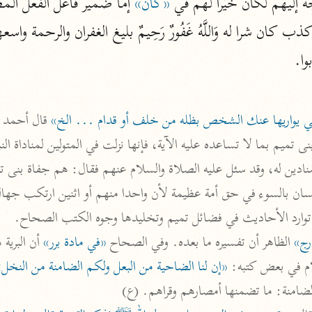
ليهم لَكانَ خَيْراً لَهُمْ في 
«كان»
الزمخشري (٥٣٨ هـ)
ج
نحو ٨ مجلدات
وا.
تف
التي يواريها عنك الشخص بظله من خلف أو قدام ... الخ»
 قال أحمد:

ت
ع توارد الأحاديث في فضائل تميم وتخليدها وجوه الكتب الصحاح.
رج»
 الظاهر أن تفسيره ما بعده. وفي الصحاح 
«في مادة برر»
قتا
ام في بعض كتبه: 
«إن لنا الضاحية من البعل ولكم الضامنة من النخل»
والضامنة: ما تضمنها أمصارهم وقراهم. (ع)