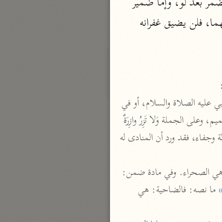
 إما ضمير فاعل الفعل المضمر بعد لو، وإما ضمير 
الدر المنثور
مصدر صَبَرُوا، كقولهم: من كذب كان شرا له وَاللَّهُ غَفُورٌ رَحِيمٌ بليغ الغفران والرحمة واسعهما، فلن يضيق غفرانه 
لال الدين السيوطي (٩١١ هـ)
نحو ١٣ مجلدًا
سير القرآن العظيم مسندًا
ابن أبي حاتم الرازي (٣٢٧ هـ)
نحو ١٠ مجلدات
ولقد اغتر بعضهم في تبكيت بنى تميم بما لا تساعده عليه الآية، فإنها نزلت في المتولين لمناداة النبي عليه الصلاة والسلام، أو في 
فسير مقاتل بن سليمان
الحاضرين حينئذ الراضين بفعل المنادين له، وقد سئل عليه الصلاة والسلام عنهم فقال: هم جفاة بنى تميم، وعلى الجملة وَلا تَزِرُ وازِرَةٌ 
مقاتل بن سليمان (١٥٠ هـ)
وِزْرَ أُخْرى فكيف يسوغ إطلاق اللسان بالسوء في حق أمة عظيمة لأن واحدا منهم أو اثنين ارتكب جهالة وجفاء، فقد ورد أن المنادى له 
نحو ٥ مجلدات
تفسير قتادة
 أن البرية هي الصحراء. وفي مادة ضمن: 
دة بن دعامة السّدوسيّ (١١٧ هـ)
 ما نصه: فالضاحية: هي 