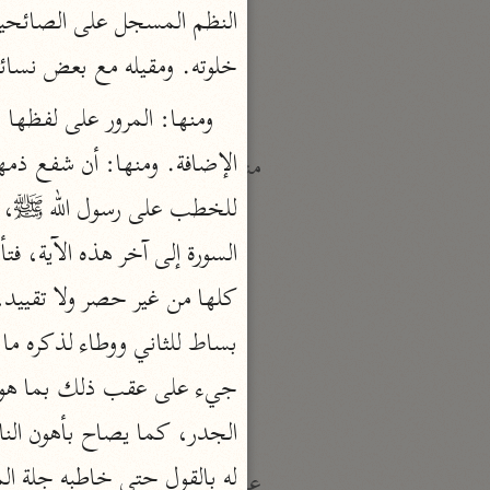
النكت والعيون
الماوردي (٤٥٠ هـ)
خلوته. ومقيله مع بعض نسائ
نحو ٦ مجلدات
منتقاة
تفسير ابن قيّم الجوزيّة
ابن القيم (٧٥١ هـ)
نحو ١٢ مجلدًا
تفسير شيخ الإسلام
ابن تيمية (٧٢٨ هـ)
نحو ٧ مجلدات
له بالقول حتى خاطبه جلة ال
عامّة