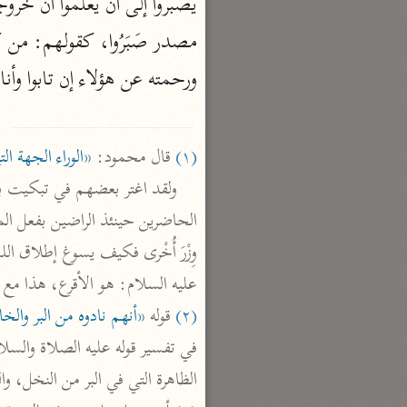
يصبروا إلى أن يعلموا أنّ خروجه إ
السمرقندي (٣٧٣ هـ)
نحو ٥ مجلدات
ورحمته عن هؤلاء إن تابوا وأناب

الكشف والبيان
الثعلبي (٤٢٧ هـ)
نحو ٨ مجلدات
(١)
 قال محمود: 
«الوراء الجهة 
عليه السلام: هو الأقرع، هذا م

(٢)
 قوله 
«أنهم نادوه من البر والخا
في تفسير قوله عليه الصلاة والسل
الظاهرة التي في البر من النخل، 
