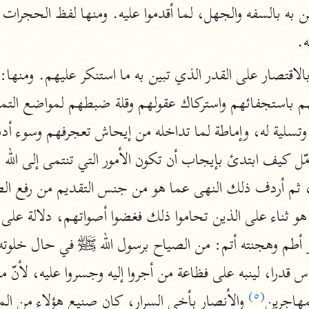
أخرى
ه.
مركَّزة الع
أضواء البيان
محمد الأمين الشنقيطي (١٣٩٤ هـ)
الم
نحو ١١ مجلدًا
نظم الدرر
البقاعي (٨٨٥ هـ)
نحو ٢٠ مجلدًا
لغة وبلاغة
التحرير والتنوير
ابن عاشور (١٣٩٣ هـ)
(٥)
مهاجرين
نحو ٢٤ مجلدًا