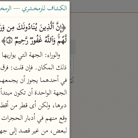
الكشاف للزمخشري — الزمخشري (٨
لَّهُمۡۚ وَٱللَّهُ غَفُورࣱ رَّحِیمࣱ ۝٥﴾ 
بحث
تفسير
والوراء: الجهة التي يوار
 characters for results.
أمّهات
جامع البيان
ابن جرير الطبري (٣١٠ هـ)
نحو ٢٨ مجلدًا
وقع منهم في أدبار الحجرات أو
تفسير القرآن العظيم
ابن كثير (٧٧٤ هـ)