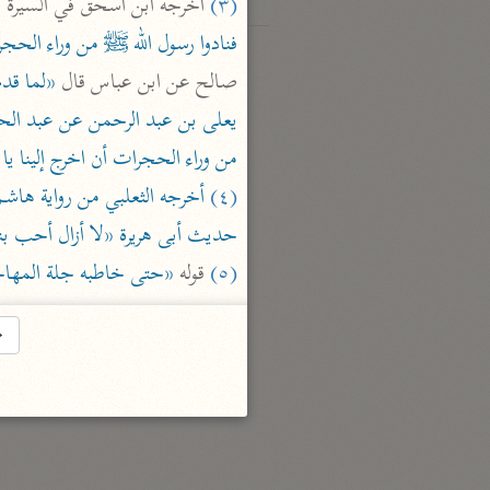
(٣)
 أخرجه ابن اسحق في السيرة ق
فنادوا رسول الله ﷺ من وراء الحجر
صالح عن ابن عباس قال 
من وراء الحجرات أن اخرج إلينا

(٤)
حديث أبى هريرة «لا أزال أحب بن
(٥)
 قوله 
«حتى خاطبه جلة المهاج
→