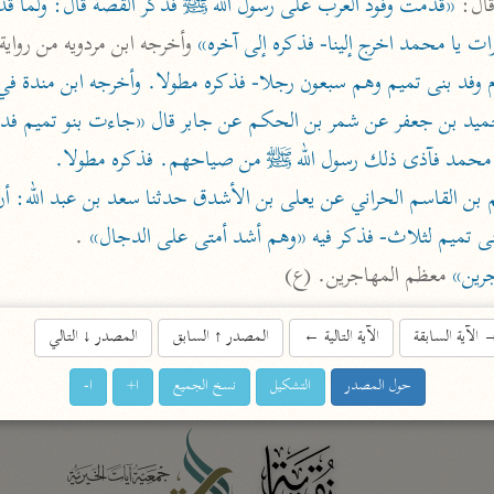
ال: 
ات يا محمد اخرج إلينا- فذكره إلى آخره»
اشترك لتصلك أخبار مشاريعنا
اشترك
 يا محمد فآذى ذلك رسول الله ﷺ من صياحهم. فذكره مطولا.
راسلنا
•
تليجرام
•
تويتر
ى تميم لثلاث- فذكر فيه «وهم أشد أمتى على الدجال»
 .

تعليمات
•
عن الباحث القرآني
رين»
 معظم المهاجرين. (ع)
أندرويد
أيفون
الآية السابقة
الآية التالية
←
المصدر
↑
السابق
المصدر
↓
التالي
حول المصدر
التشكيل
نسخ الجميع
ا+
ا-
تطوير
رعاية