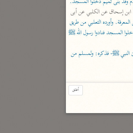
«قدمت وفود العرب على رسول الله ﷺ فذكر القصة قال: ولما قدم وفد بنى تميم دخلوا المسجد. 
 وأخرجه ابن مردويه من رواية ابن إسحاق عن الكلبي عن أبى 
«لما قدم وفد بنى تميم وهم سبعون رجلا- فذكره مطولا. وأخرجه ابن مندة في المعرفة. وأورده الثعلبي من طريق 
يعلى بن عبد الرحمن عن عبد الحميد بن جعفر عن شمر بن الحكم عن جابر قال «جاءت بنو تميم فدخلوا المسجد فنادوا رسول الله ﷺ 
 أخرجه الثعلبي من رواية هاشم بن القاسم الحراني عن يعلى بن الأشدق حدثنا سعد بن عبد الله: أن النبي ﷺ- فذكره: ولمسلم من 
أغلق