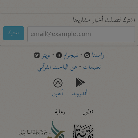
اشترك لتصلك أخبار مشاريعنا
اشترك
راسلنا
•
تليجرام
•
تويتر
تعليمات
•
عن الباحث القرآني
أندرويد
أيفون
تطوير
رعاية