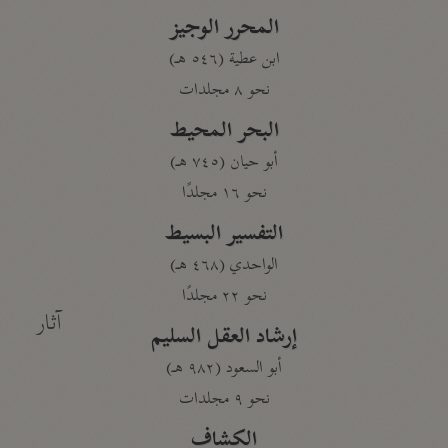
المحرر الوجيز
ابن عطية (٥٤٦ هـ)
نحو ٨ مجلدات
البحر المحيط
أبو حيان (٧٤٥ هـ)
نحو ١٦ مجلدًا
التفسير البسيط
الواحدي (٤٦٨ هـ)
نحو ٢٢ مجلدًا
آثار
إرشاد العقل السليم
أبو السعود (٩٨٢ هـ)
نحو ٩ مجلدات
الكشاف