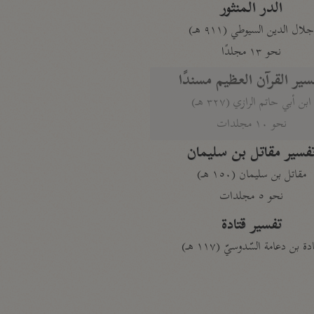
الدر المنثور
لال الدين السيوطي (٩١١ هـ)
نحو ١٣ مجلدًا
سير القرآن العظيم مسندًا
ابن أبي حاتم الرازي (٣٢٧ هـ)
نحو ١٠ مجلدات
فسير مقاتل بن سليمان
مقاتل بن سليمان (١٥٠ هـ)
نحو ٥ مجلدات
تفسير قتادة
دة بن دعامة السّدوسيّ (١١٧ هـ)