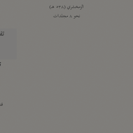
الزمخشري (٥٣٨ هـ)
ج
نحو ٨ مجلدات
تف
ت
قتا