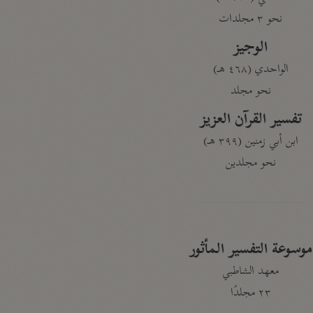
نحو ٣ مجلدات
الوجيز
الواحدي (٤٦٨ هـ)
نحو مجلد
تفسير القرآن العزيز
ابن أبي زمنين (٣٩٩ هـ)
نحو مجلدين
موسوعة التفسير المأثور
معهد الشاطبي
٢٣ مجلدًا