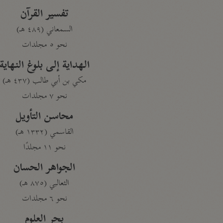
تفسير القرآن
السمعاني (٤٨٩ هـ)
نحو ٥ مجلدات
الهداية إلى بلوغ النهاية
مكي بن أبي طالب (٤٣٧ هـ)
نحو ٧ مجلدات
محاسن التأويل
القاسمي (١٣٣٢ هـ)
نحو ١١ مجلدًا
الجواهر الحسان
الثعالبي (٨٧٥ هـ)
نحو ٦ مجلدات
بحر العلوم