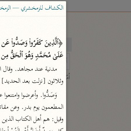
الكشاف للزمخشري — الزمخشري (٨
بحث
تفسير
عَلَىٰ مُحَمَّدࣲ وَهُوَ ٱلۡحَقُّ مِن رَّبِّ
 characters for results.
أمّهات
وثلاثون [نزلت بعد الحديد] بِسْمِ ال
جامع البيان
ابن جرير الطبري (٣١٠ هـ)
نحو ٢٨ مجلدًا
تفسير القرآن العظيم
ابن كثير (٧٧٤ هـ)