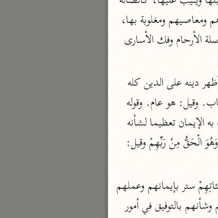
كفر وصدّ أَضَلَّ أَعْمالَهُمْ أبطلها وأحبطها. وحقيقته: جعلها ضالة ضائعة ليس لها من يتقبلها ويثيب عليها، كالضالة 
نحو مجلد
 التي هي بمضيعة لا ربّ لها يحفظها ويعتنى بأمرها. أو جعلها ضالة في كفرهم ومعاصيهم ومغلوبة بها، 
تيسير الكريم الرحمن
كما يضل الماء في اللبن. وأعمالهم: ما عملوه في كفرهم بما كانوا يسمونه مكارم: من صلة الأرحام وفك الأسارى 
السعدي (١٣٧٦ هـ)
نحو ٤ مجلدات
أيسر التفاسير
وقيل: أبطل ما عملوه من الكيد لرسول الله ﷺ والصدّ عن سبيل الله: بأن نصره عليهم وأظهر دينه على الدين كله 
أبو بكر الجزائري (١٤٣٩ هـ)
وَالَّذِينَ آمَنُوا قال مقاتل: هم ناس من قريش. وقيل: من الأنصار. وقيل: هم مؤمنو أهل الكتاب. وقيل: هو عام. وقوله 
نحو ٣ مجلدات
وَآمَنُوا بِما نُزِّلَ عَلى مُحَمَّدٍ اختصاص للإيمان بالمنزل على رسول الله ﷺ من بين ما يجب به الإيمان تعظيما لشأنه 
القرآن – تدبّر وعمل
وتعليما، لأنه لا يصح الإيمان ولا يتم إلا به. وأكد ذلك بالجملة الاعتراضية التي هي قوله وَهُوَ الْحَقُّ مِنْ رَبِّهِمْ وقيل: 
شركة الخبرات الذكية
نحو ٣ مجلدات
تفسير القرآن الكريم
نزل وأنزل، على البناء للمفعول. ونزّل على البناء للفاعل، ونزل بالتخفيف كَفَّرَ عَنْهُمْ سَيِّئاتِهِمْ ستر بإيمانهم وعملهم 
ابن عثيمين (١٤٢١ هـ)
الصالح ما كان منهم من الكفر والمعاصي لرجوعهم عنها وتوبتهم وَأَصْلَحَ بالَهُمْ أى حالهم وشأنهم بالتوفيق في أمور 
نحو ١٥ مجلدًا