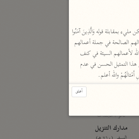
بارة
 قال أحمد: هذا المعنى الثاني حسن متمكن مليء بمقابلة قوله وَالَّذِينَ آمَنُوا 
تفسير الجلالين
وَعَمِلُوا الصَّالِحاتِ ثم قال كَفَّرَ عَنْهُمْ سَيِّئاتِهِمْ وَأَصْلَحَ بالَهُمْ وتحرير المقابلة بينهما أن الكفار ضلت أعمالهم الصالحة في جملة أعمالهم 
حلّي والسيوطي (٨٦٤، ٩١١ هـ)
نحو مجلد
السيئة من الكفر والمعاصي، حتى صار صالحهم مستهلكا في غمار سيئهم، ومقابله في المؤمنين ستر الله لأعمالهم السيئة في كنف 
جامع البيان
أعمالهم الصالحة من الايمان والطاعة، حتى صار سيئهم مكفرا ممحقا في جنب صالح أعمالهم، وإلى هذا التمثيل الحسن في عدم 
الإيجي (٩٠٥ هـ)
ْثالَهُمْ والله أعلم.
نحو ٣ مجلدات
أغلق
أنوار التنزيل
البيضاوي (٦٨٥ هـ)
نحو ٣ مجلدات
مدارك التنزيل
النسفي (٧١٠ هـ)