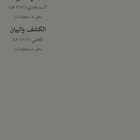
السمرقندي (٣٧٣ هـ)
نحو ٥ مجلدات
الكشف والبيان
الثعلبي (٤٢٧ هـ)
نحو ٨ مجلدات