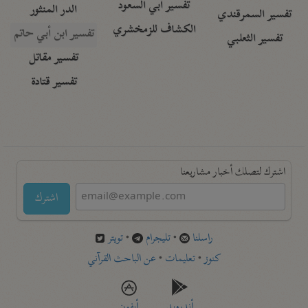
تفسير أبي السعود
الدر المنثور
تفسير السمرقندي
الكشاف للزمخشري
تفسير ابن أبي حاتم
تفسير الثعلبي
تفسير مقاتل
تفسير قتادة
اشترك لتصلك أخبار مشاريعنا
اشترك
راسلنا
•
تليجرام
•
تويتر
كنوز
•
تعليمات
•
عن الباحث القرآني
أندرويد
أيفون