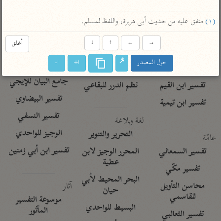
تفسير الآلوسي
جمع الأقوال
تفسير ابن عثيمين
تفسير ابن الجوزي
تفسير الرازي
(١)
 متفق عليه من حديث أبى هريرة، واللفظ لمسلم.
تفسير الماوردي
→
←
↑
↓
أغلق
مركَّزة العبارة
أخرى
حول المصدر
ا+
ا-
تفسير الجلالين
أضواء البيان
منتقاة
جامع البيان للإيجي
تفسير ابن القيم
نظم الدرر للبقاعي
تفسير البيضاوي
تفسير ابن تيمية
تفسير النسفي
لغة وبلاغة
الوجيز للواحدي
التحرير والتنوير
عامّة
تفسير ابن أبي زمنين
تفسير السمعاني
المحرر الوجيز لابن
عطية
تفسير مكّي
البحر المحيط لأبي
آثار
محاسن التأويل
حيان
للقاسمي
موسوعة التفسير
البسيط للواحدي
المأثور
تفسير الثعالبي