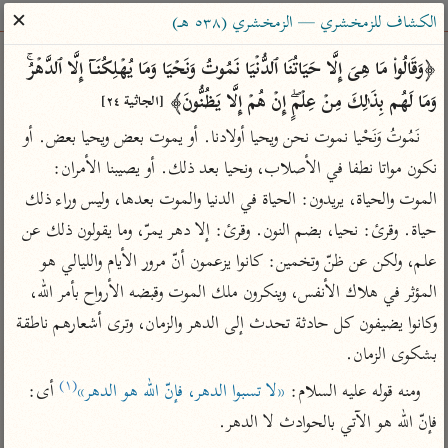
ساهم معنا في نشر القرآن والعلم الشرعي
✕
الكشاف للزمخشري — الزمخشري (٥٣٨ هـ)
الباحث القرآني
﴿وَقَالُوا۟ مَا هِیَ إِلَّا حَیَاتُنَا ٱلدُّنۡیَا نَمُوتُ وَنَحۡیَا وَمَا یُهۡلِكُنَاۤ إِلَّا ٱلدَّهۡرُۚ 
وَمَا لَهُم بِذَ ٰ⁠لِكَ مِنۡ عِلۡمٍۖ إِنۡ هُمۡ إِلَّا یَظُنُّونَ﴾ 
[الجاثية ٢٤]
بحث
تفسير
علوم
مصاحف
معاجم
نَمُوتُ وَنَحْيا نموت نحن ويحيا أولادنا. أو يموت بعض ويحيا بعض. أو 
نكون مواتا نطفا في الأصلاب، ونحيا بعد ذلك. أو يصيبنا الأمران: 
الموت والحياة، يريدون: الحياة في الدنيا والموت بعدها، وليس وراء ذلك 
Type 2 or more characters for results.
حياة. وقرئ: نحيا، بضم النون. وقرئ: إلا دهر يمرّ، وما يقولون ذلك عن 
Type 1 or more
أمّهات
عامّة
معاصرة
علم، ولكن عن ظنّ وتخمين: كانوا يزعمون أنّ مرور الأيام والليالي هو 
characters for results.
تفسير الطبري
فتح البيان للقنوجي
الميسر
المؤثر في هلاك الأنفس، وينكرون ملك الموت وقبضه الأرواح بأمر الله، 
تفسير ابن كثير
فتح القدير للشوكاني
المختصر في
وكانوا يضيفون كل حادثة تحدث إلى الدهر والزمان، وترى أشعارهم ناطقة 
التفسير
تفسير القرطبي
تفسير ابن جزي
بشكوى الزمان.
تفسير السعدي
(١)
تفسير البغوي
ومنه قوله عليه السلام: 
«لا تسبوا الدهر، فإنّ الله هو الدهر»
 أى: 
أيسر التفاسير
فإنّ الله هو الآتي بالحوادث لا الدهر.

موسوعات
القرآن – تدبر وعمل