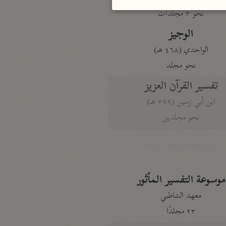
نحو ٣ مجلدات
الوجيز
الواحدي (٤٦٨ هـ)
نحو مجلد
تفسير القرآن العزيز
ابن أبي زمنين (٣٩٩ هـ)
نحو مجلدين
موسوعة التفسير المأثور
معهد الشاطبي
٢٣ مجلدًا