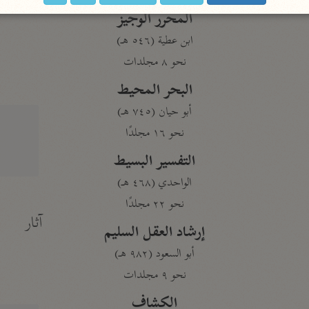
المحرر الوجيز
ابن عطية (٥٤٦ هـ)
نحو ٨ مجلدات
البحر المحيط
أبو حيان (٧٤٥ هـ)
نحو ١٦ مجلدًا
التفسير البسيط
الواحدي (٤٦٨ هـ)
نحو ٢٢ مجلدًا
آثار
إرشاد العقل السليم
أبو السعود (٩٨٢ هـ)
نحو ٩ مجلدات
الكشاف