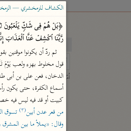
الكشاف للزمخشري — الزمخشري (٨
رَّبَّنَا ٱكۡشِفۡ عَنَّا ٱلۡعَذَابَ إِنَّا مُ
بحث
تفسير
 characters for results.
أمّهات
جامع البيان
أسماع الكفرة، حتى يكون رأس
ابن جرير الطبري (٣١٠ هـ)
كبيت أو قد فيه ليس فيه خ
نحو ٢٨ مجلدًا
(٣)
من قعر عدن أبين
 تسوق ال
تفسير القرآن العظيم
وقال: «يملأ ما بين المشرق و
ابن كثير (٧٧٤ هـ)