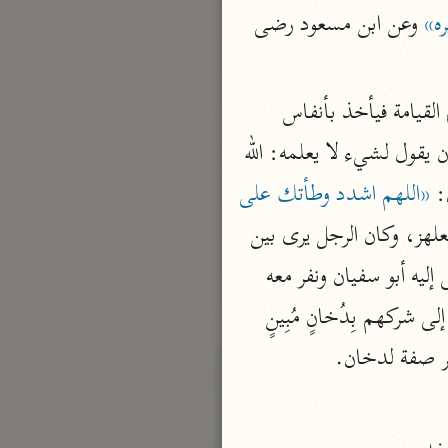
نحو مجلد
ره»
 وعن ابن مسعود رضى 
تيسير الكريم الرحمن
السعدي (١٣٧٦ هـ)
واللزام. ويروى أنه قيل لابن مسعود: إن قاصا عند أبواب كندة يقول: إنه دخان يأتى يوم القيامة فيأخذ بأنفاس 
نحو ٤ مجلدات
الخلق، فقال: من علم علما فليقل به، ومن لم يعلم فليقل: الله أعلم، فإن من علم الرجل أن يقول لشيء لا يعلمه: الله 
أيسر التفاسير
: 
«اللهم اشدد وطأتك على 
أبو بكر الجزائري (١٤٣٩ هـ)
نحو ٣ مجلدات
 والعلهز، وكان الرجل يرى بين 
القرآن – تدبّر وعمل
 فيسمع كلامه ولا يراه من الدخان، فمشى إليه أبو سفيان ونفر معه 
شركة الخبرات الذكية
وناشدوه الله والرحم وواعدوه إن دعا لهم وكشف عنهم أن يؤمنوا، فلما كشف عنهم رجعوا إلى شركهم بِدُخانٍ مُبِينٍ 
نحو ٣ مجلدات
جر صفة لدخان.
تفسير القرآن الكريم
ابن عثيمين (١٤٢١ هـ)
نحو ١٥ مجلدًا