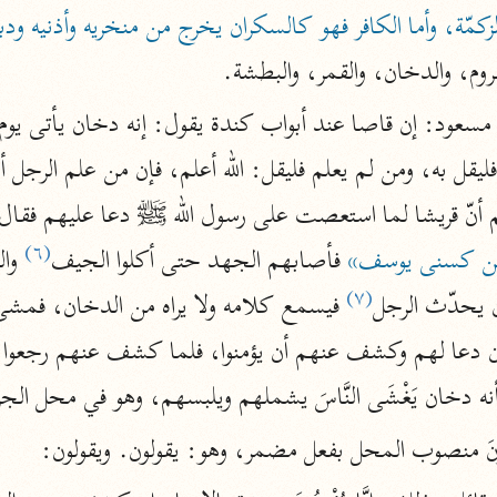
نحو ١١ مجلدًا
زكمّة، وأما الكافر فهو كالسكران يخرج من منخريه وأذنيه ودب
التسهيل لعلوم التنزيل
م، والدخان، والقمر، والبطشة.
ابن جُزَيّ (٧٤١ هـ)
نحو ٣ مجلدات
م أنّ قريشا لما استعصت على رسول الله ﷺ دعا عليهم فقال
موسوعات
(٦)
نين كسنى يوسف»
 فأصابهم الجهد حتى أكلوا الجيف
روح المعاني
(٧)
 يحدّث الرجل
الآلوسي (١٢٧٠ هـ)
نحو ٢٨ مجلدًا
مفاتيح الغيب
ه دخان يَغْشَى النَّاسَ يشملهم ويلبسهم، وهو في محل ال
فخر الدين الرازي (٦٠٦ هـ)
مِنُونَ منصوب المحل بفعل مضمر، وهو: يقولون. ويقولون:
نحو ٢٤ مجلدًا