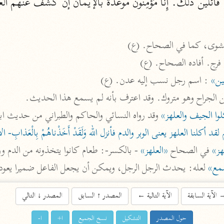
لين ذلك. إِنَّا مُؤْمِنُونَ موعدة بالإيمان إن كشف عنهم ا
أخرى
مركَّزة الع
أضواء البيان
مشوى، كما في الصحاح. (ع)
محمد الأمين الشنقيطي (١٣٩٤ هـ)
 فرج. أفاده الصحاح. (ع)
الم
نحو ١١ مجلدًا
ين»
 : اسم رجل نسب إليه عدن. (ع)

نظم الدرر
ابن الجراح وهو متروك. وقد اعترف بأنه لم يسمع هذا الحديث.
البقاعي (٨٨٥ هـ)
وا الجيف والعلهز»
 وقد رواه النسائي والحاكم والطبراني من حديث ا
نحو ٢٠ مجلدًا
كلنا العلهز يعنى الوبر والدم فأنزل الله وَلَقَدْ أَخَذْناهُمْ بِالْعَذابِ- ال
هز»
 في الصحاح 
«العلهز»
 - بالكسر-: طعام كانوا يتخذونه من الدم وو

مع»
 لعله: يحدث الرجل الرجل، ويمكن أن يجعل الفاعل ضميرا يعود
لغة وبلاغة
التحرير والتنوير
الآية السابقة
الآية التالية
←
المصدر
↑
السابق
المصدر
↓
التالي
ابن عاشور (١٣٩٣ هـ)
نحو ٢٤ مجلدًا
حول المصدر
التشكيل
نسخ الجميع
ا+
ا-