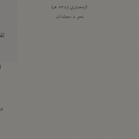
الزمخشري (٥٣٨ هـ)
ج
نحو ٨ مجلدات
تف
ت
قتا