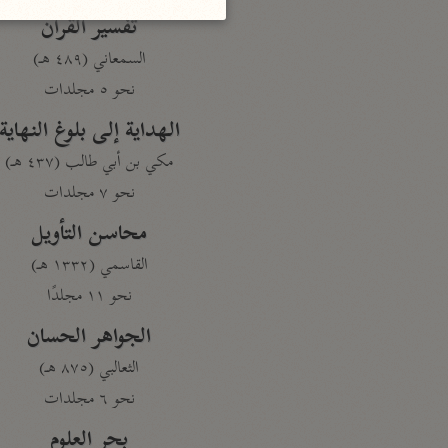
تفسير القرآن
السمعاني (٤٨٩ هـ)
نحو ٥ مجلدات
الهداية إلى بلوغ النهاية
مكي بن أبي طالب (٤٣٧ هـ)
نحو ٧ مجلدات
محاسن التأويل
القاسمي (١٣٣٢ هـ)
نحو ١١ مجلدًا
الجواهر الحسان
الثعالبي (٨٧٥ هـ)
نحو ٦ مجلدات
بحر العلوم