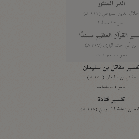
الدر المنثور
لال الدين السيوطي (٩١١ هـ)
نحو ١٣ مجلدًا
سير القرآن العظيم مسندًا
ابن أبي حاتم الرازي (٣٢٧ هـ)
نحو ١٠ مجلدات
فسير مقاتل بن سليمان
مقاتل بن سليمان (١٥٠ هـ)
نحو ٥ مجلدات
تفسير قتادة
دة بن دعامة السّدوسيّ (١١٧ هـ)