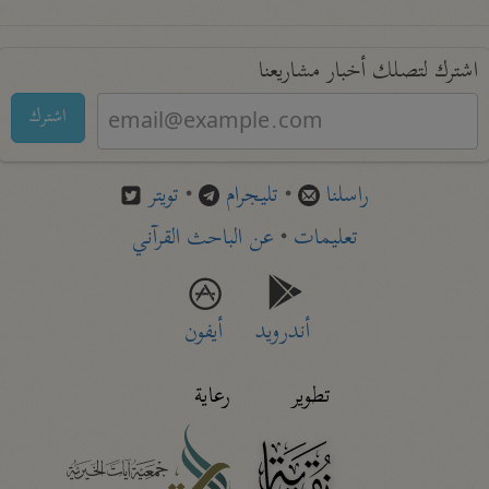
اشترك لتصلك أخبار مشاريعنا
اشترك
راسلنا
•
تليجرام
•
تويتر
تعليمات
•
عن الباحث القرآني
أندرويد
أيفون
تطوير
رعاية