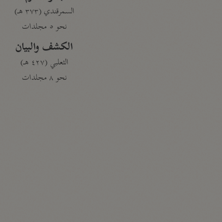
السمرقندي (٣٧٣ هـ)
نحو ٥ مجلدات
الكشف والبيان
الثعلبي (٤٢٧ هـ)
نحو ٨ مجلدات