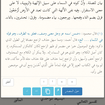
تفسير الآلوسي
جمع الأقوال
بيان للصلة. وأنّ كونه في السماء على سبيل الإلهية والربوبية، لا على 
تفسير ابن عثيمين
تفسير ابن الجوزي
تفسير الرازي
معنى الاستقرار. وفيه نفى الآلهة التي كانت تعبد في الأرض تُرْجَعُونَ 
قرئ بضم التاء وفتحها. ويرجعون، بياء مضمومة. وقرئ: تحشرون، بالتاء.

تفسير الماوردي
مركَّزة العبارة
أخرى
تفسير الجلالين
أضواء البيان
(١)
 قال محمود: 
«ضمن اسمه عز وجل معنى وصف، فعلق به الظرف، وهو قوله 
منتقاة
جامع البيان للإيجي
فِي السَّماءِ ... الخ»
 قال أحمد: ومما سهل حذف الراجع مضافا إلى الطول الذي 
تفسير ابن القيم
نظم الدرر للبقاعي
ذكره: وقوع الموصول خبرا عن مضمر لو ظهر الراجع لكان كالتكرار المستكره، إذ 
تفسير البيضاوي
تفسير ابن تيمية
كان أصل الكلام: وهو الذي هو في السماء إله. ولا ينكر أن الكلام مع المحذوف 
تفسير النسفي
لغة وبلاغة
الراجع أخف وأسهل، وأن الراجع إنما حذف على فلة حذف مثله لأمر متأكد، فانه 
الوجيز للواحدي
التحرير والتنوير
عامّة
لم يرد في الكتاب العزيز إلا في قوله تَماماً عَلَى الَّذِي أَحْسَنَ ومع أى في موضعين 
تفسير ابن أبي زمنين
على رأى.
تفسير السمعاني
المحرر الوجيز لابن
عطية
تفسير مكّي
→
←
↑
↓
أغلق
البحر المحيط لأبي
آثار
محاسن التأويل
حيان
حول المصدر
ا+
ا-
للقاسمي
موسوعة التفسير
البسيط للواحدي
المأثور
تفسير الثعالبي