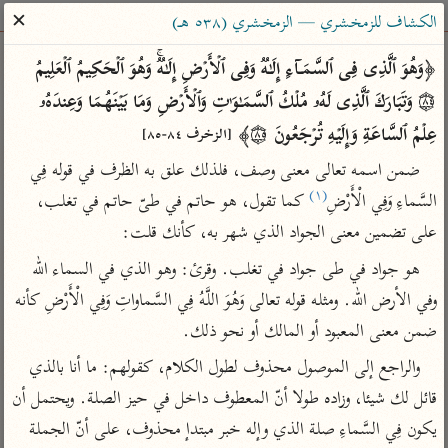
ساهم معنا في نشر القرآن والعلم الشرعي
✕
الكشاف للزمخشري — الزمخشري (٥٣٨ هـ)
الباحث القرآني
﴿وَهُوَ ٱلَّذِی فِی ٱلسَّمَاۤءِ إِلَـٰهࣱ وَفِی ٱلۡأَرۡضِ إِلَـٰهࣱۚ وَهُوَ ٱلۡحَكِیمُ ٱلۡعَلِیمُ 
۝٨٤ وَتَبَارَكَ ٱلَّذِی لَهُۥ مُلۡكُ ٱلسَّمَـٰوَ ٰ⁠تِ وَٱلۡأَرۡضِ وَمَا بَیۡنَهُمَا وَعِندَهُۥ 
بحث
تفسير
علوم
مصاحف
معاجم
عِلۡمُ ٱلسَّاعَةِ وَإِلَیۡهِ تُرۡجَعُونَ ۝٨٥﴾ 
[الزخرف ٨٤-٨٥]
ضمن اسمه تعالى معنى وصف، فلذلك علق به الظرف في قوله فِي 
(١)
السَّماءِ وَفِي الْأَرْضِ
 كما تقول، هو حاتم في طىّ حاتم في تغلب، 
Type 2 or more characters for results.
على تضمين معنى الجواد الذي شهر به، كأنك قلت:
Type 1 or more
أمّهات
عامّة
معاصرة
هو جواد في طى جواد في تغلب. وقرئ: وهو الذي في السماء الله 
characters for results.
تفسير الطبري
فتح البيان للقنوجي
الميسر
وفي الأرض الله. ومثله قوله تعالى وَهُوَ اللَّهُ فِي السَّماواتِ وَفِي الْأَرْضِ كأنه 
تفسير ابن كثير
فتح القدير للشوكاني
المختصر في
ضمن معنى المعبود أو المالك أو نحو ذلك.
التفسير
تفسير القرطبي
تفسير ابن جزي
والراجع إلى الموصول محذوف لطول الكلام، كقولهم: ما أنا بالذي 
تفسير السعدي
تفسير البغوي
قائل لك شيئا، وزاده طولا أنّ المعطوف داخل في حيز الصلة. ويحتمل أن 
أيسر التفاسير
موسوعات
يكون فِي السَّماءِ صلة الذي وإله خبر مبتدإ محذوف، على أنّ الجملة 
القرآن – تدبر وعمل