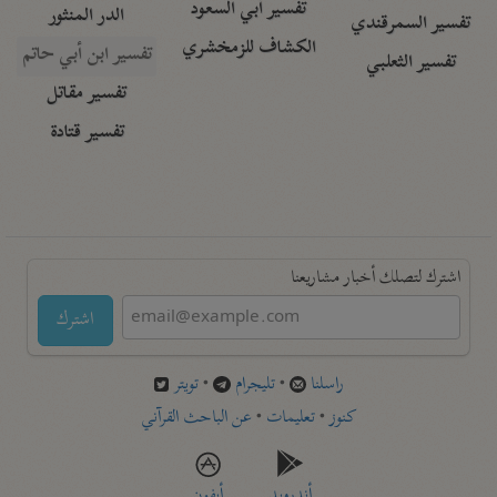
تفسير أبي السعود
الدر المنثور
تفسير السمرقندي
الكشاف للزمخشري
تفسير ابن أبي حاتم
تفسير الثعلبي
تفسير مقاتل
تفسير قتادة
اشترك لتصلك أخبار مشاريعنا
اشترك
راسلنا
•
تليجرام
•
تويتر
كنوز
•
تعليمات
•
عن الباحث القرآني
أندرويد
أيفون