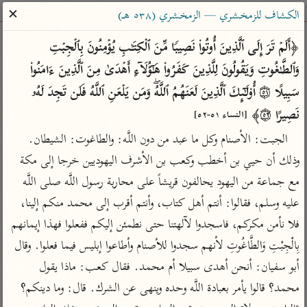
ساهم معنا في نشر القرآن والعلم الشرعي
✕
الكشاف للزمخشري — الزمخشري (٥٣٨ هـ)
الباحث القرآني
﴿أَلَمۡ تَرَ إِلَى ٱلَّذِینَ أُوتُوا۟ نَصِیبࣰا مِّنَ ٱلۡكِتَـٰبِ یُؤۡمِنُونَ بِٱلۡجِبۡتِ 
وَٱلطَّـٰغُوتِ وَیَقُولُونَ لِلَّذِینَ كَفَرُوا۟ هَـٰۤؤُلَاۤءِ أَهۡدَىٰ مِنَ ٱلَّذِینَ ءَامَنُوا۟ 
بحث
تفسير
علوم
مصاحف
معاجم
سَبِیلًا ۝٥١ أُو۟لَـٰۤىِٕكَ ٱلَّذِینَ لَعَنَهُمُ ٱللَّهُۖ وَمَن یَلۡعَنِ ٱللَّهُ فَلَن تَجِدَ لَهُۥ 
نَصِیرًا ۝٥٢﴾ 
[النساء ٥١-٥٢]
الجبت: الأصنام وكل ما عبد من دون اللَّه: والطاغوت: الشيطان. 
Type 2 or more characters for results.
وذلك أن حيي بن أخطب وكعب بن الأشرف اليهوديين خرجا إلى مكة 
Type 1 or more
أمّهات
عامّة
معاصرة
مع جماعة من اليهود يحالفون قريشاً على محاربة رسول اللَّه صلى اللَّه 
characters for results.
تفسير الطبري
فتح البيان للقنوجي
الميسر
عليه وسلم، فقالوا: أنتم أهل كتاب، وأنتم أقرب إلى محمد منكم إلينا، 
تفسير ابن كثير
فتح القدير للشوكاني
المختصر في
فلا نأمن مكركم، فاسجدوا لآلهتنا حتى نطمئن إليكم ففعلوا فهذا إيمانهم 
التفسير
تفسير القرطبي
تفسير ابن جزي
بِالْجِبْتِ وَالطَّاغُوتِ لأنهم سجدوا للأصنام وأطاعوا إبليس فيما فعلوا. وقال 
تفسير السعدي
تفسير البغوي
أبو سفيان: أنحن أهدى سبيلا أم محمد. فقال كعب: ماذا يقول 
أيسر التفاسير
محمد؟ قالوا يأمر بعبادة اللَّه وحده وينهى عن الشرك. قال: وما دينكم؟ 
موسوعات
القرآن – تدبر وعمل