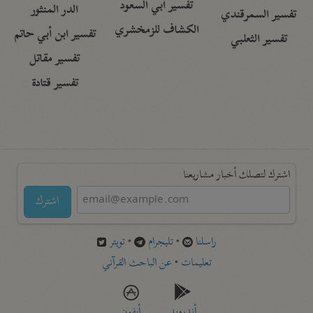
تفسير أبي السعود
الدر المنثور
تفسير السمرقندي
الكشاف للزمخشري
تفسير ابن أبي حاتم
تفسير الثعلبي
تفسير مقاتل
تفسير قتادة
اشترك لتصلك أخبار مشاريعنا
اشترك
راسلنا
•
تليجرام
•
تويتر
تعليمات
•
عن الباحث القرآني
أندرويد
أيفون