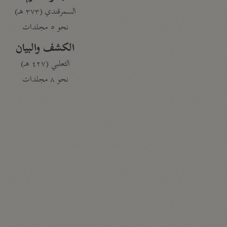
السمرقندي (٣٧٣ هـ)
نحو ٥ مجلدات
الكشف والبيان
الثعلبي (٤٢٧ هـ)
نحو ٨ مجلدات