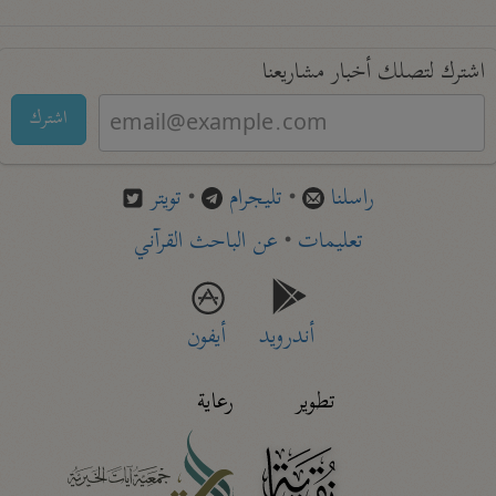
اشترك لتصلك أخبار مشاريعنا
اشترك
راسلنا
•
تليجرام
•
تويتر
تعليمات
•
عن الباحث القرآني
أندرويد
أيفون
تطوير
رعاية