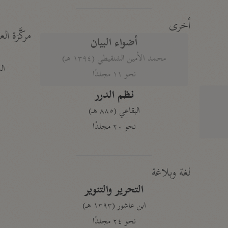
أخرى
مركَّزة الع
أضواء البيان
محمد الأمين الشنقيطي (١٣٩٤ هـ)
الم
نحو ١١ مجلدًا
نظم الدرر
البقاعي (٨٨٥ هـ)
نحو ٢٠ مجلدًا
لغة وبلاغة
التحرير والتنوير
ابن عاشور (١٣٩٣ هـ)
نحو ٢٤ مجلدًا