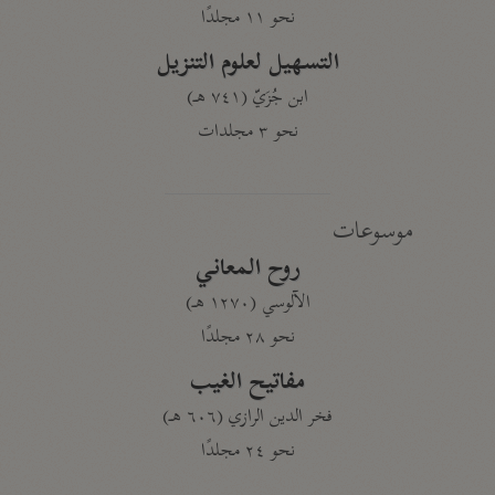
نحو ١١ مجلدًا
التسهيل لعلوم التنزيل
ابن جُزَيّ (٧٤١ هـ)
نحو ٣ مجلدات
موسوعات
روح المعاني
الآلوسي (١٢٧٠ هـ)
نحو ٢٨ مجلدًا
مفاتيح الغيب
فخر الدين الرازي (٦٠٦ هـ)
نحو ٢٤ مجلدًا