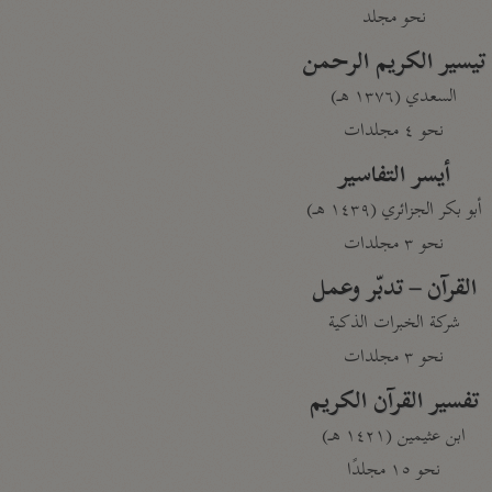
نحو مجلد
تيسير الكريم الرحمن
السعدي (١٣٧٦ هـ)
نحو ٤ مجلدات
أيسر التفاسير
أبو بكر الجزائري (١٤٣٩ هـ)
نحو ٣ مجلدات
القرآن – تدبّر وعمل
شركة الخبرات الذكية
نحو ٣ مجلدات
تفسير القرآن الكريم
ابن عثيمين (١٤٢١ هـ)
نحو ١٥ مجلدًا