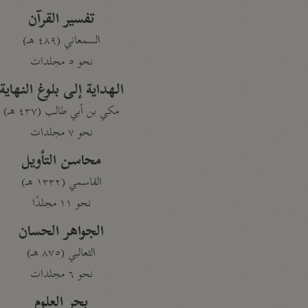
تفسير القرآن
السمعاني (٤٨٩ هـ)
نحو ٥ مجلدات
الهداية إلى بلوغ النهاية
مكي بن أبي طالب (٤٣٧ هـ)
نحو ٧ مجلدات
محاسن التأويل
القاسمي (١٣٣٢ هـ)
نحو ١١ مجلدًا
الجواهر الحسان
الثعالبي (٨٧٥ هـ)
نحو ٦ مجلدات
بحر العلوم