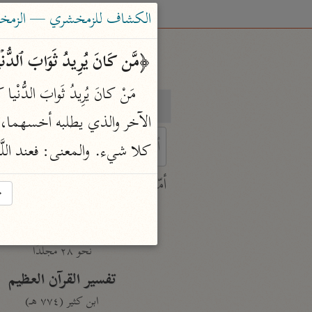
الكشاف للزمخشري — الزمخشري (٨
﴿مَّن كَانَ یُرِیدُ ثَوَابَ ٱلدُّنۡیَا ف
بحث
تفسير
كلا شيء. والمعنى: فعند اللَّه
 characters for results.
أمّهات
→
جامع البيان
ابن جرير الطبري (٣١٠ هـ)
نحو ٢٨ مجلدًا
تفسير القرآن العظيم
ابن كثير (٧٧٤ هـ)