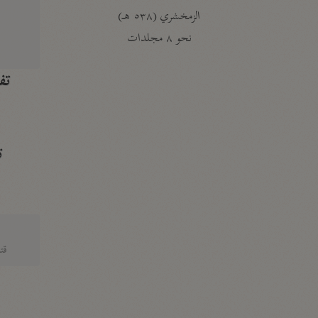
الزمخشري (٥٣٨ هـ)
ج
نحو ٨ مجلدات
تف
ت
قتا