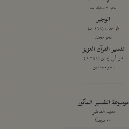
نحو ٣ مجلدات
الوجيز
الواحدي (٤٦٨ هـ)
نحو مجلد
تفسير القرآن العزيز
ابن أبي زمنين (٣٩٩ هـ)
نحو مجلدين
موسوعة التفسير المأثور
معهد الشاطبي
٢٣ مجلدًا