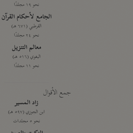
نحو ١٩ مجلدًا
الجامع لأحكام القرآن
القرطبي (٦٧١ هـ)
نحو ٢٤ مجلدًا
معالم التنزيل
البغوي (٥١٦ هـ)
نحو ١١ مجلدًا
جمع الأقوال
زاد المسير
ابن الجوزي (٥٩٧ هـ)
نحو ٥ مجلدات