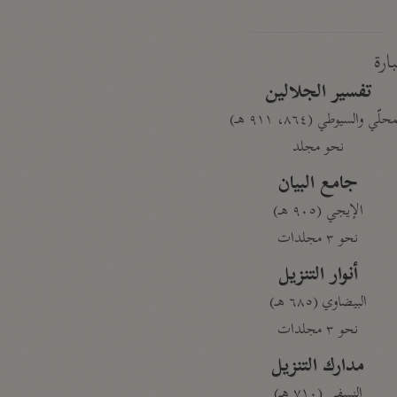
بارة
تفسير الجلالين
حلّي والسيوطي (٨٦٤، ٩١١ هـ)
نحو مجلد
جامع البيان
الإيجي (٩٠٥ هـ)
نحو ٣ مجلدات
أنوار التنزيل
البيضاوي (٦٨٥ هـ)
نحو ٣ مجلدات
مدارك التنزيل
النسفي (٧١٠ هـ)