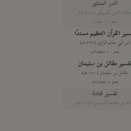
الدر المنثور
لال الدين السيوطي (٩١١ هـ)
نحو ١٣ مجلدًا
سير القرآن العظيم مسندًا
ابن أبي حاتم الرازي (٣٢٧ هـ)
نحو ١٠ مجلدات
فسير مقاتل بن سليمان
مقاتل بن سليمان (١٥٠ هـ)
نحو ٥ مجلدات
تفسير قتادة
دة بن دعامة السّدوسيّ (١١٧ هـ)