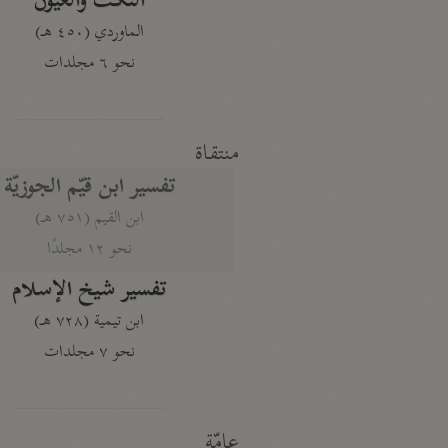
النكت والعيون
الماوردي (٤٥٠ هـ)
نحو ٦ مجلدات
منتقاة
تفسير ابن قيّم الجوزيّة
ابن القيم (٧٥١ هـ)
نحو ١٢ مجلدًا
تفسير شيخ الإسلام
ابن تيمية (٧٢٨ هـ)
نحو ٧ مجلدات
عامّة