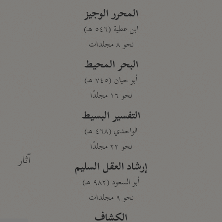
المحرر الوجيز
ابن عطية (٥٤٦ هـ)
نحو ٨ مجلدات
البحر المحيط
أبو حيان (٧٤٥ هـ)
نحو ١٦ مجلدًا
التفسير البسيط
الواحدي (٤٦٨ هـ)
نحو ٢٢ مجلدًا
آثار
إرشاد العقل السليم
أبو السعود (٩٨٢ هـ)
نحو ٩ مجلدات
الكشاف