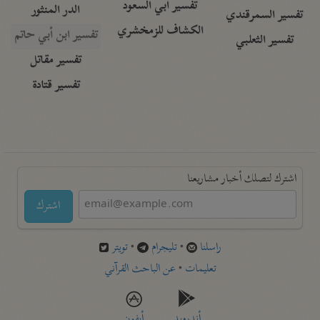
تفسير أبي السعود
الدر المنثور
تفسير السمرقندي
الكشاف للزمخشري
تفسير ابن أبي حاتم
تفسير الثعلبي
تفسير مقاتل
تفسير قتادة
اشترك لتصلك أخبار مشاريعنا
اشترك
راسلنا
•
تليجرام
•
تويتر
تعليمات
•
عن الباحث القرآني
أندرويد
أيفون