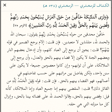
ساهم معنا في نشر القرآن والعلم الشرعي
✕
الكشاف للزمخشري — الزمخشري (٥٣٨ هـ)
الباحث القرآني
﴿وَتَرَى ٱلۡمَلَـٰۤىِٕكَةَ حَاۤفِّینَ مِنۡ حَوۡلِ ٱلۡعَرۡشِ یُسَبِّحُونَ بِحَمۡدِ رَبِّهِمۡۚ 
وَقُضِیَ بَیۡنَهُم بِٱلۡحَقِّۚ وَقِیلَ ٱلۡحَمۡدُ لِلَّهِ رَبِّ ٱلۡعَـٰلَمِینَ﴾ 
[الزمر ٧٥]
بحث
تفسير
علوم
مصاحف
معاجم
حَافِّينَ محدقين من حوله يُسَبِّحُونَ بِحَمْدِ رَبِّهِمْ يقولون: سبحان الله 
والحمد لله، متلذذين لا متعبدين. فإن قلت: إلام يرجع الضمير في قوله 
بَيْنَهُمْ؟ قلت: يجوز أن يرجع إلى العباد كلهم، وأن إدخال بعضهم النار 
Type 2 or more characters for results.
وبعضهم الجنة لا يكون إلا قضاء بينهم بالحق والعدل، وأن يرجع إلى 
Type 1 or more
أمّهات
عامّة
معاصرة
الملائكة، على أن ثوابهم- وإن كانوا معصومين جميعا- لا يكون على 
characters for results.
تفسير الطبري
فتح البيان للقنوجي
الميسر
سنن واحد، ولكن يفاضل بين مراتبهم على حسب تفاضلهم في 
تفسير ابن كثير
فتح القدير للشوكاني
المختصر في
أعمالهم، فهو القضاء بينهم بالحق. فإن قلت: قوله وَقِيلَ الْحَمْدُ لِلَّهِ من 
التفسير
تفسير القرطبي
تفسير ابن جزي
القائل ذلك؟ قلت: المقضى بينهم إما جميع العباد وإما الملائكة، كأنه 
تفسير السعدي
قيل: وقضى بينهم بالحق، وقالوا الحمد لله على قضائه بيننا بالحق، وإنزال 
تفسير البغوي
أيسر التفاسير
كل منا منزلته التي هي حقه.
موسوعات
القرآن – تدبر وعمل