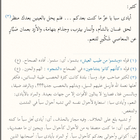
تفسير أبي السعود
الدر المنثور
كثير:
تفسير السمرقندي
الكشاف للزمخشري
تفسير ابن أبي حاتم
(٣)
أيادى سبا يا عزّ ما كنت بعدكم ... فلم يحل بالعينين بعدك منظر
تفسير الثعلبي
تفسير مقاتل
لحق غسان بالشأم، وأنمار بيثرب، وجذام بتهامة، والأزد بعمان صَبَّارٍ 
تفسير قتادة
عن المعاصي شَكُورٍ للنعم.

(١)
 قوله 
«وبشموا من طيب العيش»
 بشموا، أى: سئموا. أفاده الصحاح. (ع)

(٢)
 قوله 
«كأنهم كانوا يتشاجون»
 في الصحاح 
«الشجو»
 : الهم والحزن. (ع)

(٣)
 لكثير صاحب عزة. وسبأ: بلدة كانت كثرة الخصب طيبة البساتين، فكفر 
اشترك لتصلك أخبار مشاريعنا
أهلها نعمة الله فأرسل عليهم السيل، وبدلهم بالخصب جديا؟؟؟، وبالرغد ضيقا، 
اشترك
وبالسمن غثا، فصاروا لا ينالون الأفوات إلا من جهات بعيدة. والمراد بالأيادى: 
النعم، وأيادى سبا: استعارة لأحوال نفسه التي تشبه أحوال سبأ في التشتت 
راسلنا
•
تليجرام
•
تويتر
والتنغص.

تعليمات
•
عن الباحث القرآني
أو تشبيه بلغ على الخلاف. وفيه مجاز بالحذف، أى: أيادى أهل سبأ ما كنته 
بعدكم، أى: ما كنت متصفا به من الأحوال كأحوال سبأ. ويجوز ان ما مصدرية، 
أى: أكوانى وأحوالى بعدكم كأحوال سبأ. أو المراد بأيادى سبأ: أصحابها الذين 
أندرويد
أيفون