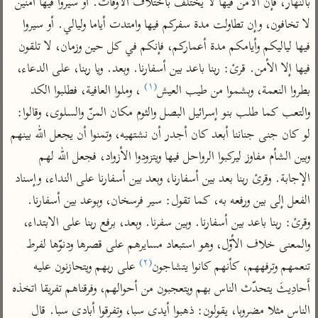
بالنهار، فإن الأمن فيها لا يختلف باختلاف الأوقات. أو سيروا فيها آمنين 
تفسير الآلوسي
جمع الأقوال
تفسير ابن عثيمين
لا تخافون، وإن تطاولت مدة سفركم فيها وامتدت أياما وليالي. أو سيروا 
تفسير ابن الجوزي
تفسير الرازي
فيها لياليكم وأيامكم مدة أعماركم، فإنكم في كل حين وزمان، لا تلقون 
تفسير الماوردي
فيها إلا الأمن. قرئ: ربنا باعد بين أسفارنا. وبعد. ويا ربنا، على الدعاء، 
مركَّزة العبارة
أخرى
(١)
بطروا النعمة، وبشموا من طيب العيش
 ، وملوا العافية، فطلبوا الكد 
تفسير الجلالين
أضواء البيان
منتقاة
والتعب كما طلب بنو إسرائيل البصل والثوم مكان المنّ والسلوى، وقالوا: 
جامع البيان للإيجي
تفسير ابن القيم
نظم الدرر للبقاعي
لو كان جنى جناننا أبعد كان أجدر أن نشتهيه، وتمنوا أن يجعل الله بينهم 
تفسير البيضاوي
تفسير ابن تيمية
وبين الشأم مفاوز ليركبوا الرواحل فيها ويتزودوا الأزواد، فجعل الله لهم 
تفسير النسفي
لغة وبلاغة
الإجابة. وقرئ ربنا بعد بين أسفارنا، وبعد بين أسفارنا على النداء، وإسناد 
الوجيز للواحدي
التحرير والتنوير
عامّة
الفعل إلى بين ورفعه به، كما تقول: سير فرسخان، وبوعد بين أسفارنا. 
تفسير ابن أبي زمنين
تفسير السمعاني
المحرر الوجيز لابن
وقرئ: ربنا باعد بين أسفارنا. وبين سفرنا. وبعد، برفع ربنا على الابتداء، 
عطية
تفسير مكّي
والمعنى خلاف الأوّل، وهو استبعاد مسايرهم على قصرها ودنوّها لفرط 
البحر المحيط لأبي
(٢)
تنعمهم وترفههم، كأنهم كانوا يتشاجون
 على ربهم ويتحازنون عليه 
آثار
محاسن التأويل
حيان
للقاسمي
موسوعة التفسير
أَحادِيثَ يتحدّث الناس بهم ويتعجبون من أحوالهم، وفرقناهم تفريقا اتخذه 
البسيط للواحدي
المأثور
تفسير الثعالبي
الناس مثلا مضروبا، يقولون: ذهبوا أيدى سبا، وتفرقوا أبادى سبا. قال 