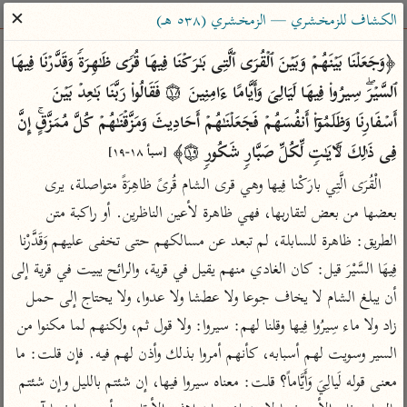
ساهم معنا في نشر القرآن والعلم الشرعي
✕
الكشاف للزمخشري — الزمخشري (٥٣٨ هـ)
الباحث القرآني
﴿وَجَعَلۡنَا بَیۡنَهُمۡ وَبَیۡنَ ٱلۡقُرَى ٱلَّتِی بَـٰرَكۡنَا فِیهَا قُرࣰى ظَـٰهِرَةࣰ وَقَدَّرۡنَا فِیهَا 
ٱلسَّیۡرَۖ سِیرُوا۟ فِیهَا لَیَالِیَ وَأَیَّامًا ءَامِنِینَ ۝١٨ فَقَالُوا۟ رَبَّنَا بَـٰعِدۡ بَیۡنَ 
بحث
تفسير
علوم
مصاحف
معاجم
أَسۡفَارِنَا وَظَلَمُوۤا۟ أَنفُسَهُمۡ فَجَعَلۡنَـٰهُمۡ أَحَادِیثَ وَمَزَّقۡنَـٰهُمۡ كُلَّ مُمَزَّقٍۚ إِنَّ 
فِی ذَ ٰ⁠لِكَ لَـَٔایَـٰتࣲ لِّكُلِّ صَبَّارࣲ شَكُورࣲ ۝١٩﴾ 
[سبأ ١٨-١٩]
الْقُرَى الَّتِي بارَكْنا فِيها وهي قرى الشام قُرىً ظاهِرَةً متواصلة، يرى 
Type 2 or more characters for results.
بعضها من بعض لتقاربها، فهي ظاهرة لأعين الناظرين. أو راكبة متن 
Type 1 or more
أمّهات
عامّة
معاصرة
الطريق: ظاهرة للسابلة، لم تبعد عن مسالكهم حتى تخفى عليهم وَقَدَّرْنا 
characters for results.
تفسير الطبري
فتح البيان للقنوجي
الميسر
فِيهَا السَّيْرَ قيل: كان الغادي منهم يقيل في قرية، والرائح يبيت في قرية إلى 
تفسير ابن كثير
فتح القدير للشوكاني
المختصر في
أن يبلغ الشام لا يخاف جوعا ولا عطشا ولا عدوا، ولا يحتاج إلى حمل 
التفسير
تفسير القرطبي
تفسير ابن جزي
زاد ولا ماء سِيرُوا فِيها وقلنا لهم: سيروا: ولا قول ثم، ولكنهم لما مكنوا من 
تفسير السعدي
تفسير البغوي
السير وسويت لهم أسبابه، كأنهم أمروا بذلك وأذن لهم فيه. فإن قلت: ما 
أيسر التفاسير
معنى قوله لَيالِيَ وَأَيَّاماً؟ قلت: معناه سيروا فيها، إن شئتم بالليل وإن شئتم 
موسوعات
القرآن – تدبر وعمل