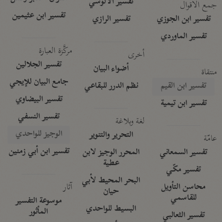
تفسير الآلوسي
جمع الأقوال
تفسير ابن عثيمين
تفسير ابن الجوزي
تفسير الرازي
تفسير الماوردي
مركَّزة العبارة
أخرى
تفسير الجلالين
أضواء البيان
منتقاة
جامع البيان للإيجي
تفسير ابن القيم
نظم الدرر للبقاعي
تفسير البيضاوي
تفسير ابن تيمية
تفسير النسفي
لغة وبلاغة
الوجيز للواحدي
التحرير والتنوير
عامّة
تفسير ابن أبي زمنين
تفسير السمعاني
المحرر الوجيز لابن
عطية
تفسير مكّي
البحر المحيط لأبي
آثار
محاسن التأويل
حيان
للقاسمي
موسوعة التفسير
البسيط للواحدي
المأثور
تفسير الثعالبي