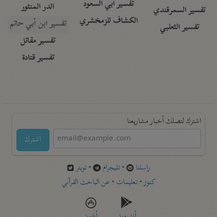
تفسير أبي السعود
الدر المنثور
تفسير السمرقندي
الكشاف للزمخشري
تفسير ابن أبي حاتم
تفسير الثعلبي
تفسير مقاتل
تفسير قتادة
اشترك لتصلك أخبار مشاريعنا
اشترك
راسلنا
•
تليجرام
•
تويتر
كنوز
•
تعليمات
•
عن الباحث القرآني
أندرويد
أيفون