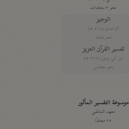
نحو ٣ مجلدات
الوجيز
الواحدي (٤٦٨ هـ)
نحو مجلد
تفسير القرآن العزيز
ابن أبي زمنين (٣٩٩ هـ)
نحو مجلدين
موسوعة التفسير المأثور
معهد الشاطبي
٢٣ مجلدًا