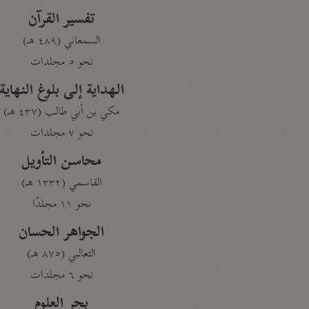
تفسير القرآن
السمعاني (٤٨٩ هـ)
نحو ٥ مجلدات
الهداية إلى بلوغ النهاية
مكي بن أبي طالب (٤٣٧ هـ)
نحو ٧ مجلدات
محاسن التأويل
القاسمي (١٣٣٢ هـ)
نحو ١١ مجلدًا
الجواهر الحسان
الثعالبي (٨٧٥ هـ)
نحو ٦ مجلدات
بحر العلوم