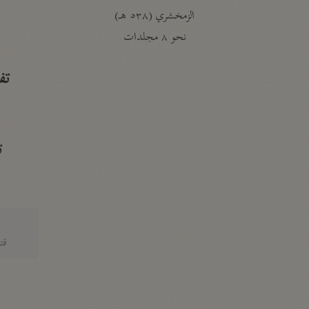
الزمخشري (٥٣٨ هـ)
ج
نحو ٨ مجلدات
تف
ت
قتا