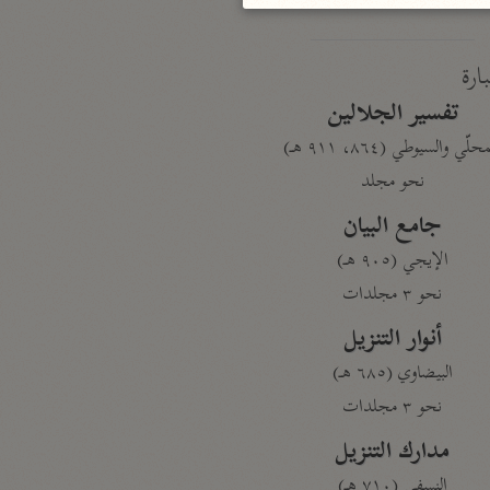
بارة
تفسير الجلالين
حلّي والسيوطي (٨٦٤، ٩١١ هـ)
نحو مجلد
جامع البيان
الإيجي (٩٠٥ هـ)
نحو ٣ مجلدات
أنوار التنزيل
البيضاوي (٦٨٥ هـ)
نحو ٣ مجلدات
مدارك التنزيل
النسفي (٧١٠ هـ)