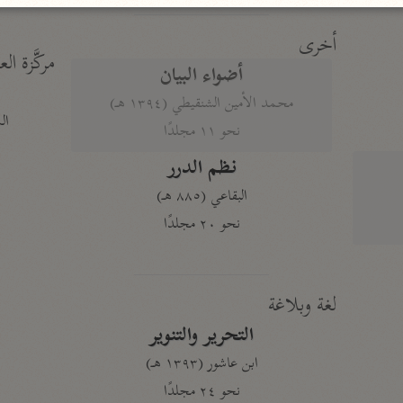
أخرى
مركَّزة الع
أضواء البيان
محمد الأمين الشنقيطي (١٣٩٤ هـ)
الم
نحو ١١ مجلدًا
نظم الدرر
البقاعي (٨٨٥ هـ)
نحو ٢٠ مجلدًا
لغة وبلاغة
التحرير والتنوير
ابن عاشور (١٣٩٣ هـ)
نحو ٢٤ مجلدًا