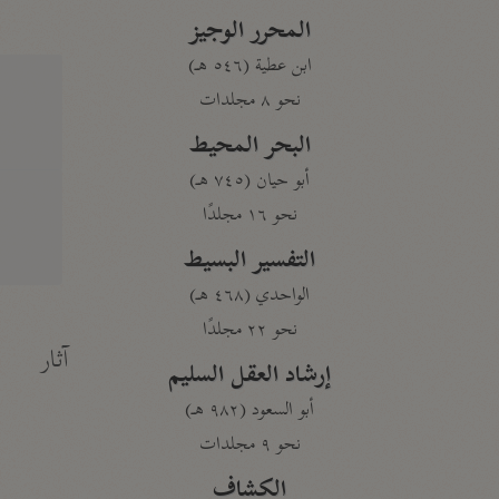
المحرر الوجيز
ابن عطية (٥٤٦ هـ)
نحو ٨ مجلدات
البحر المحيط
أبو حيان (٧٤٥ هـ)
نحو ١٦ مجلدًا
التفسير البسيط
الواحدي (٤٦٨ هـ)
نحو ٢٢ مجلدًا
آثار
إرشاد العقل السليم
أبو السعود (٩٨٢ هـ)
نحو ٩ مجلدات
الكشاف