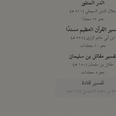
الدر المنثور
لال الدين السيوطي (٩١١ هـ)
نحو ١٣ مجلدًا
سير القرآن العظيم مسندًا
ابن أبي حاتم الرازي (٣٢٧ هـ)
نحو ١٠ مجلدات
فسير مقاتل بن سليمان
مقاتل بن سليمان (١٥٠ هـ)
نحو ٥ مجلدات
تفسير قتادة
دة بن دعامة السّدوسيّ (١١٧ هـ)