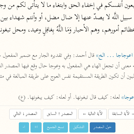
نحو ١١ مجلدًا
التسهيل لعلوم التنزيل
ابن جُزَيّ (٧٤١ هـ)
ئم أمورهم، وهم الأحبار وَمَا اللَّهُ بِغافِلٍ وعيد، ومحل ت
نحو ٣ مجلدات
 اعوجاجا ... الخ»
موسوعات
روح المعاني
الآلوسي (١٢٧٠ هـ)
نحو ٢٨ مجلدًا
عوجا»
 لعله: كيف قال تبغونها. أو لعله: كيف يبغونها. (ع)
مفاتيح الغيب
فخر الدين الرازي (٦٠٦ هـ)
الآية السابقة
الآية التالية
←
المصدر
↑
السابق
المصدر
↓
التالي
نحو ٢٤ مجلدًا
حول المصدر
التشكيل
نسخ الجميع
ا+
ا-