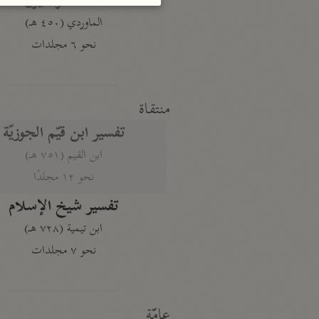
النكت والعيون
الماوردي (٤٥٠ هـ)
نحو ٦ مجلدات
منتقاة
تفسير ابن قيّم الجوزيّة
ابن القيم (٧٥١ هـ)
نحو ١٢ مجلدًا
تفسير شيخ الإسلام
ابن تيمية (٧٢٨ هـ)
نحو ٧ مجلدات
عامّة