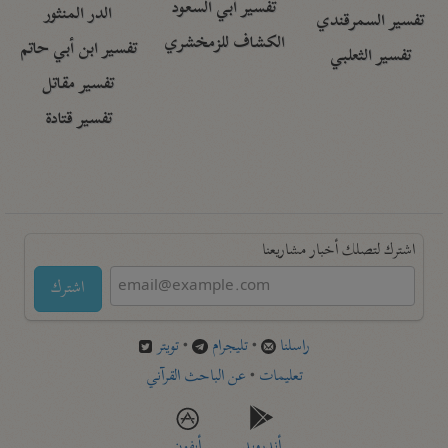
تفسير أبي السعود
الدر المنثور
تفسير السمرقندي
الكشاف للزمخشري
تفسير ابن أبي حاتم
تفسير الثعلبي
تفسير مقاتل
تفسير قتادة
اشترك لتصلك أخبار مشاريعنا
اشترك
راسلنا
•
تليجرام
•
تويتر
تعليمات
•
عن الباحث القرآني
أندرويد
أيفون