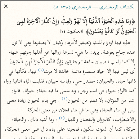
ساهم معنا في نشر القرآن والعلم الشرعي
✕
الكشاف للزمخشري — الزمخشري (٥٣٨ هـ)
الباحث القرآني
﴿وَمَا هَـٰذِهِ ٱلۡحَیَوٰةُ ٱلدُّنۡیَاۤ إِلَّا لَهۡوࣱ وَلَعِبࣱۚ وَإِنَّ ٱلدَّارَ ٱلۡـَٔاخِرَةَ لَهِیَ 
ٱلۡحَیَوَانُۚ لَوۡ كَانُوا۟ یَعۡلَمُونَ﴾ 
[العنكبوت ٦٤]
بحث
تفسير
علوم
مصاحف
معاجم
هذِهِ فيها ازدراء للدنيا وتصغير لأمرها، وكيف لا يصغرها وهي لا تزن 
عنده جناح بعوضة. يريد: ما هي- لسرعة زوالها عن أهلها وموتهم عنها- 
إلا كما يلعب الصبيان ساعة ثم يتفرقون وَإِنَّ الدَّارَ الْآخِرَةَ لَهِيَ الْحَيَوانُ 
Type 2 or more characters for results.
(١)
أى ليس فيها إلا حياة مستمرة دائمة خالدة لا موت
 فيها، فكأنها في 
Type 1 or more
أمّهات
عامّة
معاصرة
ذاتها حياة. والحيوان: مصدر حي، وقياسه حييان، فقلبت الياء الثانية واوا، 
characters for results.
تفسير الطبري
فتح البيان للقنوجي
الميسر
كما قالوا: حيوة، في اسم رجل، وبه سمى ما فيه حياة: حيوانا. قالوا: 
تفسير ابن كثير
فتح القدير للشوكاني
المختصر في
(٢)
اشتر من الموتان، ولا تشتر من الحيوان
 . وفي بناء الحيوان زيادة معنى 
التفسير
تفسير القرطبي
تفسير ابن جزي
ليس في بناء الحياة، وهي ما في بناء فعلان من معنى الحركة 
تفسير السعدي
(٣)
والاضطراب، كالنزوان والنغصان واللهبان
 ، وما أشبه ذلك. والحياة: 
تفسير البغوي
أيسر التفاسير
حركة، كما أن الموت سكون، فمجيئه على بناء دال على معنى الحركة، 
موسوعات
القرآن – تدبر وعمل