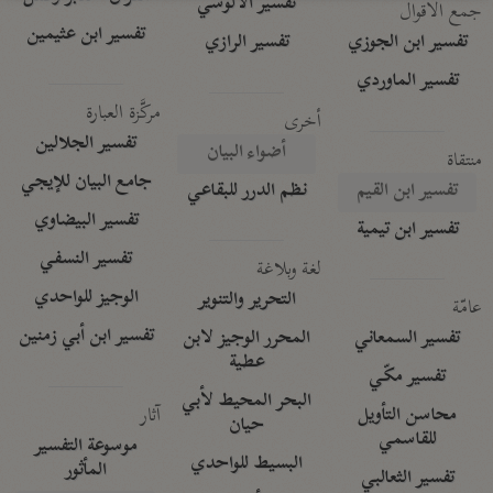
تفسير الآلوسي
جمع الأقوال
تفسير ابن عثيمين
تفسير ابن الجوزي
تفسير الرازي
تفسير الماوردي
مركَّزة العبارة
أخرى
تفسير الجلالين
أضواء البيان
منتقاة
جامع البيان للإيجي
تفسير ابن القيم
نظم الدرر للبقاعي
تفسير البيضاوي
تفسير ابن تيمية
تفسير النسفي
لغة وبلاغة
الوجيز للواحدي
التحرير والتنوير
عامّة
تفسير ابن أبي زمنين
تفسير السمعاني
المحرر الوجيز لابن
عطية
تفسير مكّي
البحر المحيط لأبي
آثار
محاسن التأويل
حيان
للقاسمي
موسوعة التفسير
البسيط للواحدي
المأثور
تفسير الثعالبي