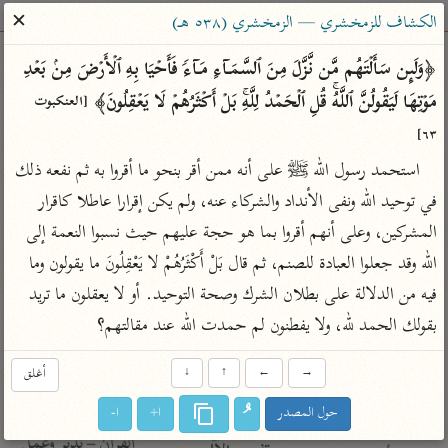
ساهم معنا في نشر القرآن والعلم الشرعي
✕
الكشاف للزمخشري — الزمخشري (٥٣٨ هـ)
الباحث القرآني
﴿وَلَىِٕن سَأَلۡتَهُم مَّن نَّزَّلَ مِنَ ٱلسَّمَاۤءِ مَاۤءࣰ فَأَحۡیَا بِهِ ٱلۡأَرۡضَ مِنۢ بَعۡدِ 
مَوۡتِهَا لَیَقُولُنَّ ٱللَّهُۚ قُلِ ٱلۡحَمۡدُ لِلَّهِۚ بَلۡ أَكۡثَرُهُمۡ لَا یَعۡقِلُونَ﴾ 
[العنكبوت 
بحث
تفسير
علوم
مصاحف
معاجم
٦٣]
استحمد رسول الله ﷺ على أنه ممن أقر بنحو ما أقروا به ثم نفعه ذلك 
في توحيد الله ونفى الأنداد والشركاء عنه، ولم يكن إقرارا عاطلا كاقرار 
Type 2 or more characters for results.
المشركين، وعلى أنهم أقروا بما هو حجة عليهم حيث نسبوا النعمة إلى 
Type 1 or more
أمّهات
عامّة
معاصرة
الله وقد جعلوا العبادة للصنم، ثم قال بَلْ أَكْثَرُهُمْ لا يَعْقِلُونَ ما يقولون وما 
characters for results.
تفسير الطبري
فتح البيان للقنوجي
الميسر
فيه من الدلالة على بطلان الشرك وصحة التوحيد. أو لا يعقلون ما تريد 
تفسير ابن كثير
فتح القدير للشوكاني
المختصر في
بقولك الحمد لله، ولا يفطنون لم حمدت الله عند مقالتهم؟
التفسير
تفسير القرطبي
تفسير ابن جزي
تفسير السعدي
→
←
↑
↓
أغلق
تفسير البغوي
أيسر التفاسير
حول المصدر
ا+
ا-
موسوعات
القرآن – تدبر وعمل