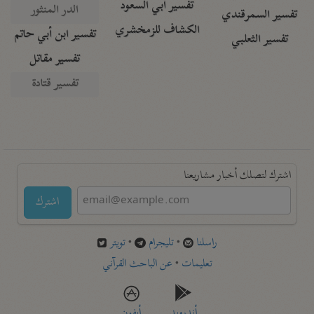
تفسير أبي السعود
الدر المنثور
تفسير السمرقندي
الكشاف للزمخشري
تفسير ابن أبي حاتم
تفسير الثعلبي
تفسير مقاتل
تفسير قتادة
اشترك لتصلك أخبار مشاريعنا
اشترك
راسلنا
•
تليجرام
•
تويتر
تعليمات
•
عن الباحث القرآني
أندرويد
أيفون