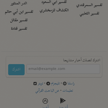
تفسير أبي السعود
الدر المنثور
تفسير السمرقندي
الكشاف للزمخشري
تفسير ابن أبي حاتم
تفسير الثعلبي
تفسير مقاتل
تفسير قتادة
اشترك لتصلك أخبار مشاريعنا
اشترك
راسلنا
•
تليجرام
•
تويتر
تعليمات
•
عن الباحث القرآني
أندرويد
أيفون