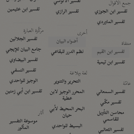
تفسير الآلوسي
جمع الأقوال
تفسير ابن عثيمين
تفسير ابن الجوزي
تفسير الرازي
تفسير الماوردي
مركَّزة العبارة
أخرى
تفسير الجلالين
أضواء البيان
منتقاة
جامع البيان للإيجي
تفسير ابن القيم
نظم الدرر للبقاعي
تفسير البيضاوي
تفسير ابن تيمية
تفسير النسفي
لغة وبلاغة
الوجيز للواحدي
التحرير والتنوير
عامّة
تفسير ابن أبي زمنين
تفسير السمعاني
المحرر الوجيز لابن
عطية
تفسير مكّي
البحر المحيط لأبي
آثار
محاسن التأويل
حيان
للقاسمي
موسوعة التفسير
البسيط للواحدي
المأثور
تفسير الثعالبي