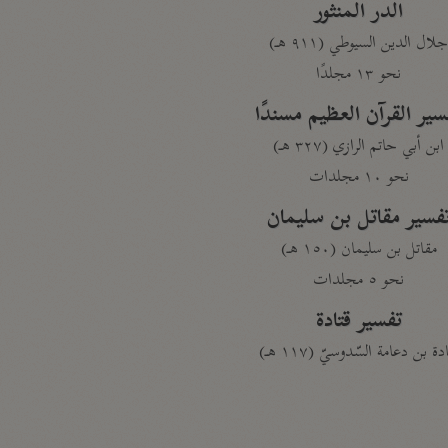
الدر المنثور
لال الدين السيوطي (٩١١ هـ)
نحو ١٣ مجلدًا
سير القرآن العظيم مسندًا
ابن أبي حاتم الرازي (٣٢٧ هـ)
نحو ١٠ مجلدات
فسير مقاتل بن سليمان
مقاتل بن سليمان (١٥٠ هـ)
نحو ٥ مجلدات
تفسير قتادة
دة بن دعامة السّدوسيّ (١١٧ هـ)