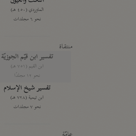
النكت والعيون
الماوردي (٤٥٠ هـ)
نحو ٦ مجلدات
منتقاة
تفسير ابن قيّم الجوزيّة
ابن القيم (٧٥١ هـ)
نحو ١٢ مجلدًا
تفسير شيخ الإسلام
ابن تيمية (٧٢٨ هـ)
نحو ٧ مجلدات
عامّة