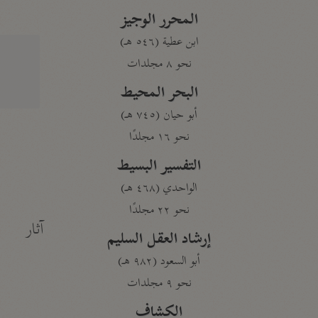
المحرر الوجيز
ابن عطية (٥٤٦ هـ)
نحو ٨ مجلدات
البحر المحيط
أبو حيان (٧٤٥ هـ)
نحو ١٦ مجلدًا
التفسير البسيط
الواحدي (٤٦٨ هـ)
نحو ٢٢ مجلدًا
آثار
إرشاد العقل السليم
أبو السعود (٩٨٢ هـ)
نحو ٩ مجلدات
الكشاف