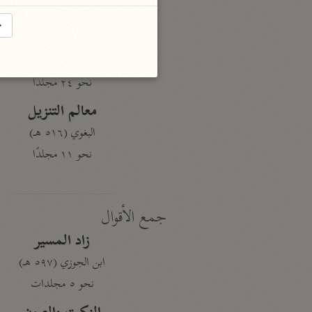
نحو ١٩ مجلدًا
→
الجامع لأحكام القرآن
القرطبي (٦٧١ هـ)
نحو ٢٤ مجلدًا
معالم التنزيل
البغوي (٥١٦ هـ)
نحو ١١ مجلدًا
جمع الأقوال
زاد المسير
ابن الجوزي (٥٩٧ هـ)
نحو ٥ مجلدات