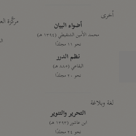
أخرى
مركَّزة الع
أضواء البيان
محمد الأمين الشنقيطي (١٣٩٤ هـ)
الم
نحو ١١ مجلدًا
نظم الدرر
البقاعي (٨٨٥ هـ)
نحو ٢٠ مجلدًا
لغة وبلاغة
التحرير والتنوير
ابن عاشور (١٣٩٣ هـ)
نحو ٢٤ مجلدًا