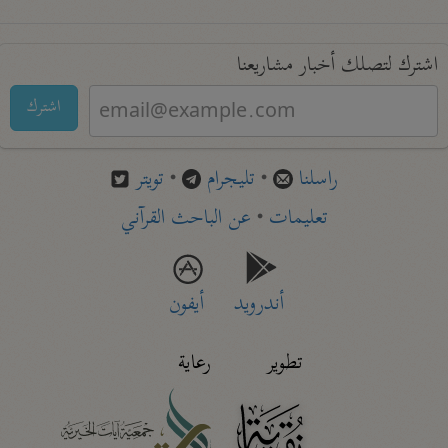
اشترك لتصلك أخبار مشاريعنا
اشترك
راسلنا
•
تليجرام
•
تويتر
تعليمات
•
عن الباحث القرآني
أندرويد
أيفون
تطوير
رعاية