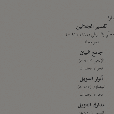
بارة
تفسير الجلالين
حلّي والسيوطي (٨٦٤، ٩١١ هـ)
نحو مجلد
جامع البيان
الإيجي (٩٠٥ هـ)
نحو ٣ مجلدات
أنوار التنزيل
البيضاوي (٦٨٥ هـ)
نحو ٣ مجلدات
مدارك التنزيل
النسفي (٧١٠ هـ)