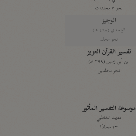
نحو ٣ مجلدات
الوجيز
الواحدي (٤٦٨ هـ)
نحو مجلد
تفسير القرآن العزيز
ابن أبي زمنين (٣٩٩ هـ)
نحو مجلدين
موسوعة التفسير المأثور
معهد الشاطبي
٢٣ مجلدًا