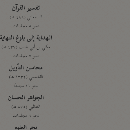
تفسير القرآن
السمعاني (٤٨٩ هـ)
نحو ٥ مجلدات
الهداية إلى بلوغ النهاية
مكي بن أبي طالب (٤٣٧ هـ)
نحو ٧ مجلدات
محاسن التأويل
القاسمي (١٣٣٢ هـ)
نحو ١١ مجلدًا
الجواهر الحسان
الثعالبي (٨٧٥ هـ)
نحو ٦ مجلدات
بحر العلوم