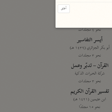
نحو مجلد
أغلق
تيسير الكريم الرحمن
السعدي (١٣٧٦ هـ)
نحو ٤ مجلدات
أيسر التفاسير
أبو بكر الجزائري (١٤٣٩ هـ)
نحو ٣ مجلدات
القرآن – تدبّر وعمل
شركة الخبرات الذكية
نحو ٣ مجلدات
تفسير القرآن الكريم
ابن عثيمين (١٤٢١ هـ)
نحو ١٥ مجلدًا