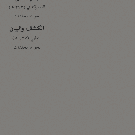
السمرقندي (٣٧٣ هـ)
نحو ٥ مجلدات
الكشف والبيان
الثعلبي (٤٢٧ هـ)
نحو ٨ مجلدات