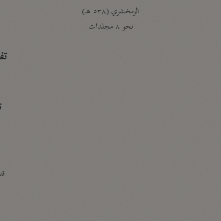
الزمخشري (٥٣٨ هـ)
ج
نحو ٨ مجلدات
تف
ت
قتا