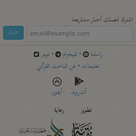
اشترك لتصلك أخبار مشاريعنا
اشترك
راسلنا
•
تليجرام
•
تويتر
تعليمات
•
عن الباحث القرآني
أندرويد
أيفون
تطوير
رعاية