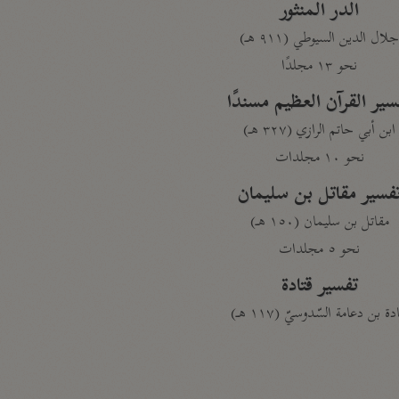
الدر المنثور
لال الدين السيوطي (٩١١ هـ)
نحو ١٣ مجلدًا
سير القرآن العظيم مسندًا
ابن أبي حاتم الرازي (٣٢٧ هـ)
نحو ١٠ مجلدات
فسير مقاتل بن سليمان
مقاتل بن سليمان (١٥٠ هـ)
نحو ٥ مجلدات
تفسير قتادة
دة بن دعامة السّدوسيّ (١١٧ هـ)