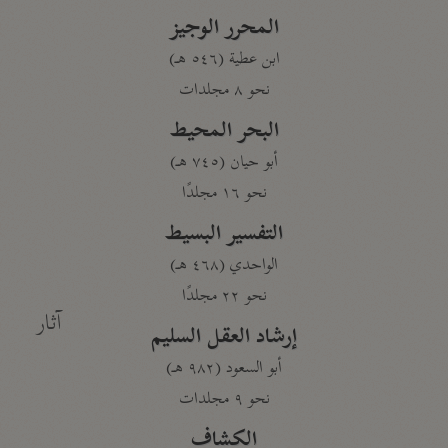
المحرر الوجيز
ابن عطية (٥٤٦ هـ)
نحو ٨ مجلدات
البحر المحيط
أبو حيان (٧٤٥ هـ)
نحو ١٦ مجلدًا
التفسير البسيط
الواحدي (٤٦٨ هـ)
نحو ٢٢ مجلدًا
آثار
إرشاد العقل السليم
أبو السعود (٩٨٢ هـ)
نحو ٩ مجلدات
الكشاف