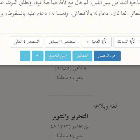
أخرى
مركَّزة الع
أضواء البيان
محمد الأمين الشنقيطي (١٣٩٤ هـ)
الآية السابقة
الآية التالية
←
المصدر
↑
السابق
المصدر
↓
التالي
الم
نحو ١١ مجلدًا
حول المصدر
التشكيل
نسخ الجميع
ا+
ا-
نظم الدرر
البقاعي (٨٨٥ هـ)
نحو ٢٠ مجلدًا
لغة وبلاغة
التحرير والتنوير
ابن عاشور (١٣٩٣ هـ)
نحو ٢٤ مجلدًا