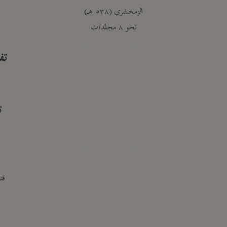
الزمخشري (٥٣٨ هـ)
ج
نحو ٨ مجلدات
تف
ت
قتا