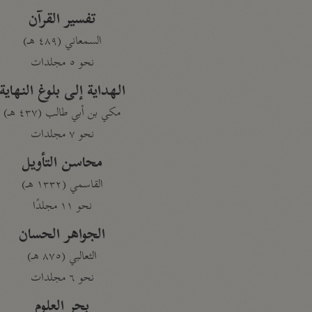
تفسير القرآن
السمعاني (٤٨٩ هـ)
نحو ٥ مجلدات
الهداية إلى بلوغ النهاية
مكي بن أبي طالب (٤٣٧ هـ)
نحو ٧ مجلدات
محاسن التأويل
القاسمي (١٣٣٢ هـ)
نحو ١١ مجلدًا
الجواهر الحسان
الثعالبي (٨٧٥ هـ)
نحو ٦ مجلدات
بحر العلوم