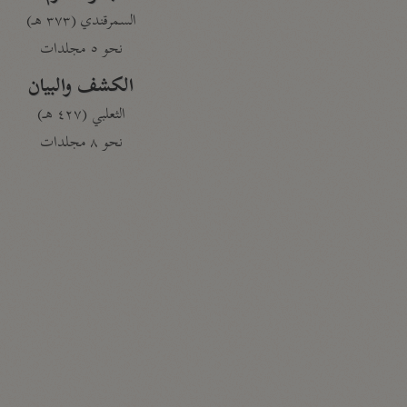
السمرقندي (٣٧٣ هـ)
نحو ٥ مجلدات
الكشف والبيان
الثعلبي (٤٢٧ هـ)
نحو ٨ مجلدات