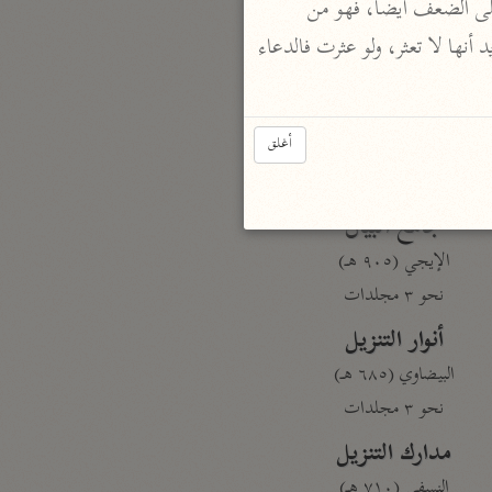
شدة الحر كأنه ماء، مع أن سير الهاجرة أشد من سير الليل، ثم قال مع ناقة صاحبة قوة، ويطلق اللوث على الضعف أيضا، فهو من 
الأضداد، عفرناة: غليظة، ويقال للعائر: لعا لك، دعاء له بالانتعاش. وتعسا له: دعاء عليه بالسقوط، يريد أنها لا تعثر، ولو عثرت فالدعاء 
بارة
تفسير الجلالين
أغلق
حلّي والسيوطي (٨٦٤، ٩١١ هـ)
نحو مجلد
جامع البيان
الإيجي (٩٠٥ هـ)
نحو ٣ مجلدات
أنوار التنزيل
البيضاوي (٦٨٥ هـ)
نحو ٣ مجلدات
مدارك التنزيل
النسفي (٧١٠ هـ)