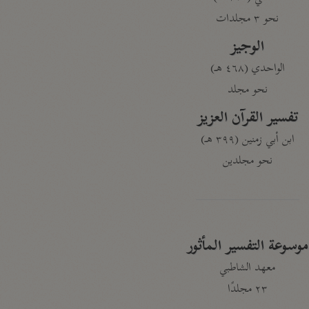
نحو ٣ مجلدات
الوجيز
الواحدي (٤٦٨ هـ)
نحو مجلد
تفسير القرآن العزيز
ابن أبي زمنين (٣٩٩ هـ)
نحو مجلدين
موسوعة التفسير المأثور
معهد الشاطبي
٢٣ مجلدًا