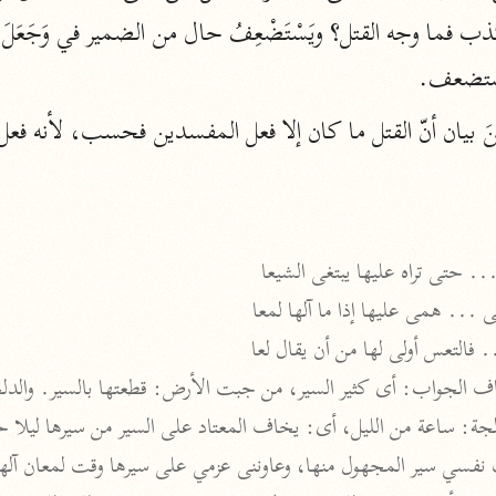
نحو ١١ مجلدًا
التسهيل لعلوم التنزيل
 يستضعف.
ابن جُزَيّ (٧٤١ هـ)
نحو ٣ مجلدات
موسوعات
روح المعاني
.. حتى تراه عليها يبتغى الشيعا
الآلوسي (١٢٧٠ هـ)
... همى عليها إذا ما آلها لمعا
نحو ٢٨ مجلدًا
 فالتعس أولى لها من أن يقال لعا
مفاتيح الغيب
فخر الدين الرازي (٦٠٦ هـ)
نحو ٢٤ مجلدًا