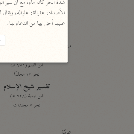
النكت والعيون
الماوردي (٤٥٠ هـ)
نحو ٦ مجلدات
عليها أحق بها من الدعاء لها.
→
منتقاة
تفسير ابن قيّم الجوزيّة
ابن القيم (٧٥١ هـ)
نحو ١٢ مجلدًا
تفسير شيخ الإسلام
ابن تيمية (٧٢٨ هـ)
نحو ٧ مجلدات
عامّة