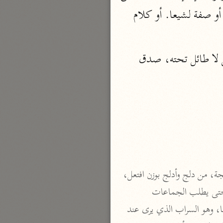
نحو مجلد
لم يدفع القتل الكائن، وإن كذب فما وجه القتل؟ ويَسْتَضْعِفُ حال من الضمير في وَجَعَلَ أو صفة لشيعا. أو كلام 
تيسير الكريم الرحمن
السعدي (١٣٧٦ هـ)
وقوله إِنَّهُ كانَ مِنَ الْمُفْسِدِينَ بيان أنّ القتل ما كان إلا فعل المفسدين فحسب، لأنه فعل لا طائل تحته، صدق 
نحو ٤ مجلدات
أيسر التفاسير
أبو بكر الجزائري (١٤٣٩ هـ)
نحو ٣ مجلدات
القرآن – تدبّر وعمل
شركة الخبرات الذكية
نحو ٣ مجلدات
للأعشى، أى: ورب مفازة يخاف الجواب: أى كثير السير، من جبت الأرض: قطعتها بالسير. والدلجة، من دلج وأدلج بوزن افتعل، 
تفسير القرآن الكريم
وأدلج بوزن أكرم: إذا سار ليلا والدلجة: ساعة من الليل، أى: يخاف المعتاد على السير من سيرها ليلا حتى يطلب الجماعات 
ابن عثيمين (١٤٢١ هـ)
المساعدين له على سيرها، كلفت نفسي سير المجهول منها، وعاوننى عزمي على سيرها وقت لمعان آلها، وهو السراب الذي يرى عند 
نحو ١٥ مجلدًا