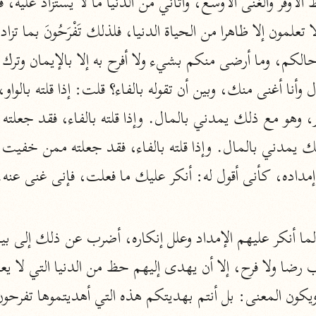
المحرر الوجيز
ابن عطية (٥٤٦ هـ)
نحو ٨ مجلدات
البحر المحيط
أبو حيان (٧٤٥ هـ)
نحو ١٦ مجلدًا
التفسير البسيط
الواحدي (٤٦٨ هـ)
نحو ٢٢ مجلدًا
آثار
إرشاد العقل السليم
أبو السعود (٩٨٢ هـ)
نحو ٩ مجلدات
الكشاف