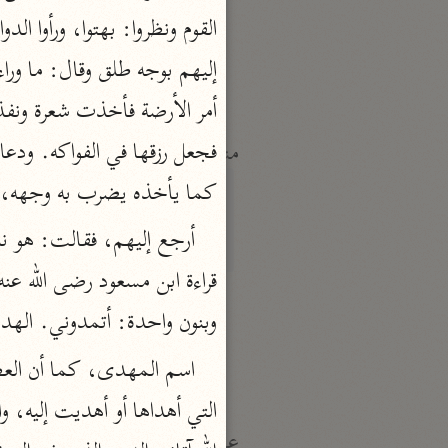
النكت والعيون
الماوردي (٤٥٠ هـ)
نحو ٦ مجلدات
منتقاة
تفسير ابن قيّم الجوزيّة
كما يأخذه يضرب به وجهه، ثم
ابن القيم (٧٥١ هـ)
نحو ١٢ مجلدًا
تفسير شيخ الإسلام
وبنون واحدة: أتمدوني. الهدي
ابن تيمية (٧٢٨ هـ)
نحو ٧ مجلدات
عامّة