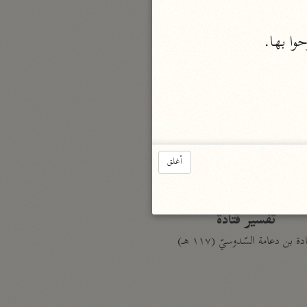
الدر المنثور
لال الدين السيوطي (٩١١ هـ)
وا بها.
نحو ١٣ مجلدًا
سير القرآن العظيم مسندًا
ابن أبي حاتم الرازي (٣٢٧ هـ)
نحو ١٠ مجلدات
فسير مقاتل بن سليمان
أغلق
مقاتل بن سليمان (١٥٠ هـ)
نحو ٥ مجلدات
تفسير قتادة
دة بن دعامة السّدوسيّ (١١٧ هـ)