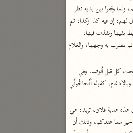
القوم ونظروا: بهتوا، ورأوا الدواب تروث على اللبن، فتقاصرت إليهم نفوسهم ورموا بما معهم، ولما وقفوا بين يديه نظر 
إليهم بوجه طلق وقال: ما وراءكم؟ وقال: أبن الحقّ؟ وأخبره جبريل عليه السلام بما فيه فقال لهم: إن فيه كذا وكذا، ثم 
بارة
تفسير الجلالين
أمر الأرضة فأخذت شعرة ونفذت فيها، فجعل رزقها في الشجرة. وأخذت دودة بيضاء الخيط بفيها ونفذت فيها، 
حلّي والسيوطي (٨٦٤، ٩١١ هـ)
فجعل رزقها في الفواكه. ودعا بالماء فكانت الجارية تأخذ الماء بيدها فتجعله في الأخرى ثم تضرب به وجهها، والغلام 
نحو مجلد
جامع البيان
أرجع إليهم، فقالت: هو نبىّ وما لنا به طاقة، فشخصت إليه في اثنى عشر ألف قيل، تحت كل قيل ألوف. وفي 
الإيجي (٩٠٥ هـ)
نحو ٣ مجلدات
قراءة ابن مسعود رضى الله عنه: فلما جاءوا. أَتُمِدُّونَنِ وقرئ بحذف الياء والاكتفاء بالكسرة وبالإدغام، كقوله أَتُحاجُّونِّي 
أنوار التنزيل
البيضاوي (٦٨٥ هـ)
اسم المهدى، كما أن العطية اسم المعطى، فتضاف إلى المهدى والمهدى إليه، تقول هذه هدية فلان، تريد: هي 
نحو ٣ مجلدات
التي أهداها أو أهديت إليه، والمضاف إليه هاهنا هو المهدى إليه. والمعنى: أن ما عندي خير مما عندكم، وذلك أن 
مدارك التنزيل
النسفي (٧١٠ هـ)