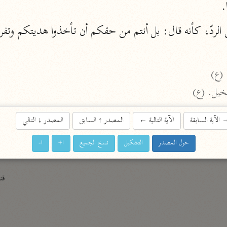
.
الزمخشري (٥٣٨ هـ)
ج
نحو ٨ مجلدات
الردّ، كأنه قال: بل أنتم من حقكم أن تأخذوا هديتكم وتفرح
تف
 (ع)
خيل. (ع)
ت
الآية السابقة
الآية التالية
←
المصدر
↑
السابق
المصدر
↓
التالي
حول المصدر
التشكيل
نسخ الجميع
ا+
ا-
قتا