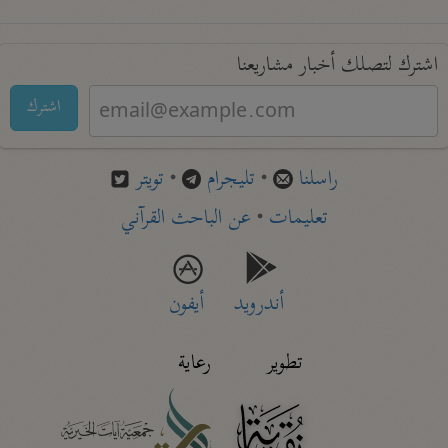
اشترك لتصلك أخبار مشاريعنا
اشترك
راسلنا
•
تليجرام
•
تويتر
تعليمات
•
عن الباحث القرآني
أندرويد
أيفون
تطوير
رعاية