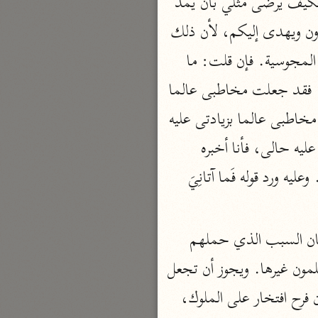
الله آتاني الدين الذي فيه الحظ الأوفر والغنى الأوسع، وآتاني من الدنيا ما لا يستزاد عليه، فكيف يرضى مثلي بأن يمدّ 
نحو ٣ مجلدات
بمال ويصانع به بَلْ أَنْتُمْ قوم لا تعلمون إلا ظاهرا من الحياة الدنيا، فلذلك تَفْرَحُونَ بما تزادون ويهدى إليكم، لأن ذلك 
الوجيز
مبلغ همتكم وحالى خلاف حالكم، وما أرضى منكم بشيء ولا أفرح به إلا بالإيمان وترك المجوسية. فإن قلت: ما 
الواحدي (٤٦٨ هـ)
الفرق بين قولك: أتمدني بمال وأنا أغنى منك، وبين أن تقوله بالفاء؟ قلت: إذا قلته بالواو، فقد جعلت مخاطبى عالما 
نحو مجلد
بزيادتى عليه في الغنى واليسار، وهو مع ذلك يمدني بالمال. وإذا قلته بالفاء، فقد جعلته مخاطبى عالما بزيادتى عليه 
تفسير القرآن العزيز
ابن أبي زمنين (٣٩٩ هـ)
في الغنى واليسار، وهو مع ذلك يمدني بالمال. وإذا قلته بالفاء، فقد جعلته ممن خفيت عليه حالى، فأنا أخبره 
نحو مجلدين
الساعة بما لا أحتاج معه إلى إمداده، كأنى أقول له: أنكر عليك ما فعلت، فإنى غنى عنه. وعليه ورد قوله فَما آتانِيَ 
فما وجه الإضراب؟ قلت: لما أنكر عليهم الإمداد وعلل إنكاره، أضرب عن ذلك إلى بيان السبب الذي حملهم 
موسوعة التفسير المأثور
عليه: وهو أنهم لا يعرفون سبب رضا ولا فرح، إلا أن يهدى إليهم حظ من الدنيا التي لا يعلمون غيرها. ويجوز أن تجعل 
معهد الشاطبي
الهدية مضافة إلى المهدى، ويكون المعنى: بل أنتم بهديتكم هذه التي أهديتموها تفرحون فرح افتخار على الملوك، 
٢٣ مجلدًا