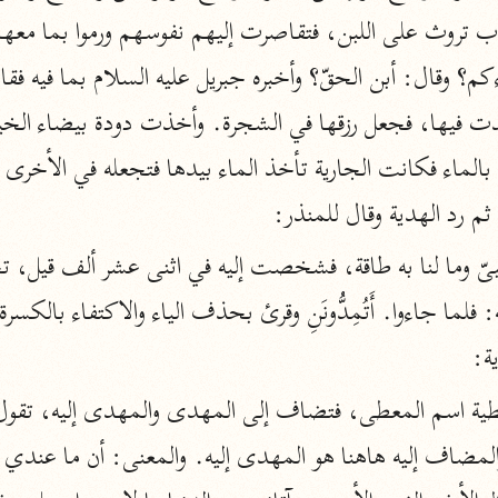
أخرى
مركَّزة الع
أضواء البيان
محمد الأمين الشنقيطي (١٣٩٤ هـ)
الم
نحو ١١ مجلدًا
نظم الدرر
 رد الهدية وقال للمنذر:
البقاعي (٨٨٥ هـ)
نحو ٢٠ مجلدًا
ة:
لغة وبلاغة
التحرير والتنوير
ابن عاشور (١٣٩٣ هـ)
نحو ٢٤ مجلدًا