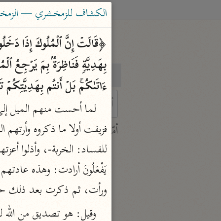
الكشاف للزمخشري — الزمخشري (٨
بحث
تفسير
ءَاتَىٰكُمۚ بَلۡ أَنتُم بِهَدِیَّتِكُمۡ تَفۡر
 characters for results.
أمّهات
جامع البيان
ابن جرير الطبري (٣١٠ هـ)
نحو ٢٨ مجلدًا
ورأت، ثم ذكرت بعد ذلك حدي
تفسير القرآن العظيم
ابن كثير (٧٧٤ هـ)