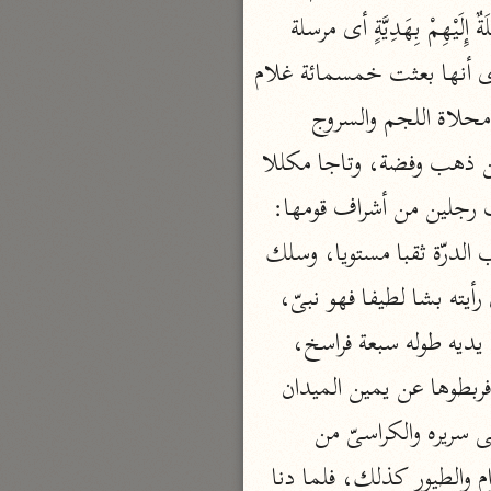
نحو مجلد
استباح حراما فقد كفر، فإذا احتج له بالقرآن على وجه التحريف فقد جمع بين كفرين مُرْسِلَةٌ إِلَيْهِمْ بِهَدِيَّةٍ أى مرسلة 
تيسير الكريم الرحمن
رسلا بهدية أصانعه بها عن ملكي فَناظِرَةٌ ما يكون منه حتى أعمل على حسب ذلك، فروى أنها بعثت خمسمائة غلام 
السعدي (١٣٧٦ هـ)
 راكبي خيل مغشاة بالديباج محلاة اللجم والسروج 
نحو ٤ مجلدات
 في زى الغلمان، وألف لبنة من ذهب وفضة، وتاجا مكللا 
أيسر التفاسير
بالدرّ والياقوت المرتفع والمسك والعنبر، وحقا فيه درّة عذراء، وجزعة معوجة الثقب، وبعثت رجلين من أشراف قومها: 
أبو بكر الجزائري (١٤٣٩ هـ)
نحو ٣ مجلدات
المنذر بن عمرو، وآخر ذا رأى وعقل، وقالت: إن كان نبيا ميز بين الغلمان والجواري، وثقب الدرّة ثقبا مستويا، وسلك 
القرآن – تدبّر وعمل
في الخرزة خيطا، ثم قالت للمنذر: إن نظر إليك نظر غضبان فهو ملك، فلا يهولنك، وإن رأيته بشا لطيفا فهو نبىّ، 
شركة الخبرات الذكية
فأقبل الهدهد فأخبر سليمان، فأمر الجنّ فضربوا لبن الذهب والفضة، وفرشوه في ميدان بين يديه طوله سبعة فراسخ، 
نحو ٣ مجلدات
وجعلوا حول الميدان حائطا شرفه من الذهب والفضة، وأمر بأحسن الدواب في البر والبحر فربطوها عن يمين الميدان 
تفسير القرآن الكريم
ويساره على اللبن، وأمر بأولاد الجن وهم خلق كثير فأقيموا عن اليمين واليسار، ثم قعد على سريره والكراسىّ من 
ابن عثيمين (١٤٢١ هـ)
نحو ١٥ مجلدًا
جانبيه، واصطفت الشياطين صفوفا فراسخ، والإنس صفوفا فراسخ، والوحش والسباع والهوام والطيور كذلك، فلما دنا 