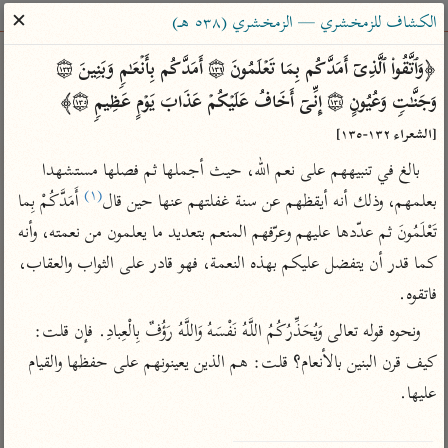
ساهم معنا في نشر القرآن والعلم الشرعي
✕
الكشاف للزمخشري — الزمخشري (٥٣٨ هـ)
الباحث القرآني
﴿وَٱتَّقُوا۟ ٱلَّذِیۤ أَمَدَّكُم بِمَا تَعۡلَمُونَ ۝١٣٢ أَمَدَّكُم بِأَنۡعَـٰمࣲ وَبَنِینَ ۝١٣٣ 
وَجَنَّـٰتࣲ وَعُیُونٍ ۝١٣٤ إِنِّیۤ أَخَافُ عَلَیۡكُمۡ عَذَابَ یَوۡمٍ عَظِیمࣲ ۝١٣٥﴾ 
بحث
تفسير
علوم
مصاحف
معاجم
[الشعراء ١٣٢-١٣٥]
بالغ في تنبيههم على نعم الله، حيث أجملها ثم فصلها مستشهدا 
(١)
بعلمهم، وذلك أنه أيقظهم عن سنة غفلتهم عنها حين قال
 أَمَدَّكُمْ بِما 
Type 2 or more characters for results.
تَعْلَمُونَ ثم عدّدها عليهم وعرّفهم المنعم بتعديد ما يعلمون من نعمته، وأنه 
Type 1 or more
أمّهات
عامّة
معاصرة
كما قدر أن يتفضل عليكم بهذه النعمة، فهو قادر على الثواب والعقاب، 
characters for results.
تفسير الطبري
فتح البيان للقنوجي
الميسر
فاتقوه.
تفسير ابن كثير
فتح القدير للشوكاني
المختصر في
ونحوه قوله تعالى وَيُحَذِّرُكُمُ اللَّهُ نَفْسَهُ وَاللَّهُ رَؤُفٌ بِالْعِبادِ. فإن قلت: 
التفسير
تفسير القرطبي
تفسير ابن جزي
كيف قرن البنين بالأنعام؟ قلت: هم الذين يعينونهم على حفظها والقيام 
تفسير السعدي
تفسير البغوي
عليها.

أيسر التفاسير
موسوعات
القرآن – تدبر وعمل