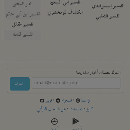
تفسير أبي السعود
الدر المنثور
تفسير السمرقندي
الكشاف للزمخشري
تفسير ابن أبي حاتم
تفسير الثعلبي
تفسير مقاتل
تفسير قتادة
اشترك لتصلك أخبار مشاريعنا
اشترك
راسلنا
•
تليجرام
•
تويتر
كنوز
•
تعليمات
•
عن الباحث القرآني
أندرويد
أيفون