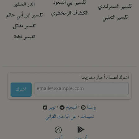
تفسير أبي السعود
الدر المنثور
تفسير السمرقندي
الكشاف للزمخشري
تفسير ابن أبي حاتم
تفسير الثعلبي
تفسير مقاتل
تفسير قتادة
اشترك لتصلك أخبار مشاريعنا
اشترك
راسلنا
•
تليجرام
•
تويتر
تعليمات
•
عن الباحث القرآني
أندرويد
أيفون