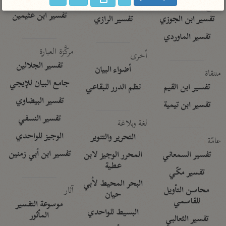
تفسير الآلوسي
جمع الأقوال
تفسير ابن عثيمين
تفسير ابن الجوزي
تفسير الرازي
تفسير الماوردي
مركَّزة العبارة
أخرى
تفسير الجلالين
أضواء البيان
منتقاة
جامع البيان للإيجي
تفسير ابن القيم
نظم الدرر للبقاعي
تفسير البيضاوي
تفسير ابن تيمية
تفسير النسفي
لغة وبلاغة
الوجيز للواحدي
التحرير والتنوير
عامّة
تفسير ابن أبي زمنين
تفسير السمعاني
المحرر الوجيز لابن
عطية
تفسير مكّي
البحر المحيط لأبي
آثار
محاسن التأويل
حيان
للقاسمي
موسوعة التفسير
البسيط للواحدي
المأثور
تفسير الثعالبي