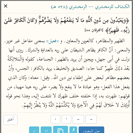
ساهم معنا في نشر القرآن والعلم الشرعي
✕
الكشاف للزمخشري — الزمخشري (٥٣٨ هـ)
الباحث القرآني
﴿وَیَعۡبُدُونَ مِن دُونِ ٱللَّهِ مَا لَا یَنفَعُهُمۡ وَلَا یَضُرُّهُمۡۗ وَكَانَ ٱلۡكَافِرُ عَلَىٰ 
رَبِّهِۦ ظَهِیرࣰا﴾ 
[الفرقان ٥٥]
بحث
تفسير
علوم
مصاحف
معاجم
الظهير والمظاهر، كالعوين والمعاون. و 
«فعيل»
 بمعنى مفاعل غير عزيز. 
والمعنى: أنّ الكافر يظاهر الشيطان على ربه بالعداوة والشرك. روى أنها 
نزلت في أبى جهل، ويجوز أن يريد بالظهير: الجماعة، كقوله وَالْمَلائِكَةُ 
Type 2 or more characters for results.
بَعْدَ ذلِكَ ظَهِيرٌ كما جاء: الصديق والخليط، يريد بالكافر: الجنس، وأنّ 
Type 1 or more
أمّهات
عامّة
معاصرة
بعضهم مظاهر لبعض على إطفاء نور دين الله. وقيل: معناه: وكان الذي 
characters for results.
تفسير الطبري
فتح البيان للقنوجي
الميسر
يفعل هذا الفعل- وهو عبادة ما لا ينفع ولا يضر- على ربه هينا مهينا، من 
تفسير ابن كثير
فتح القدير للشوكاني
المختصر في
قولهم: ظهرت به، إذا خلفته خلف ظهرك لا تلتفت إليه، وهذا نحو قوله 
التفسير
تفسير القرطبي
تفسير ابن جزي
أُولئِكَ لا خَلاقَ لَهُمْ فِي الْآخِرَةِ وَلا يُكَلِّمُهُمُ اللَّهُ وَلا يَنْظُرُ إِلَيْهِمْ.
تفسير السعدي
تفسير البغوي
→
←
↑
↓
أغلق
أيسر التفاسير
موسوعات
القرآن – تدبر وعمل
حول المصدر
ا+
ا-