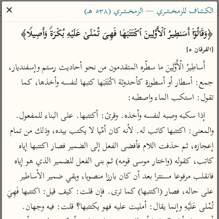
ساهم معنا في نشر القرآن والعلم الشرعي
✕
الكشاف للزمخشري — الزمخشري (٥٣٨ هـ)
الباحث القرآني
﴿وَقَالُوۤا۟ أَسَـٰطِیرُ ٱلۡأَوَّلِینَ ٱكۡتَتَبَهَا فَهِیَ تُمۡلَىٰ عَلَیۡهِ بُكۡرَةࣰ وَأَصِیلࣰا﴾ 
[الفرقان ٥]
بحث
تفسير
علوم
مصاحف
معاجم
أَساطِيرُ الْأَوَّلِينَ ما سطّره المتقدمون من نحو أحاديث رستم وإسفنديار، 
جمع: أسطار أو أسطورة كأحدوثة اكْتَتَبَها كتبها لنفسه وأخذها، كما 
تقول: استكب الماء واصطبه:
Type 2 or more characters for results.
إذا سكبه وصبه لنفسه وأخذه. وقرئ: أكتتبها. على البناء للمفعول. 
Type 1 or more
أمّهات
عامّة
معاصرة
والمعنى: اكتتبها كاتب له. لأنه كان أمّيا لا يكتب بيده، وذلك من تمام 
characters for results.
تفسير الطبري
فتح البيان للقنوجي
الميسر
إعجازه، ثم حذفت اللام فأفضى الفعل إلى الضمير فصار اكتتبها إياه 
تفسير ابن كثير
فتح القدير للشوكاني
المختصر في
كاتب، كقوله (واختار موسى قومه) ثم بنى الفعل للضمير الذي هو إياه 
التفسير
تفسير القرطبي
تفسير ابن جزي
فانقلب مرفوعا مستترا بعد أن كان بارزا منصوبا، وبقي ضمير الأساطير 
تفسير السعدي
تفسير البغوي
على حاله، فصار (اكتتبها) كما ترى. فإن قلت: كيف قيل: اكتتبها فَهِيَ 
أيسر التفاسير
تُمْلى عَلَيْهِ وإنما يقال: أمليت عليه فهو يكتتبها؟ قلت: فيه وجهان. 
موسوعات
القرآن – تدبر وعمل