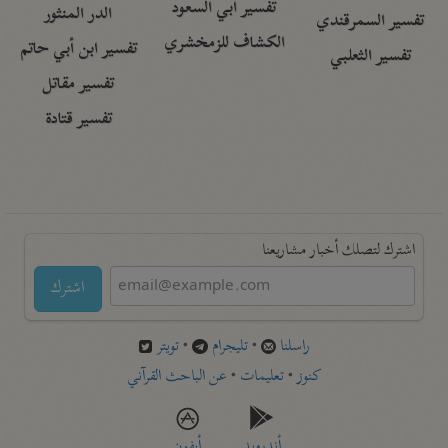
تفسير أبي السعود
الدر المنثور
تفسير السمرقندي
الكشاف للزمخشري
تفسير ابن أبي حاتم
تفسير الثعلبي
تفسير مقاتل
تفسير قتادة
اشترك لتصلك أخبار مشاريعنا
اشترك
راسلنا
•
تليجرام
•
تويتر
كنوز
•
تعليمات
•
عن الباحث القرآني
أندرويد
أيفون