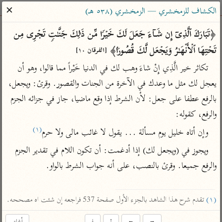
ساهم معنا في نشر القرآن والعلم الشرعي
✕
الكشاف للزمخشري — الزمخشري (٥٣٨ هـ)
الباحث القرآني
﴿تَبَارَكَ ٱلَّذِیۤ إِن شَاۤءَ جَعَلَ لَكَ خَیۡرࣰا مِّن ذَ ٰ⁠لِكَ جَنَّـٰتࣲ تَجۡرِی مِن 
تَحۡتِهَا ٱلۡأَنۡهَـٰرُ وَیَجۡعَل لَّكَ قُصُورَۢا﴾ 
[الفرقان ١٠]
بحث
تفسير
علوم
مصاحف
معاجم
تكاثر خير الَّذِي إِنْ شاءَ وهب لك في الدنيا خَيْراً مما قالوا، وهو أن 
يعجل لك مثل ما وعدك في الآخرة من الجنات والقصور. وقرئ: ويجعل، 
بالرفع عطفا على جعل: لأن الشرط إذا وقع ماضيا، جاز في جزائه الجزم 
Type 2 or more characters for results.
والرفع، كقوله:
Type 1 or more
أمّهات
عامّة
معاصرة
(١)
وإن أتاه خليل يوم مسألة ... يقول لا غائب مالى ولا حرم
characters for results.
تفسير الطبري
فتح البيان للقنوجي
الميسر
ويجوز في (ويجعل لك) إذا أدغمت: أن تكون اللام في تقدير الجزم 
تفسير ابن كثير
فتح القدير للشوكاني
المختصر في
والرفع جميعا. وقرئ بالنصب، على أنه جواب الشرط بالواو.

التفسير
تفسير القرطبي
تفسير ابن جزي
تفسير السعدي
تفسير البغوي
(١)
 تقدم شرح هذا الشاهد بالجزء الأول صفحة 537 فراجعه إن شئت اه مصححه.
أيسر التفاسير
موسوعات
القرآن – تدبر وعمل
↓
↑
←
→