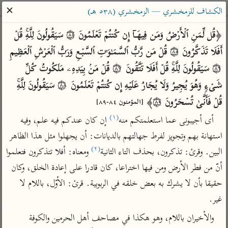
ساهم معنا في نشر القرآن والعلم الشرعي
✕
الكشاف للزمخشري — الزمخشري (٥٣٨ هـ)
الباحث القرآني
﴿قُل لِّمَنِ ٱلۡأَرۡضُ وَمَن فِیهَاۤ إِن كُنتُمۡ تَعۡلَمُونَ ۝٨٤ سَیَقُولُونَ لِلَّهِۚ قُلۡ 
أَفَلَا تَذَكَّرُونَ ۝٨٥ قُلۡ مَن رَّبُّ ٱلسَّمَـٰوَ ٰ⁠تِ ٱلسَّبۡعِ وَرَبُّ ٱلۡعَرۡشِ ٱلۡعَظِیمِ 
بحث
تفسير
علوم
مصاحف
معاجم
۝٨٦ سَیَقُولُونَ لِلَّهِۚ قُلۡ أَفَلَا تَتَّقُونَ ۝٨٧ قُلۡ مَنۢ بِیَدِهِۦ مَلَكُوتُ كُلِّ 
شَیۡءࣲ وَهُوَ یُجِیرُ وَلَا یُجَارُ عَلَیۡهِ إِن كُنتُمۡ تَعۡلَمُونَ ۝٨٨ سَیَقُولُونَ لِلَّهِۚ 
قُلۡ فَأَنَّىٰ تُسۡحَرُونَ ۝٨٩﴾ 
Type 2 or more characters for results.
[المؤمنون ٨٤-٨٩]
(١)
أى أجيبونى عما استعلمتكم منه
 إن كان عندكم فيه علم، وفيه 
Type 1 or more
أمّهات
عامّة
معاصرة
استهانة بهم وتجويز لفرط جهالتهم بالديانات: أن يجهلوا مثل هذا الظاهر 
characters for results.
تفسير الطبري
فتح البيان للقنوجي
الميسر
(٢)
البين. وقرئ: تذكرون، بحذف التاء الثانية
 ومعناه: أفلا تتذكرون فتعلموا 
تفسير ابن كثير
فتح القدير للشوكاني
المختصر في
أنّ من فطر الأرض ومن فيها اختراعا، كان قادرا على إعادة الخلق، وكان 
التفسير
تفسير القرطبي
تفسير ابن جزي
حقيقا بأن لا يشرك به بعض خلقه في الربوبية. قرئ: الأوّل، باللام لا 
تفسير السعدي
تفسير البغوي
غير.
أيسر التفاسير
موسوعات
والأخيران باللام، وهو هكذا في مصاحف أهل الحرمين والكوفة 
القرآن – تدبر وعمل