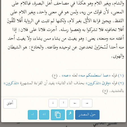
تفسير الآلوسي
جمع الأقوال
والشام، وبغير اللام وهو هكذا في مصاحف أهل البصرة، فباللام على 
تفسير ابن عثيمين
تفسير ابن الجوزي
تفسير الرازي
المعنى، لأن قولك من ربه، ولمن هو في معنى واحد، وبغير اللام على 
اللفظ. ويجوز قراءة الأوّل بغير لام، ولكنها لم تثبت في الرواية أَفَلا تَتَّقُونَ 
تفسير الماوردي
مركَّزة العبارة
أفلا تخافونه فلا تشركوا به وتعصوا رسله. أجرت فلانا على فلان: إذا 
أخرى
تفسير الجلالين
أغثته منه ومنعته، يعنى: وهو يغيث من يشاء ممن يشاء، ولا يغيث أحد 
أضواء البيان
منتقاة
منه أحدا تُسْحَرُونَ تخدعون عن توحيده وطاعته. والخادع: هو الشيطان 
جامع البيان للإيجي
تفسير ابن القيم
نظم الدرر للبقاعي
والهوى.

تفسير البيضاوي
تفسير ابن تيمية
تفسير النسفي
لغة وبلاغة
(١)
 قوله 
«عما استعلمتكم منه»
 لعله 
«عنه»
 . (ع)

الوجيز للواحدي
التحرير والتنوير
عامّة
(٢)
 قوله 
«وقرئ «تذكرون»
 بحذف التاء الثانية» يفيد أن القراءة المشهورة 
«تذكرون»
تفسير ابن أبي زمنين
تفسير السمعاني
المحرر الوجيز لابن
بالتشديد. (ع)
عطية
تفسير مكّي
البحر المحيط لأبي
→
←
↑
↓
أغلق
آثار
محاسن التأويل
حيان
للقاسمي
موسوعة التفسير
حول المصدر
ا+
ا-
البسيط للواحدي
المأثور
تفسير الثعالبي