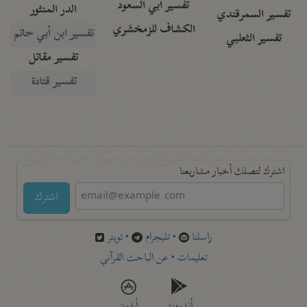
تفسير أبي السعود
الدر المنثور
تفسير السمرقندي
الكشاف للزمخشري
تفسير ابن أبي حاتم
تفسير الثعلبي
تفسير مقاتل
تفسير قتادة
اشترك لتصلك أخبار مشاريعنا
اشترك
راسلنا
•
تليجرام
•
تويتر
تعليمات
•
عن الباحث القرآني
أندرويد
أيفون