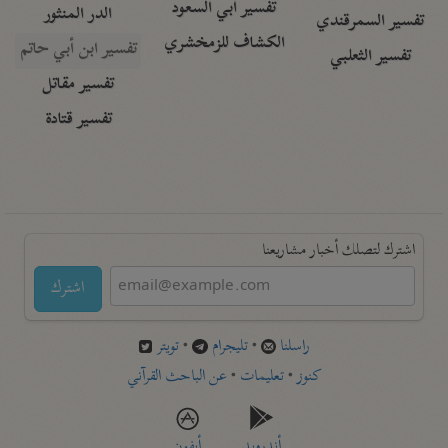
تفسير أبي السعود
الدر المنثور
تفسير السمرقندي
الكشاف للزمخشري
تفسير ابن أبي حاتم
تفسير الثعلبي
تفسير مقاتل
تفسير قتادة
اشترك لتصلك أخبار مشاريعنا
اشترك
راسلنا
•
تليجرام
•
تويتر
كنوز
•
تعليمات
•
عن الباحث القرآني
أندرويد
أيفون