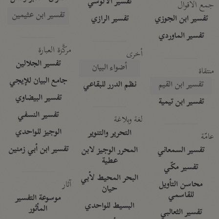
تفسير الآلوسي
جمع الأقوال
تفسير ابن عثيمين
تفسير ابن الجوزي
تفسير الرازي
تفسير الماوردي
مركَّزة العبارة
أخرى
تفسير الجلالين
أضواء البيان
منتقاة
جامع البيان للإيجي
تفسير ابن القيم
نظم الدرر للبقاعي
تفسير البيضاوي
تفسير ابن تيمية
تفسير النسفي
لغة وبلاغة
الوجيز للواحدي
التحرير والتنوير
عامّة
تفسير ابن أبي زمنين
تفسير السمعاني
المحرر الوجيز لابن
عطية
تفسير مكّي
البحر المحيط لأبي
آثار
محاسن التأويل
حيان
للقاسمي
موسوعة التفسير
البسيط للواحدي
المأثور
تفسير الثعالبي