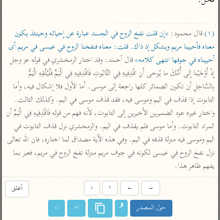
فحل.

تفسير الآلوسي
جمع الأقوال
تفسير ابن عثيمين
تفسير ابن الجوزي
تفسير الرازي
(١)
 قال محمود: 
«إن قلت نفخ الروح في الجسد عبارة عن إحيائه وحينئذ يكون 
تفسير الماوردي
معناه فأحيينا مريم ويشكل إذ ذاك. قلت: معناه فنفخنا الروح في عيسى في مريم أى 
مركَّزة العبارة
أخرى
أحييناه في جوفها انتهى كلامه»
 قال أحمد: وقد اختار الزمخشري في قوله عز وجل 
تفسير الجلالين
أضواء البيان
منتقاة
إِذْ أَوْحَيْنا إِلى أُمِّكَ ما يُوحى أَنِ اقْذِفِيهِ فِي التَّابُوتِ فَاقْذِفِيهِ فِي الْيَمِّ فَلْيُلْقِهِ الْيَمُّ 
جامع البيان للإيجي
تفسير ابن القيم
نظم الدرر للبقاعي
بِالسَّاحِلِ أن تكون الضمائر كلها راجعة إلى موسى. أما الأول فلا إشكال فيه، وأما 
تفسير البيضاوي
التابوت إذا قذف في اليم وموسى فيه، فقد قذف موسى في اليم. وكذلك الثالث. 
تفسير ابن تيمية
واختار غيره عود الضميرين الأخيرين إلى التابوت، لأنه فهم من قوله فَاقْذِفِيهِ فِي الْيَمِّ أن 
تفسير النسفي
لغة وبلاغة
المراد التابوت. وأما موسى فلم يقذف في اليم. والزمخشري نزل قذف التابوت في 
الوجيز للواحدي
التحرير والتنوير
عامّة
اليم وموسى فيه منزلة قذفه في اليم. وفي هذه الآية مصداق لما اختاره، فان الله تعالى 
تفسير ابن أبي زمنين
تفسير السمعاني
المحرر الوجيز لابن
نزل نفخ الروح في عيسى لكونه في جوف مريم منزلة نفخ الروح في مريم، فعبر بما 
عطية
يفهم ظاهر هذا.
تفسير مكّي
البحر المحيط لأبي
آثار
محاسن التأويل
→
←
↑
↓
أغلق
حيان
للقاسمي
موسوعة التفسير
البسيط للواحدي
حول المصدر
ا+
ا-
المأثور
تفسير الثعالبي