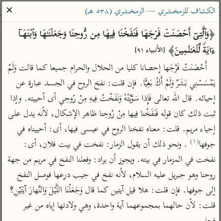
ساهم معنا في نشر القرآن والعلم الشرعي
✕
الكشاف للزمخشري — الزمخشري (٥٣٨ هـ)
الباحث القرآني
﴿وَٱلَّتِیۤ أَحۡصَنَتۡ فَرۡجَهَا فَنَفَخۡنَا فِیهَا مِن رُّوحِنَا وَجَعَلۡنَـٰهَا وَٱبۡنَهَاۤ 
ءَایَةࣰ لِّلۡعَـٰلَمِینَ﴾ 
[الأنبياء ٩١]
بحث
تفسير
علوم
مصاحف
معاجم
أَحْصَنَتْ فَرْجَها إحصانا كليا من الحلال والحرام جميعا كما قالت وَلَمْ 
يَمْسَسْنِي بَشَرٌ وَلَمْ أَكُ بَغِيًّا. فإن قلت: نفخ الروح في الجسد عبارة عن 
إحيائه. قال الله تعالى فَإِذا سَوَّيْتُهُ وَنَفَخْتُ فِيهِ مِنْ رُوحِي أى أحييته. وإذا 
Type 2 or more characters for results.
ثبت ذلك كان قوله فَنَفَخْنا فِيها مِنْ رُوحِنا ظاهر الإشكال، لأنه يدل على 
Type 1 or more
أمّهات
عامّة
معاصرة
إحياء مريم. قلت: معناه نفخنا الروح في عيسى فيها، أى: أحييناه في 
characters for results.
تفسير الطبري
فتح البيان للقنوجي
الميسر
(١)
جوفها
 . ونحو ذلك أن يقول الزمار: نفخت في بيت فلان، أى: 
تفسير ابن كثير
فتح القدير للشوكاني
المختصر في
نفخت في المزمار في بيته. ويجوز أن يراد: وفعلنا النفخ في مريم من جهة 
التفسير
تفسير القرطبي
تفسير ابن جزي
روحنا وهو جبريل عليه السلام، لأنه نفخ في جيب درعها فوصل النفخ 
تفسير السعدي
إلى جوفها. فإن قلت: هلا قيل آيتين كما قال وَجَعَلْنَا اللَّيْلَ وَالنَّهارَ آيَتَيْنِ؟ 
تفسير البغوي
أيسر التفاسير
قلت: لأن حالهما بمجموعهما آية واحدة، وهي ولادتها إياه من غير 
موسوعات
القرآن – تدبر وعمل