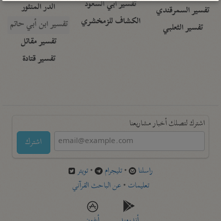
تفسير أبي السعود
الدر المنثور
تفسير السمرقندي
الكشاف للزمخشري
تفسير ابن أبي حاتم
تفسير الثعلبي
تفسير مقاتل
تفسير قتادة
اشترك لتصلك أخبار مشاريعنا
اشترك
راسلنا
•
تليجرام
•
تويتر
تعليمات
•
عن الباحث القرآني
أندرويد
أيفون