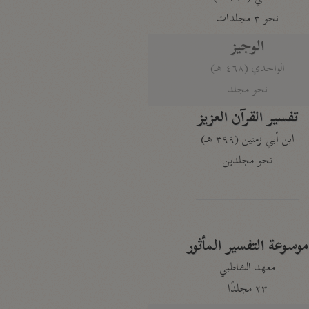
نحو ٣ مجلدات
الوجيز
الواحدي (٤٦٨ هـ)
نحو مجلد
تفسير القرآن العزيز
ابن أبي زمنين (٣٩٩ هـ)
نحو مجلدين
موسوعة التفسير المأثور
معهد الشاطبي
٢٣ مجلدًا