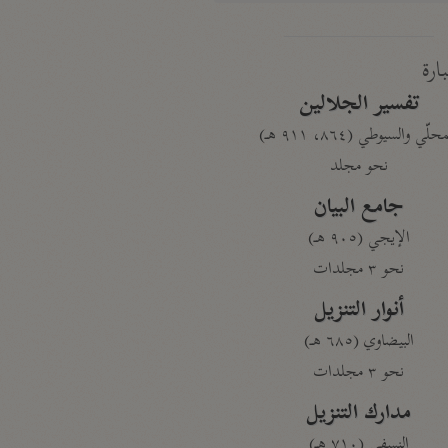
بارة
تفسير الجلالين
حلّي والسيوطي (٨٦٤، ٩١١ هـ)
نحو مجلد
جامع البيان
الإيجي (٩٠٥ هـ)
نحو ٣ مجلدات
أنوار التنزيل
البيضاوي (٦٨٥ هـ)
نحو ٣ مجلدات
مدارك التنزيل
النسفي (٧١٠ هـ)