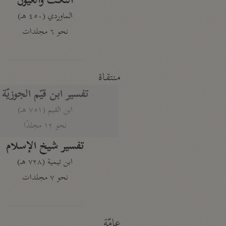
النكت والعيون
الماوردي (٤٥٠ هـ)
نحو ٦ مجلدات
منتقاة
تفسير ابن قيّم الجوزيّة
ابن القيم (٧٥١ هـ)
نحو ١٢ مجلدًا
تفسير شيخ الإسلام
ابن تيمية (٧٢٨ هـ)
نحو ٧ مجلدات
عامّة