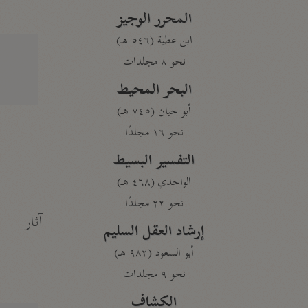
المحرر الوجيز
ابن عطية (٥٤٦ هـ)
نحو ٨ مجلدات
البحر المحيط
أبو حيان (٧٤٥ هـ)
نحو ١٦ مجلدًا
التفسير البسيط
الواحدي (٤٦٨ هـ)
نحو ٢٢ مجلدًا
آثار
إرشاد العقل السليم
أبو السعود (٩٨٢ هـ)
نحو ٩ مجلدات
الكشاف