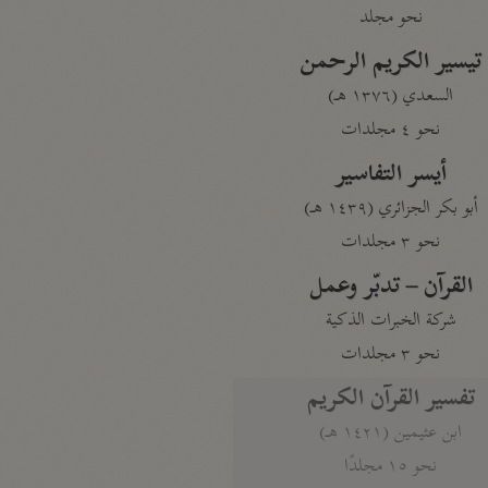
نحو مجلد
تيسير الكريم الرحمن
السعدي (١٣٧٦ هـ)
نحو ٤ مجلدات
أيسر التفاسير
أبو بكر الجزائري (١٤٣٩ هـ)
نحو ٣ مجلدات
القرآن – تدبّر وعمل
شركة الخبرات الذكية
نحو ٣ مجلدات
تفسير القرآن الكريم
ابن عثيمين (١٤٢١ هـ)
نحو ١٥ مجلدًا