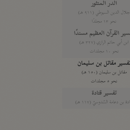
الدر المنثور
لال الدين السيوطي (٩١١ هـ)
نحو ١٣ مجلدًا
سير القرآن العظيم مسندًا
ابن أبي حاتم الرازي (٣٢٧ هـ)
نحو ١٠ مجلدات
فسير مقاتل بن سليمان
مقاتل بن سليمان (١٥٠ هـ)
نحو ٥ مجلدات
تفسير قتادة
دة بن دعامة السّدوسيّ (١١٧ هـ)