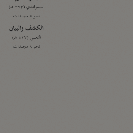
السمرقندي (٣٧٣ هـ)
نحو ٥ مجلدات
الكشف والبيان
الثعلبي (٤٢٧ هـ)
نحو ٨ مجلدات