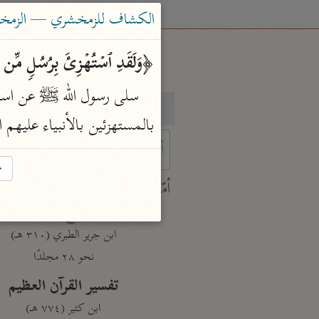
الكشاف للزمخشري — الزمخشري (٨
﴿وَلَقَدِ ٱسۡتُهۡزِئَ بِرُسُلࣲ مِّن ق
بحث
تفسير
بالمستهزئين بالأنبياء عليهم ا
→
 characters for results.
أمّهات
جامع البيان
ابن جرير الطبري (٣١٠ هـ)
نحو ٢٨ مجلدًا
تفسير القرآن العظيم
ابن كثير (٧٧٤ هـ)