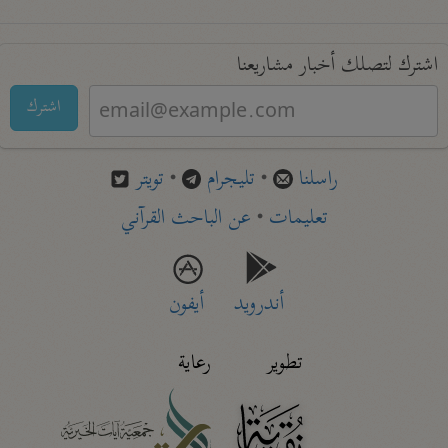
اشترك لتصلك أخبار مشاريعنا
اشترك
راسلنا
•
تليجرام
•
تويتر
تعليمات
•
عن الباحث القرآني
أندرويد
أيفون
تطوير
رعاية