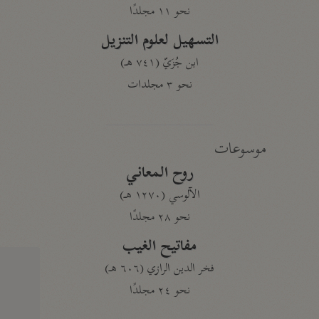
نحو ١١ مجلدًا
التسهيل لعلوم التنزيل
ابن جُزَيّ (٧٤١ هـ)
نحو ٣ مجلدات
موسوعات
روح المعاني
الآلوسي (١٢٧٠ هـ)
نحو ٢٨ مجلدًا
مفاتيح الغيب
فخر الدين الرازي (٦٠٦ هـ)
نحو ٢٤ مجلدًا