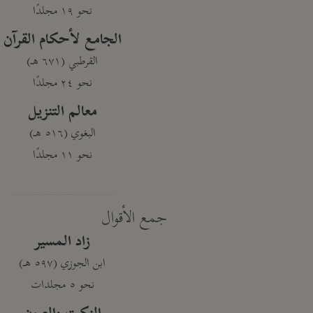
نحو ١٩ مجلدًا
الجامع لأحكام القرآن
القرطبي (٦٧١ هـ)
نحو ٢٤ مجلدًا
معالم التنزيل
البغوي (٥١٦ هـ)
نحو ١١ مجلدًا
جمع الأقوال
زاد المسير
ابن الجوزي (٥٩٧ هـ)
نحو ٥ مجلدات