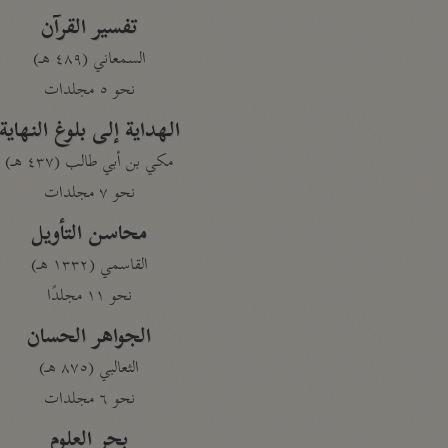
تفسير القرآن
السمعاني (٤٨٩ هـ)
نحو ٥ مجلدات
الهداية إلى بلوغ النهاية
مكي بن أبي طالب (٤٣٧ هـ)
نحو ٧ مجلدات
محاسن التأويل
القاسمي (١٣٣٢ هـ)
نحو ١١ مجلدًا
الجواهر الحسان
الثعالبي (٨٧٥ هـ)
نحو ٦ مجلدات
بحر العلوم