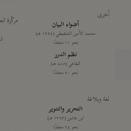
أخرى
مركَّزة الع
أضواء البيان
محمد الأمين الشنقيطي (١٣٩٤ هـ)
الم
نحو ١١ مجلدًا
نظم الدرر
البقاعي (٨٨٥ هـ)
نحو ٢٠ مجلدًا
لغة وبلاغة
التحرير والتنوير
ابن عاشور (١٣٩٣ هـ)
نحو ٢٤ مجلدًا