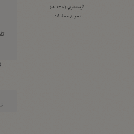
الزمخشري (٥٣٨ هـ)
ج
نحو ٨ مجلدات
تف
ت
قتا