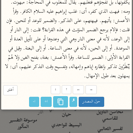
تفسير الآلوسي
يكفونها، بل تفجؤهم فتغلبهم. يقال للمغلوب في المحاجة: مبهوت. 
جمع الأقوال
تفسير ابن عثيمين
ومنه: فبهت الذي كفر، أى: غلب إبراهيم عليه السلام الكافر. وقرأ 
تفسير ابن الجوزي
تفسير الرازي
الأعمش: يأتيهم. فيبهتهم، على التذكير. والضمير للوعد أو للحين. فإن 
تفسير الماوردي
قلت: فإلام يرجع الضمير المؤنث في هذه القراءة؟ قلت: إلى النار أو 
مركَّزة العبارة
أخرى
إلى الوعد، لأنه في معنى النار وهي التي وعدوها أو على تأويل العدة أو 
تفسير الجلالين
أضواء البيان
منتقاة
الموعدة. أو إلى الحين، لأنه في معنى الساعة. أو إلى البغتة. وقيل في 
جامع البيان للإيجي
تفسير ابن القيم
نظم الدرر للبقاعي
القراءة الأولى: الضمير للساعة. وقرأ الأعمش: بغتة، بفتح الغين وَلا هُمْ 
تفسير البيضاوي
تفسير ابن تيمية
يُنْظَرُونَ تذكير بإنظاره إياهم وإمهاله، وتفسيح وقت التذكر عليهم، أى: لا 
تفسير النسفي
لغة وبلاغة
يمهلون بعد طول الإمهال.
الوجيز للواحدي
التحرير والتنوير
عامّة
→
←
↑
↓
أغلق
تفسير ابن أبي زمنين
تفسير السمعاني
المحرر الوجيز لابن
عطية
تفسير مكّي
حول المصدر
ا+
ا-
البحر المحيط لأبي
آثار
محاسن التأويل
حيان
للقاسمي
موسوعة التفسير
البسيط للواحدي
المأثور
تفسير الثعالبي