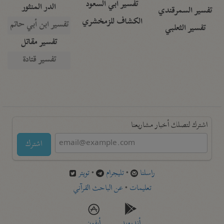
تفسير أبي السعود
الدر المنثور
تفسير السمرقندي
الكشاف للزمخشري
تفسير ابن أبي حاتم
تفسير الثعلبي
تفسير مقاتل
تفسير قتادة
اشترك لتصلك أخبار مشاريعنا
اشترك
راسلنا
•
تليجرام
•
تويتر
تعليمات
•
عن الباحث القرآني
أندرويد
أيفون