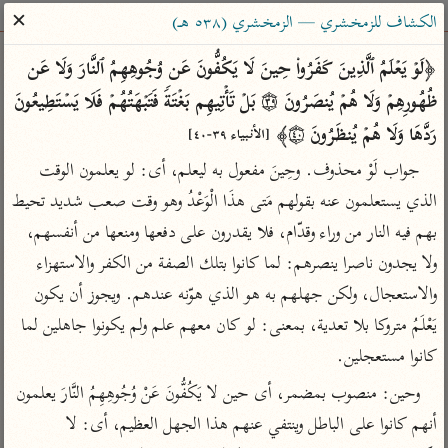
ساهم معنا في نشر القرآن والعلم الشرعي
✕
الكشاف للزمخشري — الزمخشري (٥٣٨ هـ)
الباحث القرآني
﴿لَوۡ یَعۡلَمُ ٱلَّذِینَ كَفَرُوا۟ حِینَ لَا یَكُفُّونَ عَن وُجُوهِهِمُ ٱلنَّارَ وَلَا عَن 
ظُهُورِهِمۡ وَلَا هُمۡ یُنصَرُونَ ۝٣٩ بَلۡ تَأۡتِیهِم بَغۡتَةࣰ فَتَبۡهَتُهُمۡ فَلَا یَسۡتَطِیعُونَ 
بحث
تفسير
علوم
مصاحف
معاجم
رَدَّهَا وَلَا هُمۡ یُنظَرُونَ ۝٤٠﴾ 
[الأنبياء ٣٩-٤٠]
جواب لَوْ محذوف. وحِينَ مفعول به ليعلم، أى: لو يعلمون الوقت 
الذي يستعلمون عنه بقولهم مَتى هذَا الْوَعْدُ وهو وقت صعب شديد تحيط 
Type 2 or more characters for results.
بهم فيه النار من وراء وقدّام، فلا يقدرون على دفعها ومنعها من أنفسهم، 
Type 1 or more
أمّهات
عامّة
معاصرة
ولا يجدون ناصرا ينصرهم: لما كانوا بتلك الصفة من الكفر والاستهزاء 
characters for results.
تفسير الطبري
فتح البيان للقنوجي
الميسر
والاستعجال، ولكن جهلهم به هو الذي هوّنه عندهم. ويجوز أن يكون 
تفسير ابن كثير
فتح القدير للشوكاني
المختصر في
يَعْلَمُ متروكا بلا تعدية، بمعنى: لو كان معهم علم ولم يكونوا جاهلين لما 
التفسير
تفسير القرطبي
تفسير ابن جزي
كانوا مستعجلين.
تفسير السعدي
تفسير البغوي
وحين: منصوب بمضمر، أى حين لا يَكُفُّونَ عَنْ وُجُوهِهِمُ النَّارَ يعلمون 
أيسر التفاسير
موسوعات
أنهم كانوا على الباطل وينتفي عنهم هذا الجهل العظيم، أى: لا 
القرآن – تدبر وعمل