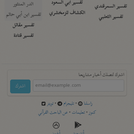
تفسير أبي السعود
الدر المنثور
تفسير السمرقندي
الكشاف للزمخشري
تفسير ابن أبي حاتم
تفسير الثعلبي
تفسير مقاتل
تفسير قتادة
اشترك لتصلك أخبار مشاريعنا
اشترك
راسلنا
•
تليجرام
•
تويتر
كنوز
•
تعليمات
•
عن الباحث القرآني
أندرويد
أيفون