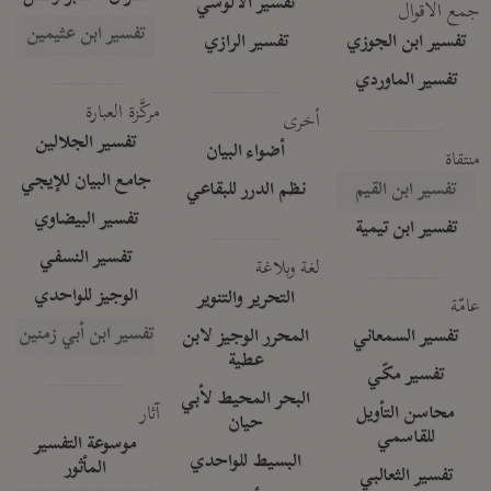
تفسير الآلوسي
جمع الأقوال
تفسير ابن عثيمين
تفسير ابن الجوزي
تفسير الرازي
تفسير الماوردي
مركَّزة العبارة
أخرى
تفسير الجلالين
أضواء البيان
منتقاة
جامع البيان للإيجي
تفسير ابن القيم
نظم الدرر للبقاعي
تفسير البيضاوي
تفسير ابن تيمية
تفسير النسفي
لغة وبلاغة
الوجيز للواحدي
التحرير والتنوير
عامّة
تفسير ابن أبي زمنين
تفسير السمعاني
المحرر الوجيز لابن
عطية
تفسير مكّي
البحر المحيط لأبي
آثار
محاسن التأويل
حيان
للقاسمي
موسوعة التفسير
البسيط للواحدي
المأثور
تفسير الثعالبي