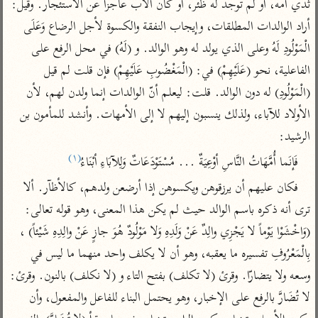
ثدي أمه، أو لم توجد له ظئر، أو كان الأب عاجزاً عن الاستئجار. وقيل: 
تفسير أبي السعود
الدر المنثور
تفسير السمرقندي
أراد الوالدات المطلقات، وإيجاب النفقة والكسوة لأجل الرضاع وَعَلَى 
الكشاف للزمخشري
تفسير ابن أبي حاتم
تفسير الثعلبي
الْمَوْلُودِ لَهُ وعلى الذي يولد له وهو الوالد. و (لَهُ) في محل الرفع على 
تفسير مقاتل
الفاعلية، نحو (عَلَيْهِمْ) في: (الْمَغْضُوبِ عَلَيْهِمْ) فإن قلت لم قيل 
تفسير قتادة
(الْمَوْلُودِ) له دون الوالد. قلت: ليعلم أنّ الوالدات إنما ولدن لهم، لأن 
الأولاد للآباء، ولذلك ينسبون إليهم لا إلى الأمهات. وأنشد للمأمون بن 
الرشيد:
(١)
فَإنَما أُمَّهَاتُ النَّاسِ أوْعِيَةٌ ... مُسْتَوْدَعَاتٌ وَلِلآبَاءِ أبْنَاءُ
اشترك لتصلك أخبار مشاريعنا
فكان عليهم أن يرزقوهن ويكسوهن إذا أرضعن ولدهم، كالأظآر. ألا 
اشترك
ترى أنه ذكره باسم الوالد حيث لم يكن هذا المعنى، وهو قوله تعالى: 
(وَاخْشَوْا يَوْماً لا يَجْزِي والِدٌ عَنْ وَلَدِهِ وَلا مَوْلُودٌ هُوَ جازٍ عَنْ والِدِهِ شَيْئاً) ، 
راسلنا
•
تليجرام
•
تويتر
بِالْمَعْرُوفِ تفسيره ما يعقبه، وهو أن لا يكلف واحد منهما ما ليس في 
تعليمات
•
عن الباحث القرآني
وسعه ولا يتضارّا. وقرئ (لا تكلف) بفتح التاء و (لا نكلف) بالنون. وقرئ: 
لا تُضَارَّ بالرفع على الإخبار، وهو يحتمل البناء للفاعل والمفعول، وأن 
أندرويد
أيفون