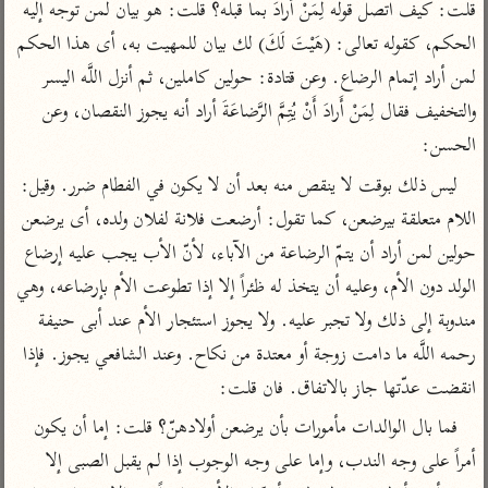
تفسير الآلوسي
قلت: كيف اتصل قوله لِمَنْ أَرادَ بما قبله؟ قلت: هو بيان لمن توجه إليه 
جمع الأقوال
تفسير ابن عثيمين
تفسير ابن الجوزي
تفسير الرازي
الحكم، كقوله تعالى: (هَيْتَ لَكَ) لك بيان للمهيت به، أى هذا الحكم 
لمن أراد إتمام الرضاع. وعن قتادة: حولين كاملين، ثم أنزل اللَّه اليسر 
تفسير الماوردي
مركَّزة العبارة
والتخفيف فقال لِمَنْ أَرادَ أَنْ يُتِمَّ الرَّضاعَةَ أراد أنه يجوز النقصان، وعن 
أخرى
تفسير الجلالين
الحسن:
أضواء البيان
منتقاة
جامع البيان للإيجي
ليس ذلك بوقت لا ينقص منه بعد أن لا يكون في الفطام ضرر. وقيل: 
تفسير ابن القيم
نظم الدرر للبقاعي
اللام متعلقة بيرضعن، كما تقول: أرضعت فلانة لفلان ولده، أى يرضعن 
تفسير البيضاوي
تفسير ابن تيمية
حولين لمن أراد أن يتمّ الرضاعة من الآباء، لأنّ الأب يجب عليه إرضاع 
تفسير النسفي
لغة وبلاغة
الولد دون الأم، وعليه أن يتخذ له ظئراً إلا إذا تطوعت الأم بإرضاعه، وهي 
الوجيز للواحدي
التحرير والتنوير
عامّة
مندوبة إلى ذلك ولا تجبر عليه. ولا يجوز استئجار الأم عند أبى حنيفة 
تفسير ابن أبي زمنين
تفسير السمعاني
المحرر الوجيز لابن
رحمه اللَّه ما دامت زوجة أو معتدة من نكاح. وعند الشافعي يجوز. فإذا 
عطية
تفسير مكّي
انقضت عدّتها جاز بالاتفاق. فان قلت:
البحر المحيط لأبي
آثار
محاسن التأويل
حيان
فما بال الوالدات مأمورات بأن يرضعن أولادهنّ؟ قلت: إما أن يكون 
للقاسمي
موسوعة التفسير
البسيط للواحدي
أمراً على وجه الندب، وإما على وجه الوجوب إذا لم يقبل الصبى إلا 
المأثور
تفسير الثعالبي