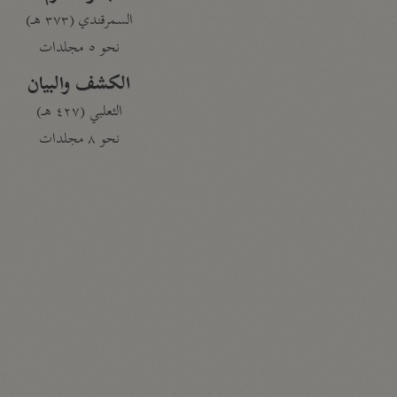
السمرقندي (٣٧٣ هـ)
نحو ٥ مجلدات
الكشف والبيان
الثعلبي (٤٢٧ هـ)
نحو ٨ مجلدات