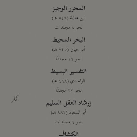
المحرر الوجيز
ابن عطية (٥٤٦ هـ)
نحو ٨ مجلدات
البحر المحيط
أبو حيان (٧٤٥ هـ)
نحو ١٦ مجلدًا
التفسير البسيط
الواحدي (٤٦٨ هـ)
نحو ٢٢ مجلدًا
آثار
إرشاد العقل السليم
أبو السعود (٩٨٢ هـ)
نحو ٩ مجلدات
الكشاف