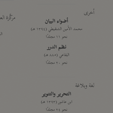
أخرى
مركَّزة الع
أضواء البيان
محمد الأمين الشنقيطي (١٣٩٤ هـ)
الم
نحو ١١ مجلدًا
نظم الدرر
البقاعي (٨٨٥ هـ)
نحو ٢٠ مجلدًا
لغة وبلاغة
التحرير والتنوير
ابن عاشور (١٣٩٣ هـ)
نحو ٢٤ مجلدًا