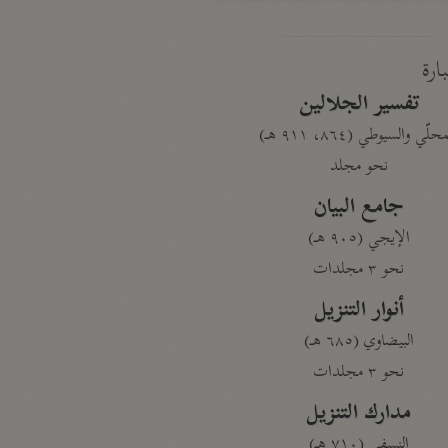
بارة
تفسير الجلالين
حلّي والسيوطي (٨٦٤، ٩١١ هـ)
نحو مجلد
جامع البيان
الإيجي (٩٠٥ هـ)
نحو ٣ مجلدات
أنوار التنزيل
البيضاوي (٦٨٥ هـ)
نحو ٣ مجلدات
مدارك التنزيل
النسفي (٧١٠ هـ)