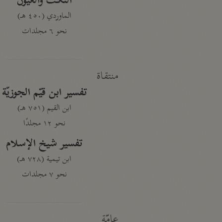
النكت والعيون
الماوردي (٤٥٠ هـ)
نحو ٦ مجلدات
منتقاة
تفسير ابن قيّم الجوزيّة
ابن القيم (٧٥١ هـ)
نحو ١٢ مجلدًا
تفسير شيخ الإسلام
ابن تيمية (٧٢٨ هـ)
نحو ٧ مجلدات
عامّة