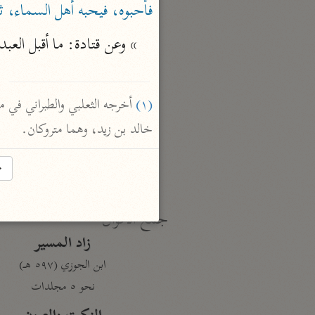
فأحبوه، فيحبه أهل السماء، 
نحو ١٩ مجلدًا
الجامع لأحكام القرآن
» وعن قتادة: ما أقبل العبد إ

القرطبي (٦٧١ هـ)
نحو ٢٤ مجلدًا
(١)
معالم التنزيل
خالد بن زيد، وهما متروكان.
البغوي (٥١٦ هـ)
نحو ١١ مجلدًا
→
جمع الأقوال
زاد المسير
ابن الجوزي (٥٩٧ هـ)
نحو ٥ مجلدات