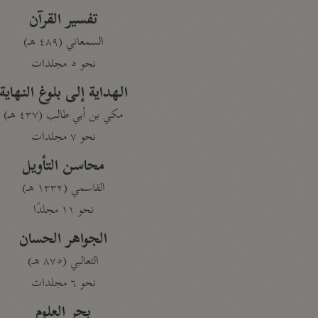
تفسير القرآن
السمعاني (٤٨٩ هـ)
نحو ٥ مجلدات
الهداية إلى بلوغ النهاية
مكي بن أبي طالب (٤٣٧ هـ)
نحو ٧ مجلدات
محاسن التأويل
القاسمي (١٣٣٢ هـ)
نحو ١١ مجلدًا
الجواهر الحسان
الثعالبي (٨٧٥ هـ)
نحو ٦ مجلدات
بحر العلوم