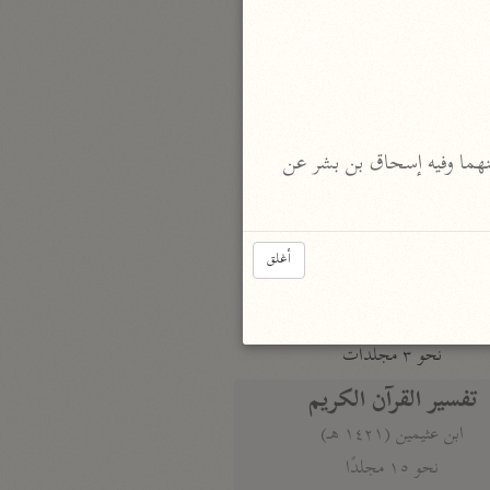
نحو مجلد
تيسير الكريم الرحمن
السعدي (١٣٧٦ هـ)
نحو ٤ مجلدات
 أخرجه الثعلبي والطبراني في مسند حمزة الزيات، وابن مردويه من حديث البراء بن عازب رضى الله عنهما وفيه إسحاق بن بشر عن 
أيسر التفاسير
أبو بكر الجزائري (١٤٣٩ هـ)
نحو ٣ مجلدات
أغلق
القرآن – تدبّر وعمل
شركة الخبرات الذكية
نحو ٣ مجلدات
تفسير القرآن الكريم
ابن عثيمين (١٤٢١ هـ)
نحو ١٥ مجلدًا