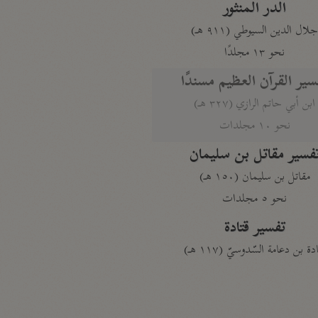
الدر المنثور
لال الدين السيوطي (٩١١ هـ)
نحو ١٣ مجلدًا
سير القرآن العظيم مسندًا
ابن أبي حاتم الرازي (٣٢٧ هـ)
نحو ١٠ مجلدات
فسير مقاتل بن سليمان
مقاتل بن سليمان (١٥٠ هـ)
نحو ٥ مجلدات
تفسير قتادة
دة بن دعامة السّدوسيّ (١١٧ هـ)