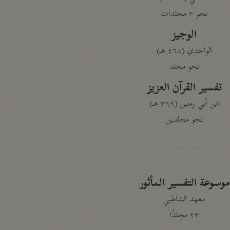
نحو ٣ مجلدات
الوجيز
الواحدي (٤٦٨ هـ)
نحو مجلد
تفسير القرآن العزيز
ابن أبي زمنين (٣٩٩ هـ)
نحو مجلدين
موسوعة التفسير المأثور
معهد الشاطبي
٢٣ مجلدًا