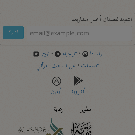
اشترك لتصلك أخبار مشاريعنا
اشترك
راسلنا
•
تليجرام
•
تويتر
تعليمات
•
عن الباحث القرآني
أندرويد
أيفون
تطوير
رعاية