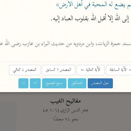
ثم يضع له المحبة في أهل الأرض»
نحو ١١ مجلدًا
التسهيل لعلوم التنزيل
لى الله إلا أقبل الله بقلوب العباد إليه.
ابن جُزَيّ (٧٤١ هـ)
نحو ٣ مجلدات
موسوعات
روح المعاني
الآية السابقة
الآية التالية
←
المصدر
↑
السابق
المصدر
↓
التالي
الآلوسي (١٢٧٠ هـ)
حول المصدر
التشكيل
نسخ الجميع
ا+
ا-
نحو ٢٨ مجلدًا
مفاتيح الغيب
فخر الدين الرازي (٦٠٦ هـ)
نحو ٢٤ مجلدًا