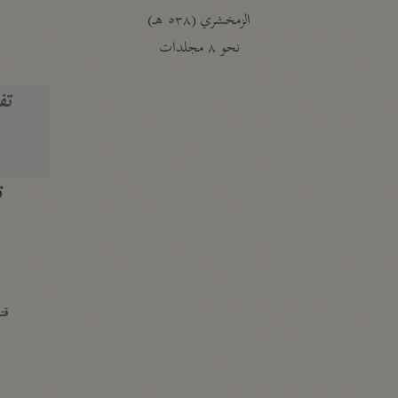
الزمخشري (٥٣٨ هـ)
ج
نحو ٨ مجلدات
تف
ت
قتا