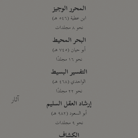
المحرر الوجيز
ابن عطية (٥٤٦ هـ)
نحو ٨ مجلدات
البحر المحيط
أبو حيان (٧٤٥ هـ)
نحو ١٦ مجلدًا
التفسير البسيط
الواحدي (٤٦٨ هـ)
نحو ٢٢ مجلدًا
آثار
إرشاد العقل السليم
أبو السعود (٩٨٢ هـ)
نحو ٩ مجلدات
الكشاف