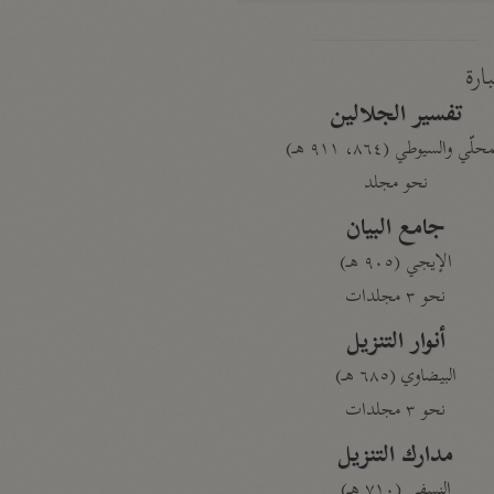
بارة
تفسير الجلالين
حلّي والسيوطي (٨٦٤، ٩١١ هـ)
نحو مجلد
جامع البيان
الإيجي (٩٠٥ هـ)
نحو ٣ مجلدات
أنوار التنزيل
البيضاوي (٦٨٥ هـ)
نحو ٣ مجلدات
مدارك التنزيل
النسفي (٧١٠ هـ)