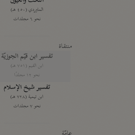
النكت والعيون
الماوردي (٤٥٠ هـ)
نحو ٦ مجلدات
منتقاة
تفسير ابن قيّم الجوزيّة
ابن القيم (٧٥١ هـ)
نحو ١٢ مجلدًا
تفسير شيخ الإسلام
ابن تيمية (٧٢٨ هـ)
نحو ٧ مجلدات
عامّة