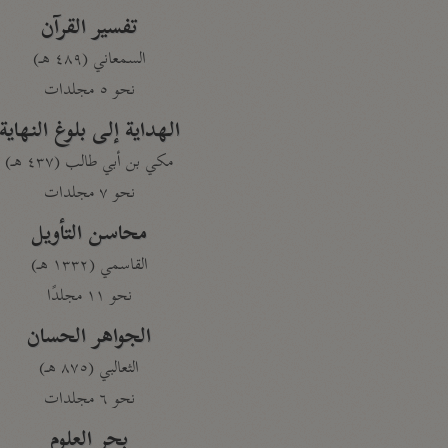
تفسير القرآن
السمعاني (٤٨٩ هـ)
نحو ٥ مجلدات
الهداية إلى بلوغ النهاية
مكي بن أبي طالب (٤٣٧ هـ)
نحو ٧ مجلدات
محاسن التأويل
القاسمي (١٣٣٢ هـ)
نحو ١١ مجلدًا
الجواهر الحسان
الثعالبي (٨٧٥ هـ)
نحو ٦ مجلدات
بحر العلوم