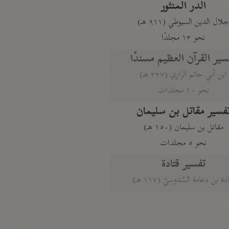
الدر المنثور
لال الدين السيوطي (٩١١ هـ)
نحو ١٣ مجلدًا
سير القرآن العظيم مسندًا
ابن أبي حاتم الرازي (٣٢٧ هـ)
نحو ١٠ مجلدات
فسير مقاتل بن سليمان
مقاتل بن سليمان (١٥٠ هـ)
نحو ٥ مجلدات
تفسير قتادة
دة بن دعامة السّدوسيّ (١١٧ هـ)