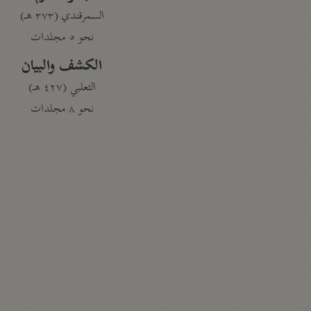
السمرقندي (٣٧٣ هـ)
نحو ٥ مجلدات
الكشف والبيان
الثعلبي (٤٢٧ هـ)
نحو ٨ مجلدات