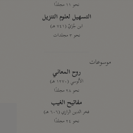
نحو ١١ مجلدًا
التسهيل لعلوم التنزيل
ابن جُزَيّ (٧٤١ هـ)
نحو ٣ مجلدات
موسوعات
روح المعاني
الآلوسي (١٢٧٠ هـ)
نحو ٢٨ مجلدًا
مفاتيح الغيب
فخر الدين الرازي (٦٠٦ هـ)
نحو ٢٤ مجلدًا