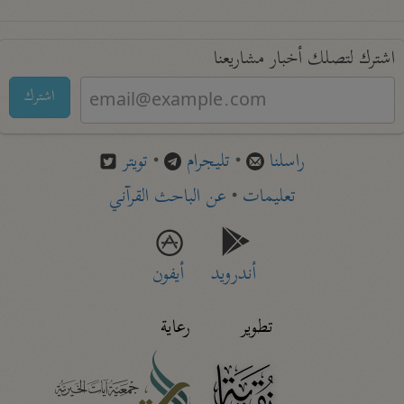
اشترك لتصلك أخبار مشاريعنا
اشترك
راسلنا
•
تليجرام
•
تويتر
تعليمات
•
عن الباحث القرآني
أندرويد
أيفون
تطوير
رعاية