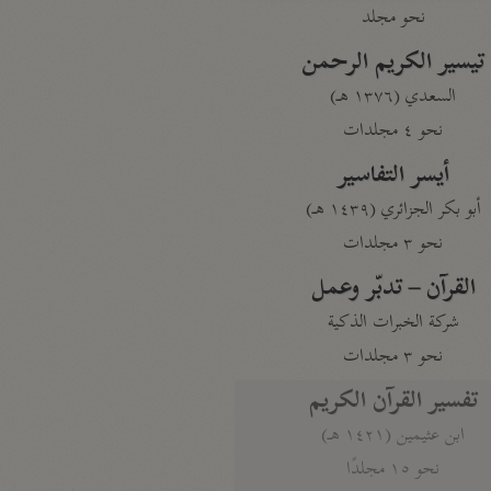
نحو مجلد
تيسير الكريم الرحمن
السعدي (١٣٧٦ هـ)
نحو ٤ مجلدات
أيسر التفاسير
أبو بكر الجزائري (١٤٣٩ هـ)
نحو ٣ مجلدات
القرآن – تدبّر وعمل
شركة الخبرات الذكية
نحو ٣ مجلدات
تفسير القرآن الكريم
ابن عثيمين (١٤٢١ هـ)
نحو ١٥ مجلدًا