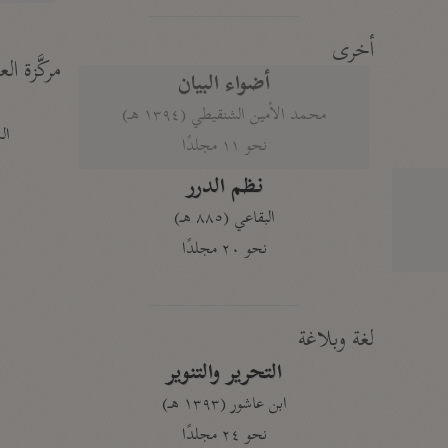
أخرى
مركَّزة الع
أضواء البيان
محمد الأمين الشنقيطي (١٣٩٤ هـ)
الم
نحو ١١ مجلدًا
نظم الدرر
البقاعي (٨٨٥ هـ)
نحو ٢٠ مجلدًا
لغة وبلاغة
التحرير والتنوير
ابن عاشور (١٣٩٣ هـ)
نحو ٢٤ مجلدًا