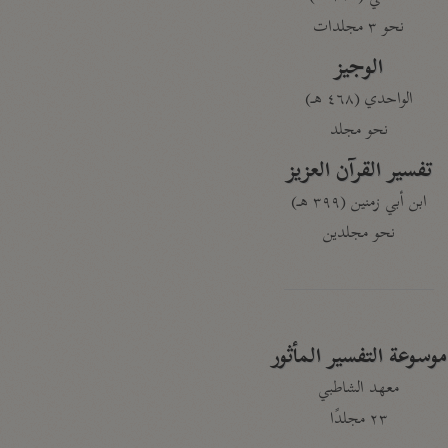
نحو ٣ مجلدات
الوجيز
الواحدي (٤٦٨ هـ)
نحو مجلد
تفسير القرآن العزيز
ابن أبي زمنين (٣٩٩ هـ)
نحو مجلدين
موسوعة التفسير المأثور
معهد الشاطبي
٢٣ مجلدًا