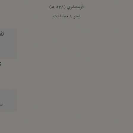
الزمخشري (٥٣٨ هـ)
ج
نحو ٨ مجلدات
تف
ت
قتا