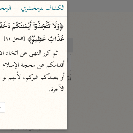
الكشاف للزمخشري — الزمخشري (٨
عَذَابٌ عَظِیمࣱ﴾ 
[النحل ٩٤]
بحث
تفسير
 characters for results.
أمّهات
جامع البيان
الآخرة.
ابن جرير الطبري (٣١٠ هـ)
نحو ٢٨ مجلدًا
→
تفسير القرآن العظيم
ابن كثير (٧٧٤ هـ)