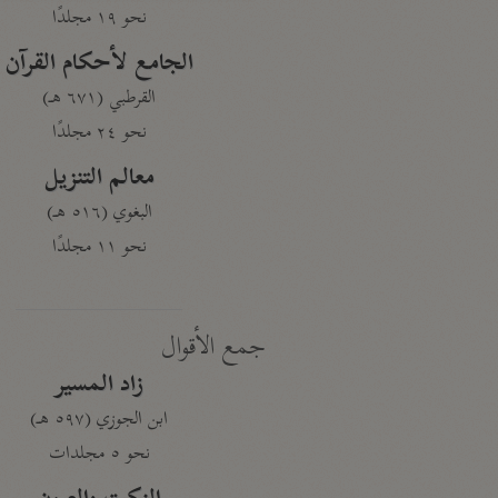
نحو ١٩ مجلدًا
الجامع لأحكام القرآن
القرطبي (٦٧١ هـ)
نحو ٢٤ مجلدًا
معالم التنزيل
البغوي (٥١٦ هـ)
نحو ١١ مجلدًا
جمع الأقوال
زاد المسير
ابن الجوزي (٥٩٧ هـ)
نحو ٥ مجلدات