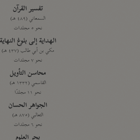
تفسير القرآن
السمعاني (٤٨٩ هـ)
نحو ٥ مجلدات
الهداية إلى بلوغ النهاية
مكي بن أبي طالب (٤٣٧ هـ)
نحو ٧ مجلدات
محاسن التأويل
القاسمي (١٣٣٢ هـ)
نحو ١١ مجلدًا
الجواهر الحسان
الثعالبي (٨٧٥ هـ)
نحو ٦ مجلدات
بحر العلوم