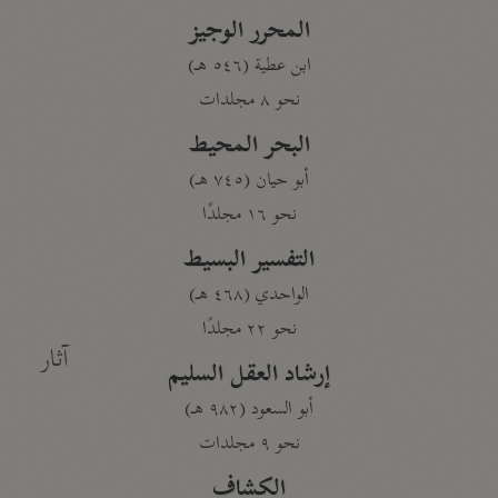
المحرر الوجيز
ابن عطية (٥٤٦ هـ)
نحو ٨ مجلدات
البحر المحيط
أبو حيان (٧٤٥ هـ)
نحو ١٦ مجلدًا
التفسير البسيط
الواحدي (٤٦٨ هـ)
نحو ٢٢ مجلدًا
آثار
إرشاد العقل السليم
أبو السعود (٩٨٢ هـ)
نحو ٩ مجلدات
الكشاف