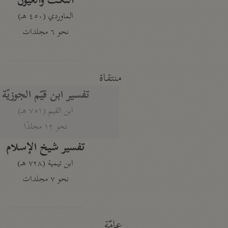
النكت والعيون
الماوردي (٤٥٠ هـ)
نحو ٦ مجلدات
منتقاة
تفسير ابن قيّم الجوزيّة
ابن القيم (٧٥١ هـ)
نحو ١٢ مجلدًا
تفسير شيخ الإسلام
ابن تيمية (٧٢٨ هـ)
نحو ٧ مجلدات
عامّة