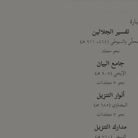
بارة
تفسير الجلالين
حلّي والسيوطي (٨٦٤، ٩١١ هـ)
نحو مجلد
جامع البيان
الإيجي (٩٠٥ هـ)
نحو ٣ مجلدات
أنوار التنزيل
البيضاوي (٦٨٥ هـ)
نحو ٣ مجلدات
مدارك التنزيل
النسفي (٧١٠ هـ)