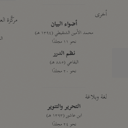
أخرى
مركَّزة الع
أضواء البيان
محمد الأمين الشنقيطي (١٣٩٤ هـ)
الم
نحو ١١ مجلدًا
نظم الدرر
البقاعي (٨٨٥ هـ)
نحو ٢٠ مجلدًا
لغة وبلاغة
التحرير والتنوير
ابن عاشور (١٣٩٣ هـ)
نحو ٢٤ مجلدًا