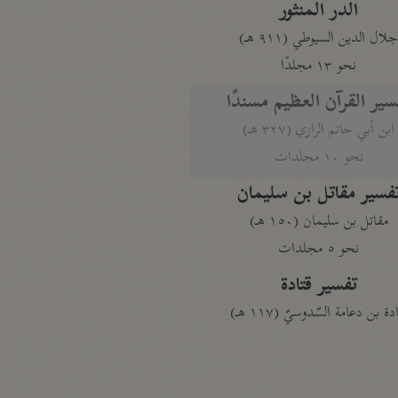
الدر المنثور
لال الدين السيوطي (٩١١ هـ)
نحو ١٣ مجلدًا
سير القرآن العظيم مسندًا
ابن أبي حاتم الرازي (٣٢٧ هـ)
نحو ١٠ مجلدات
فسير مقاتل بن سليمان
مقاتل بن سليمان (١٥٠ هـ)
نحو ٥ مجلدات
تفسير قتادة
دة بن دعامة السّدوسيّ (١١٧ هـ)