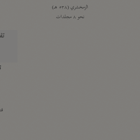
الزمخشري (٥٣٨ هـ)
ج
نحو ٨ مجلدات
تف
ت
قتا