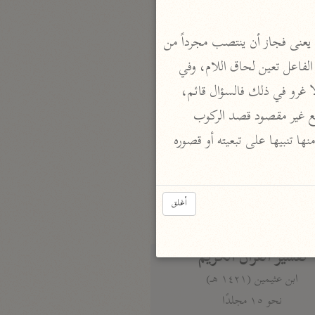
نحو مجلد
تيسير الكريم الرحمن
 ؟ قال أحمد: يعنى فجاز أن ينتصب مجرداً من 
السعدي (١٣٧٦ هـ)
لام التعليل لأنه فعل فاعل الفعل الأول، ويعينه اقتران الركوب باللام لأنه فعل المخاطبين، ومتى لم يتحد الفاعل تعين لحاق اللام، وفي 
نحو ٤ مجلدات
هذا الجواب نظر، فان لقائل أن يقول: كان من الممكن مجيئهما معا باللام فيأتيان على سنن واحد. ولا غرو في ذلك فالسؤال قائم، 
أيسر التفاسير
والجواب العتيد عنه: أن المقصود المعتبر الأصلى في هذه الأصناف هو الركوب. وأما التزين بها فأمر تابع غير مقصود قصد الركوب 
أبو بكر الجزائري (١٤٣٩ هـ)
«فاقترن المقصود المهم باللام المفيدة التعليل، تنبيها على أنه أهم الغرضين وأقوى السببين وتجرد التزين منها تنبيها على تبعيته أو قصوره 
نحو ٣ مجلدات
القرآن – تدبّر وعمل
أغلق
شركة الخبرات الذكية
نحو ٣ مجلدات
تفسير القرآن الكريم
ابن عثيمين (١٤٢١ هـ)
نحو ١٥ مجلدًا