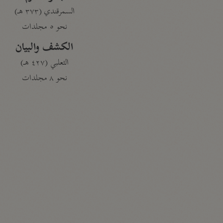
السمرقندي (٣٧٣ هـ)
نحو ٥ مجلدات
الكشف والبيان
الثعلبي (٤٢٧ هـ)
نحو ٨ مجلدات