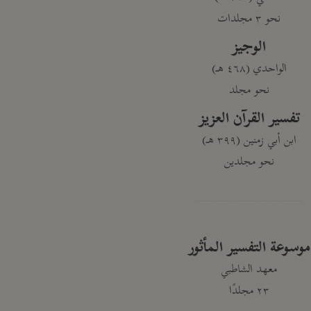
نحو ٣ مجلدات
الوجيز
الواحدي (٤٦٨ هـ)
نحو مجلد
تفسير القرآن العزيز
ابن أبي زمنين (٣٩٩ هـ)
نحو مجلدين
موسوعة التفسير المأثور
معهد الشاطبي
٢٣ مجلدًا