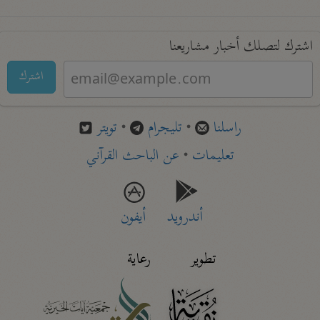
اشترك لتصلك أخبار مشاريعنا
اشترك
راسلنا
•
تليجرام
•
تويتر
تعليمات
•
عن الباحث القرآني
أندرويد
أيفون
تطوير
رعاية