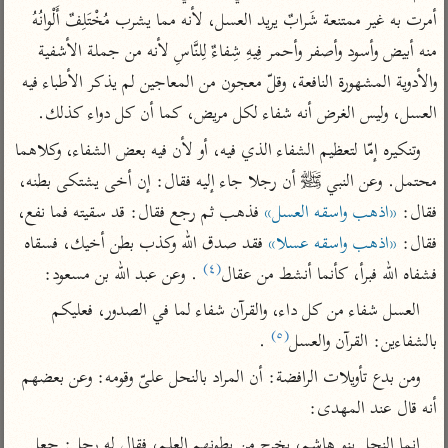
تفسير أبي السعود
الدر المنثور
أمرت به غير ممتنعة شَرابٌ يريد العسل، لأنه مما يشرب مُخْتَلِفٌ أَلْوانُهُ 
تفسير السمرقندي
الكشاف للزمخشري
تفسير ابن أبي حاتم
منه أبيض وأسود وأصفر وأحمر فِيهِ شِفاءٌ لِلنَّاسِ لأنه من جملة الأشفية 
تفسير الثعلبي
والأدوية المشهورة النافعة، وقلّ معجون من المعاجين لم يذكر الأطباء فيه 
تفسير مقاتل
العسل، وليس الغرض أنه شفاء لكل مريض، كما أن كل دواء كذلك.
تفسير قتادة
وتنكيره إمّا لتعظيم الشفاء الذي فيه، أو لأن فيه بعض الشفاء، وكلاهما 
محتمل. وعن النبي ﷺ أن رجلا جاء إليه فقال: إن أخى يشتكى بطنه، 
فقال: 
«اذهب واسقه العسل»
 فذهب ثم رجع فقال: قد سقيته فما نفع، 
فقال: 
«اذهب واسقه عسلا»
 فقد صدق الله وكذب بطن أخيك، فسقاه 
اشترك لتصلك أخبار مشاريعنا
(٤)
فشفاه الله فبرأ، كأنما أنشط من عقال
 . وعن عبد الله بن مسعود:
اشترك
العسل شفاء من كل داء، والقرآن شفاء لما في الصدور، فعليكم 
(٥)
بالشفاءين: القرآن والعسل
 .
راسلنا
•
تليجرام
•
تويتر
ومن بدع تأويلات الرافضة: أن المراد بالنحل علىّ وقومه: وعن بعضهم 
تعليمات
•
عن الباحث القرآني
أنه قال عند المهدى:
إنما النحل بنو هاشم، يخرج من بطونهم العلم، فقال له رجل: جعل 
أندرويد
أيفون