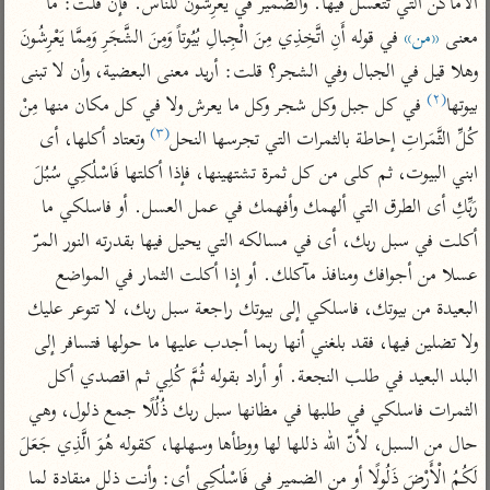
الأماكن التي تتعسل فيها. والضمير في يَعْرِشُونَ للناس. فإن قلت: ما 
تفسير الآلوسي
جمع الأقوال
تفسير ابن عثيمين
معنى 
«من»
 في قوله أَنِ اتَّخِذِي مِنَ الْجِبالِ بُيُوتاً وَمِنَ الشَّجَرِ وَمِمَّا يَعْرِشُونَ 
تفسير ابن الجوزي
تفسير الرازي
وهلا قيل في الجبال وفي الشجر؟ قلت: أريد معنى البعضية، وأن لا تبنى 
تفسير الماوردي
(٢)
بيوتها
 في كل جبل وكل شجر وكل ما يعرش ولا في كل مكان منها مِنْ 
مركَّزة العبارة
أخرى
(٣)
كُلِّ الثَّمَراتِ إحاطة بالثمرات التي تجرسها النحل
 وتعتاد أكلها، أى 
تفسير الجلالين
أضواء البيان
منتقاة
ابني البيوت، ثم كلى من كل ثمرة تشتهينها، فإذا أكلتها فَاسْلُكِي سُبُلَ 
جامع البيان للإيجي
تفسير ابن القيم
نظم الدرر للبقاعي
رَبِّكِ أى الطرق التي ألهمك وأفهمك في عمل العسل. أو فاسلكي ما 
تفسير البيضاوي
تفسير ابن تيمية
أكلت في سبل ربك، أى في مسالكه التي يحيل فيها بقدرته النور المرّ 
تفسير النسفي
لغة وبلاغة
عسلا من أجوافك ومنافذ مآكلك. أو إذا أكلت الثمار في المواضع 
الوجيز للواحدي
التحرير والتنوير
عامّة
البعيدة من بيوتك، فاسلكي إلى بيوتك راجعة سبل ربك، لا تتوعر عليك 
تفسير ابن أبي زمنين
تفسير السمعاني
المحرر الوجيز لابن
ولا تضلين فيها، فقد بلغني أنها ربما أجدب عليها ما حولها فتسافر إلى 
عطية
تفسير مكّي
البلد البعيد في طلب النجعة. أو أراد بقوله ثُمَّ كُلِي ثم اقصدي أكل 
البحر المحيط لأبي
الثمرات فاسلكي في طلبها في مظانها سبل ربك ذُلُلًا جمع ذلول، وهي 
آثار
محاسن التأويل
حيان
للقاسمي
موسوعة التفسير
حال من السبل، لأنّ الله ذللها لها ووطأها وسهلها، كقوله هُوَ الَّذِي جَعَلَ 
البسيط للواحدي
المأثور
تفسير الثعالبي
لَكُمُ الْأَرْضَ ذَلُولًا أو من الضمير في فَاسْلُكِي أى: وأنت ذلل منقادة لما 