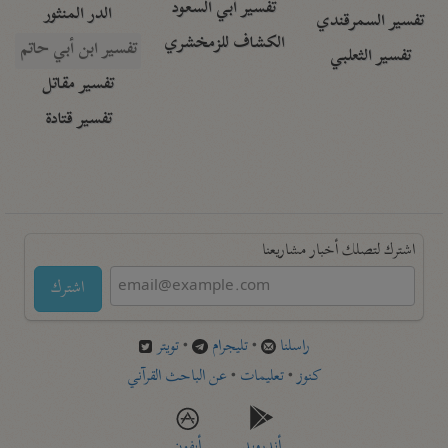
تفسير أبي السعود
الدر المنثور
تفسير السمرقندي
الكشاف للزمخشري
تفسير ابن أبي حاتم
تفسير الثعلبي
تفسير مقاتل
تفسير قتادة
اشترك لتصلك أخبار مشاريعنا
اشترك
راسلنا
•
تليجرام
•
تويتر
كنوز
•
تعليمات
•
عن الباحث القرآني
أندرويد
أيفون