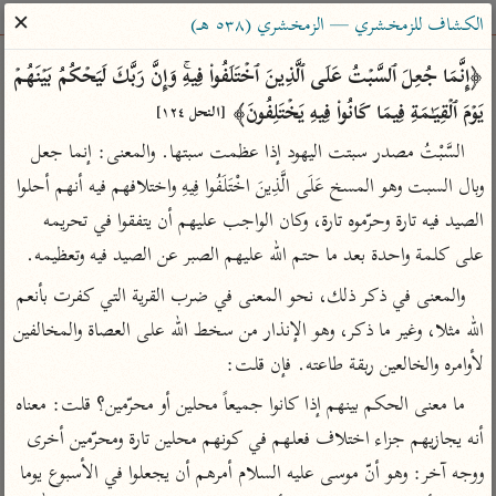
ساهم معنا في نشر القرآن والعلم الشرعي
✕
الكشاف للزمخشري — الزمخشري (٥٣٨ هـ)
الباحث القرآني
﴿إِنَّمَا جُعِلَ ٱلسَّبۡتُ عَلَى ٱلَّذِینَ ٱخۡتَلَفُوا۟ فِیهِۚ وَإِنَّ رَبَّكَ لَیَحۡكُمُ بَیۡنَهُمۡ 
یَوۡمَ ٱلۡقِیَـٰمَةِ فِیمَا كَانُوا۟ فِیهِ یَخۡتَلِفُونَ﴾ 
[النحل ١٢٤]
بحث
تفسير
علوم
مصاحف
معاجم
السَّبْتُ مصدر سبتت اليهود إذا عظمت سبتها. والمعنى: إنما جعل 
وبال السبت وهو المسخ عَلَى الَّذِينَ اخْتَلَفُوا فِيهِ واختلافهم فيه أنهم أحلوا 
الصيد فيه تارة وحرّموه تارة، وكان الواجب عليهم أن يتفقوا في تحريمه 
Type 2 or more characters for results.
على كلمة واحدة بعد ما حتم الله عليهم الصبر عن الصيد فيه وتعظيمه.
Type 1 or more
أمّهات
عامّة
معاصرة
والمعنى في ذكر ذلك، نحو المعنى في ضرب القرية التي كفرت بأنعم 
characters for results.
تفسير الطبري
فتح البيان للقنوجي
الميسر
الله مثلا، وغير ما ذكر، وهو الإنذار من سخط الله على العصاة والمخالفين 
تفسير ابن كثير
فتح القدير للشوكاني
المختصر في
لأوامره والخالعين ربقة طاعته. فإن قلت:
التفسير
تفسير القرطبي
تفسير ابن جزي
ما معنى الحكم بينهم إذا كانوا جميعاً محلين أو محرّمين؟ قلت: معناه 
تفسير السعدي
تفسير البغوي
أنه يجازيهم جزاء اختلاف فعلهم في كونهم محلين تارة ومحرّمين أخرى 
أيسر التفاسير
موسوعات
ووجه آخر: وهو أنّ موسى عليه السلام أمرهم أن يجعلوا في الأسبوع يوما 
القرآن – تدبر وعمل