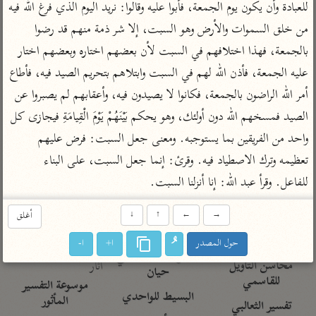
تفسير الآلوسي
للعبادة وأن يكون يوم الجمعة، فأبوا عليه وقالوا: نريد اليوم الذي فرغ الله فيه 
جمع الأقوال
تفسير ابن عثيمين
تفسير ابن الجوزي
تفسير الرازي
من خلق السموات والأرض وهو السبت، إلا شر ذمة منهم قد رضوا 
بالجمعة، فهذا اختلافهم في السبت لأن بعضهم اختاره وبعضهم اختار 
تفسير الماوردي
مركَّزة العبارة
عليه الجمعة، فأذن الله لهم في السبت وابتلاهم بتحريم الصيد فيه، فأطاع 
أخرى
تفسير الجلالين
أمر الله الراضون بالجمعة، فكانوا لا يصيدون فيه، وأعقابهم لم يصبروا عن 
أضواء البيان
منتقاة
الصيد فمسخهم الله دون أولئك، وهو يحكم بَيْنَهُمْ يَوْمَ الْقِيامَةِ فيجازى كل 
جامع البيان للإيجي
تفسير ابن القيم
نظم الدرر للبقاعي
واحد من الفريقين بما يستوجبه. ومعنى جعل السبت: فرض عليهم 
تفسير البيضاوي
تفسير ابن تيمية
تعظيمه وترك الاصطياد فيه. وقرئ: إنما جعل السبت، على البناء 
تفسير النسفي
لغة وبلاغة
للفاعل. وقرأ عبد الله: إنا أنزلنا السبت.
الوجيز للواحدي
التحرير والتنوير
عامّة
تفسير ابن أبي زمنين
تفسير السمعاني
المحرر الوجيز لابن
→
←
↑
↓
أغلق
عطية
تفسير مكّي
حول المصدر
ا+
ا-
البحر المحيط لأبي
آثار
محاسن التأويل
حيان
للقاسمي
موسوعة التفسير
البسيط للواحدي
المأثور
تفسير الثعالبي