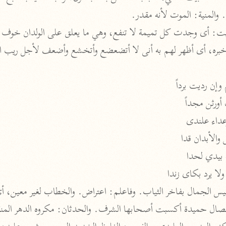
الزمخشري (٥٣٨ هـ)
. والمنية: الموت لأنه مقدر.
ج
نحو ٨ مجلدات
تف
وإن رديت برداً
أورثن مجداً
ت
عداء علندى
والأبدان قدا
 بيدي لحدا
لا يرد بكاى زندا
قتا