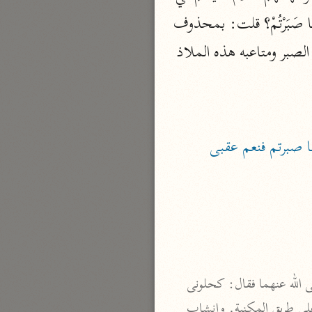
نحو ٣ مجلدات
موضع الحال، لأنّ المعنى: قائلين سلام عليكم، أو مسلمين. فإن قلت: بم تعلق قوله بِما صَبَرْتُمْ؟ قلت: بمحذوف 
الوجيز
تقديره: هذا بما صبرتم، يعنون هذا الثواب بسبب صبركم، أو بدل ما احتملتم من مشاق الصبر ومتاعبه هذه الملاذ 
الواحدي (٤٦٨ هـ)
نحو مجلد
تفسير القرآن العزيز
ابن أبي زمنين (٣٩٩ هـ)
«السلام عليكم بما صبرتم فنعم عقبى 
نحو مجلدين
موسوعة التفسير المأثور
معهد الشاطبي
لأبى ذؤيب خويلد بن خالد المخزومي، يرثى بنيه. روى أن معاوية مرض، فعاده الحسن بن على رضى الله عنهما فقال: كحلونى 
٢٣ مجلدًا
وألبسونى عمامتي، وأظهر القوة وأنشد له البيت الثاني، فأجابه الحسن بغتة بالأول. وشبه المنية بالسبع على طريق المكنية. وإنشاب 