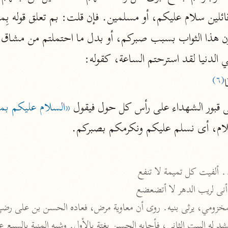
المحرر الوجيز
ابن عطية (٥٤٦ هـ)
نحو ٨ مجلدات
ي الدنيا لقد استرحتم الساعة، كقوله:
البحر المحيط
(٦)
ا
أبو حيان (٧٤٥ هـ)
نحو ١٦ مجلدًا
ى قبور الشهداء على رأس كل حول فيقول 
التفسير البسيط
سلام، أى نسلم عليكم ونكرمكم بصبركم.
الواحدي (٤٦٨ هـ)
نحو ٢٢ مجلدًا
آثار
إرشاد العقل السليم
.. ألفيت كل تميمة لا تنفع
أبو السعود (٩٨٢ هـ)
أنى لريب الدهر لا أتضعضع
نحو ٩ مجلدات
الكشاف