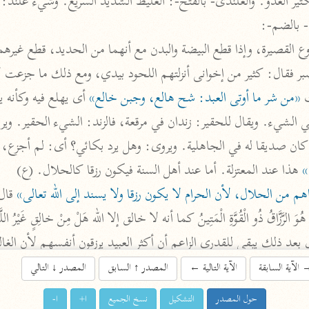
- بالضم-:
اشترك لتصلك أخبار مشاريعنا
وع القصيرة، وإذا قطع البيضة والبدن مع أنهما من الحديد، قطع غيرهما
اشترك
 
«من شر ما أوتى العبد: شح هالع، وجبن خالع»
راسلنا
•
تليجرام
•
تويتر
ان صديقا له في الجاهلية. ويروى: وهل يرد بكائي؟ أى: لم أجزع، ل
تعليمات
•
عن الباحث القرآني
»
 هذا عند المعتزلة. أما عند أهل السنة فيكون رزقا كالحلال. (ع)

اهم من الحلال، لأن الحرام لا يكون رزقا ولا يسند إلى الله تعالى»
 قا

أندرويد
أيفون
تطوير
رعاية
فه القوارع السمعية والعقلية ولا تردعه فبأى حديث بعد الله وآياته يؤم
الآية السابقة
الآية التالية
←
المصدر
↑
السابق
المصدر
↓
التالي
دنيا ومرجع أهلها ... الخ»
حول المصدر
التشكيل
نسخ الجميع
ا+
ا-