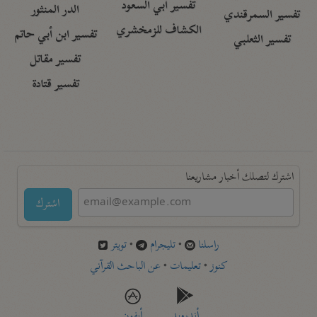
تفسير أبي السعود
الدر المنثور
تفسير السمرقندي
الكشاف للزمخشري
تفسير ابن أبي حاتم
تفسير الثعلبي
تفسير مقاتل
تفسير قتادة
اشترك لتصلك أخبار مشاريعنا
اشترك
راسلنا
•
تليجرام
•
تويتر
كنوز
•
تعليمات
•
عن الباحث القرآني
أندرويد
أيفون