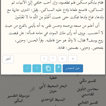
تفسير الآلوسي
فقام ببابكم مسكين فلم تطعموه، وإن أحب خلقي إلىّ الأنبياء، ثم 
جمع الأقوال
تفسير ابن عثيمين
تفسير ابن الجوزي
تفسير الرازي
المساكين، فاصنع طعاما وادع عليه المساكين. وقيل: اشترى جارية مع 
ولدها، فباع ولدها فبكت حتى عميت أَعْلَمُ مِنَ اللَّهِ ما لا تَعْلَمُونَ
تفسير الماوردي
مركَّزة العبارة
أى أعلم من صنعه ورحمته وحسن ظنى به أنه يأتينى بالفرج من حيث 
أخرى
تفسير الجلالين
لا أحتسب. وروى أنه رأى ملك الموت في منامه فسأله: هل قبضت 
أضواء البيان
منتقاة
جامع البيان للإيجي
روح يوسف؟ فقال، لا والله هو حىّ فاطلبه. وقرأ الحسن: وحزنى، 
تفسير ابن القيم
نظم الدرر للبقاعي
بفتحتين. وحزنى، بضمتين: قتادة.
تفسير البيضاوي
تفسير ابن تيمية
تفسير النسفي
لغة وبلاغة
→
←
↑
↓
أغلق
الوجيز للواحدي
التحرير والتنوير
عامّة
حول المصدر
ا+
ا-
تفسير ابن أبي زمنين
تفسير السمعاني
المحرر الوجيز لابن
عطية
تفسير مكّي
البحر المحيط لأبي
آثار
محاسن التأويل
حيان
للقاسمي
موسوعة التفسير
البسيط للواحدي
المأثور
تفسير الثعالبي