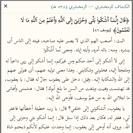
ساهم معنا في نشر القرآن والعلم الشرعي
✕
الكشاف للزمخشري — الزمخشري (٥٣٨ هـ)
الباحث القرآني
﴿قَالَ إِنَّمَاۤ أَشۡكُوا۟ بَثِّی وَحُزۡنِیۤ إِلَى ٱللَّهِ وَأَعۡلَمُ مِنَ ٱللَّهِ مَا لَا 
تَعۡلَمُونَ﴾ 
[يوسف ٨٦]
بحث
تفسير
علوم
مصاحف
معاجم
البث: أصعب الهم الذي لا يصبر عليه صاحبه، فيبثه إلى الناس أى 
ينشره. ومنه: باثه أمره، وأبثه إياه. ومعنى نَّما أَشْكُوا
Type 2 or more characters for results.
إنى لا أشكو إلى أحد منكم ومن غيركم، إنما أشكو إلى ربى داعياً له 
وملتجئاً إليه، فخلوني وشكايتي. وهذا معنى توليه عنهم، أى فتولى عنهم 
Type 1 or more
أمّهات
عامّة
معاصرة
إلى الله والشكاية إليه. وقيل: دخل على يعقوب جارٌ له فقال: يا يعقوب، 
characters for results.
تفسير الطبري
فتح البيان للقنوجي
الميسر
قد تهشمت وفنيت وبلغت من السن ما بلغ أبوك! فقال: هشمنى وأفنانى 
تفسير ابن كثير
فتح القدير للشوكاني
المختصر في
ما ابتلاني الله به من همّ يوسف، فأوحى الله إليه:
التفسير
تفسير القرطبي
تفسير ابن جزي
يا يعقوب، أتشكوني إلى خلقي؟ قال: يا رب خطيئة أخطأتها فاغفر 
تفسير السعدي
تفسير البغوي
لي، فغفر له، فكان بعد ذلك إذا سئل قال: إنما أشكو بثي وحزنى إلى 
أيسر التفاسير
موسوعات
الله. وروى أنه أوحى إلى يعقوب: إنما وجدت عليكم لأنكم ذبحتم شاة 
القرآن – تدبر وعمل