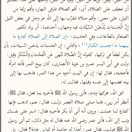
من الليل. وقيل: وزلفا من الليل: وقربا من الليل، وحقها على هذا التفسير 
تفسير الآلوسي
جمع الأقوال
أن تعطف على الصلاة، أى: أقم الصلاة طرفى النهار، وأقم زلفا من 
تفسير ابن عثيمين
تفسير ابن الجوزي
تفسير الرازي
الليل، على معنى: وأقم صلاة تتقرّب بها إلى الله عز وجل في بعض الليل 
تفسير الماوردي
إِنَّ الْحَسَناتِ يُذْهِبْنَ السَّيِّئاتِ فيه وجهان، أحدهما: أن يراد تكفير 
مركَّزة العبارة
أخرى
الصغائر بالطاعات، وفي الحديث: 
«إن الصلاة إلى الصلاة كفارة ما 
تفسير الجلالين
أضواء البيان
منتقاة
(١)
بينهما ما اجتنبت الكبائر
 »
 والثاني: إن الحسنات يذهبن السيئات، بأن 
جامع البيان للإيجي
تفسير ابن القيم
نظم الدرر للبقاعي
يكن لطفاً في تركها، كقوله إِنَّ الصَّلاةَ تَنْهى عَنِ الْفَحْشاءِ وَالْمُنْكَرِ وقيل: 
تفسير البيضاوي
تفسير ابن تيمية
نزلت في أبى اليسر عمرو بن غزية الأنصارى، كان يبيع التمر فأتته امرأة 
تفسير النسفي
لغة وبلاغة
فأعجبته، فقال لها: إن في البيت أجود من هذا التمر، فذهب بها إلى 
الوجيز للواحدي
التحرير والتنوير
بيته فضمها إلى نفسه وقبلها، فقالت له:
عامّة
تفسير ابن أبي زمنين
تفسير السمعاني
المحرر الوجيز لابن
اتق الله، فتركها وندم، فأتى رسول الله ﷺ فأخبره بما فعل، فقال ﷺ: 
عطية
تفسير مكّي
أنتظر أمر ربى، فلما صلى صلاة العصر نزلت، فقال: نعم، اذهب فإنها 
البحر المحيط لأبي
كفارة لما عملت: وروى أنه أتى أبا بكر فأخبره فقال: استر على نفسك 
آثار
محاسن التأويل
حيان
للقاسمي
موسوعة التفسير
وتب إلى الله، فأتى عمر رضى الله عنه فقال له مثل ذلك، ثم أتى رسول 
البسيط للواحدي
المأثور
تفسير الثعالبي
الله ﷺ فنزلت، فقال عمر: أهذا له خاصة أم للناس عامة؟ فقال: بل 