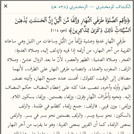
ساهم معنا في نشر القرآن والعلم الشرعي
✕
الكشاف للزمخشري — الزمخشري (٥٣٨ هـ)
الباحث القرآني
﴿وَأَقِمِ ٱلصَّلَوٰةَ طَرَفَیِ ٱلنَّهَارِ وَزُلَفࣰا مِّنَ ٱلَّیۡلِۚ إِنَّ ٱلۡحَسَنَـٰتِ یُذۡهِبۡنَ 
ٱلسَّیِّـَٔاتِۚ ذَ ٰ⁠لِكَ ذِكۡرَىٰ لِلذَّ ٰ⁠كِرِینَ﴾ 
[هود ١١٤]
بحث
تفسير
علوم
مصاحف
معاجم
طَرَفَيِ النَّهارِ غدوة وعشية وَزُلَفاً مِنَ اللَّيْلِ وساعات من الليل وهي ساعاته 
القريبة من آخر النهار، من أزلفه إذا قربه وازدلف إليه، وصلاة الغدوة: 
الفجر. وصلاة العشية: الظهر والعصر، لأنّ ما بعد الزوال عشىّ. وصلاة 
Type 2 or more characters for results.
الزلف: المغرب والعشاء. وانتصاب طرفى النهار على الظرف، لأنهما 
Type 1 or more
أمّهات
عامّة
معاصرة
مضافان إلى الوقت، كقولك: أقمت عنده جميع النهار، وأتيته نصف 
characters for results.
تفسير الطبري
فتح البيان للقنوجي
الميسر
النهار وأوله وآخره، تنصب هذا كله على إعطاء المضاف حكم المضاف 
تفسير ابن كثير
فتح القدير للشوكاني
المختصر في
إليه. ونحوه وَأَطْرافَ النَّهارِ وقرئ: وزلفا، بضمتين. وزلفا، بسكون اللام. 
التفسير
تفسير القرطبي
تفسير ابن جزي
وزلفى: بوزن قربى. فالزلف: جمع زلفة، كظلم في ظلمة. والزلف 
تفسير السعدي
بالسكون: نحو بسرة وبسر. والزلف بضمتين نحو بسر في بسر. والزلفى 
تفسير البغوي
أيسر التفاسير
بمعنى الزلفة، كما أن القربى بمعنى القربة: وهو ما يقرب من آخر النهار 
موسوعات
القرآن – تدبر وعمل