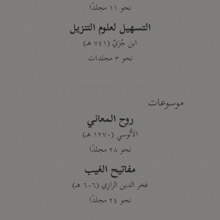
نحو ١١ مجلدًا
التسهيل لعلوم التنزيل
ابن جُزَيّ (٧٤١ هـ)
نحو ٣ مجلدات
موسوعات
روح المعاني
الآلوسي (١٢٧٠ هـ)
نحو ٢٨ مجلدًا
مفاتيح الغيب
فخر الدين الرازي (٦٠٦ هـ)
نحو ٢٤ مجلدًا