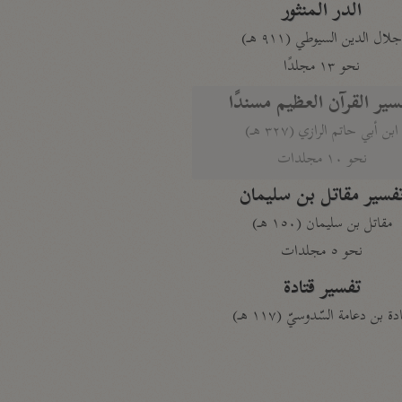
الدر المنثور
لال الدين السيوطي (٩١١ هـ)
نحو ١٣ مجلدًا
سير القرآن العظيم مسندًا
ابن أبي حاتم الرازي (٣٢٧ هـ)
نحو ١٠ مجلدات
فسير مقاتل بن سليمان
مقاتل بن سليمان (١٥٠ هـ)
نحو ٥ مجلدات
تفسير قتادة
دة بن دعامة السّدوسيّ (١١٧ هـ)