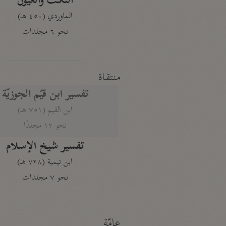
النكت والعيون
الماوردي (٤٥٠ هـ)
نحو ٦ مجلدات
منتقاة
تفسير ابن قيّم الجوزيّة
ابن القيم (٧٥١ هـ)
نحو ١٢ مجلدًا
تفسير شيخ الإسلام
ابن تيمية (٧٢٨ هـ)
نحو ٧ مجلدات
عامّة