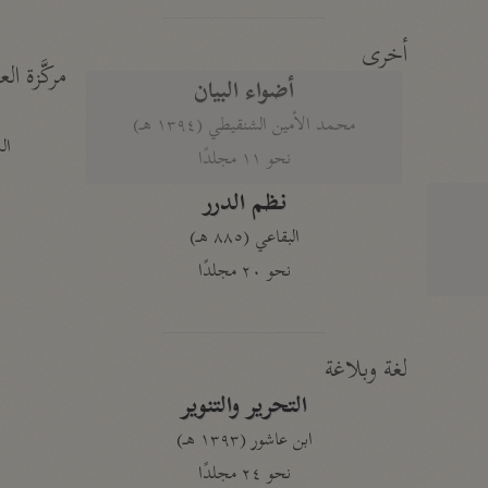
أخرى
مركَّزة الع
أضواء البيان
محمد الأمين الشنقيطي (١٣٩٤ هـ)
الم
نحو ١١ مجلدًا
نظم الدرر
البقاعي (٨٨٥ هـ)
نحو ٢٠ مجلدًا
لغة وبلاغة
التحرير والتنوير
ابن عاشور (١٣٩٣ هـ)
نحو ٢٤ مجلدًا