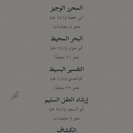
المحرر الوجيز
ابن عطية (٥٤٦ هـ)
نحو ٨ مجلدات
البحر المحيط
أبو حيان (٧٤٥ هـ)
نحو ١٦ مجلدًا
التفسير البسيط
الواحدي (٤٦٨ هـ)
نحو ٢٢ مجلدًا
آثار
إرشاد العقل السليم
أبو السعود (٩٨٢ هـ)
نحو ٩ مجلدات
الكشاف