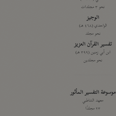
نحو ٣ مجلدات
الوجيز
الواحدي (٤٦٨ هـ)
نحو مجلد
تفسير القرآن العزيز
ابن أبي زمنين (٣٩٩ هـ)
نحو مجلدين
موسوعة التفسير المأثور
معهد الشاطبي
٢٣ مجلدًا