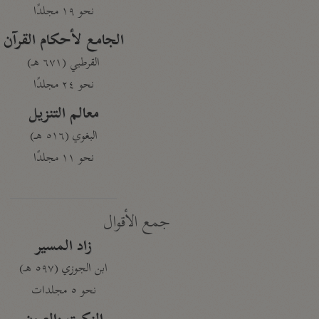
نحو ١٩ مجلدًا
الجامع لأحكام القرآن
القرطبي (٦٧١ هـ)
نحو ٢٤ مجلدًا
معالم التنزيل
البغوي (٥١٦ هـ)
نحو ١١ مجلدًا
جمع الأقوال
زاد المسير
ابن الجوزي (٥٩٧ هـ)
نحو ٥ مجلدات