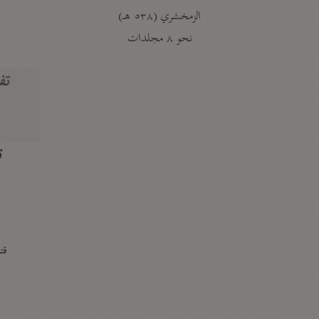
الزمخشري (٥٣٨ هـ)
ج
نحو ٨ مجلدات
تف
ت
قتا