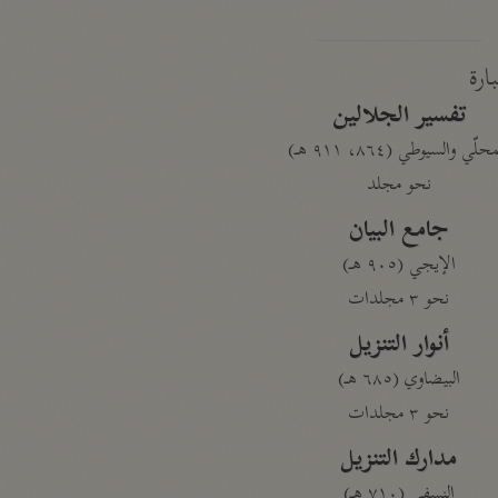
بارة
تفسير الجلالين
حلّي والسيوطي (٨٦٤، ٩١١ هـ)
نحو مجلد
جامع البيان
الإيجي (٩٠٥ هـ)
نحو ٣ مجلدات
أنوار التنزيل
البيضاوي (٦٨٥ هـ)
نحو ٣ مجلدات
مدارك التنزيل
النسفي (٧١٠ هـ)