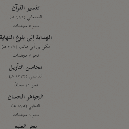
تفسير القرآن
السمعاني (٤٨٩ هـ)
نحو ٥ مجلدات
الهداية إلى بلوغ النهاية
مكي بن أبي طالب (٤٣٧ هـ)
نحو ٧ مجلدات
محاسن التأويل
القاسمي (١٣٣٢ هـ)
نحو ١١ مجلدًا
الجواهر الحسان
الثعالبي (٨٧٥ هـ)
نحو ٦ مجلدات
بحر العلوم