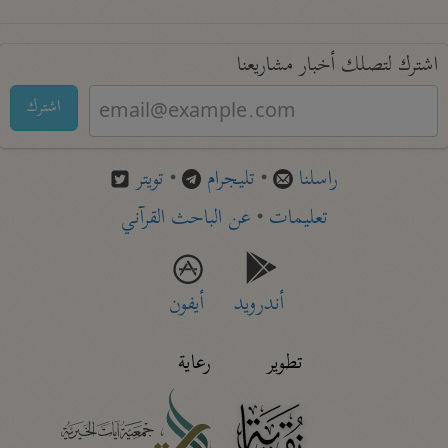
اشترك لتصلك أخبار مشاريعنا
اشترك
راسلنا
•
تليجرام
•
تويتر
تعليمات
•
عن الباحث القرآني
أندرويد
أيفون
تطوير
رعاية