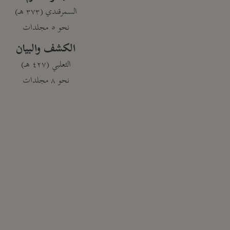
السمرقندي (٣٧٣ هـ)
نحو ٥ مجلدات
الكشف والبيان
الثعلبي (٤٢٧ هـ)
نحو ٨ مجلدات