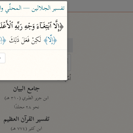
تفسير الجلالين — المحلّي والسيوطي (٤
﴿إِلَّا ٱبۡتِغَاۤءَ وَجۡهِ رَبِّهِ ٱلۡأَع
﴿إلّا﴾
 لَكِنْ فَعَلَ ذَلِكَ 
﴿اِب
بحث
تفسير
→
 characters for results.
أمّهات
جامع البيان
ابن جرير الطبري (٣١٠ هـ)
نحو ٢٨ مجلدًا
تفسير القرآن العظيم
ابن كثير (٧٧٤ هـ)