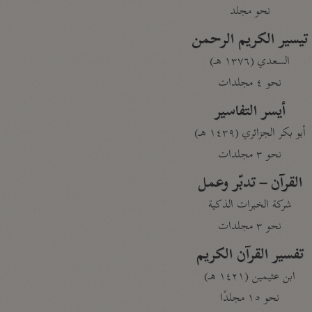
نحو مجلد
تيسير الكريم الرحمن
السعدي (١٣٧٦ هـ)
نحو ٤ مجلدات
أيسر التفاسير
أبو بكر الجزائري (١٤٣٩ هـ)
نحو ٣ مجلدات
القرآن – تدبّر وعمل
شركة الخبرات الذكية
نحو ٣ مجلدات
تفسير القرآن الكريم
ابن عثيمين (١٤٢١ هـ)
نحو ١٥ مجلدًا