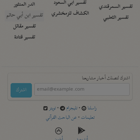
تفسير أبي السعود
الدر المنثور
تفسير السمرقندي
الكشاف للزمخشري
تفسير ابن أبي حاتم
تفسير الثعلبي
تفسير مقاتل
تفسير قتادة
اشترك لتصلك أخبار مشاريعنا
اشترك
راسلنا
•
تليجرام
•
تويتر
تعليمات
•
عن الباحث القرآني
أندرويد
أيفون