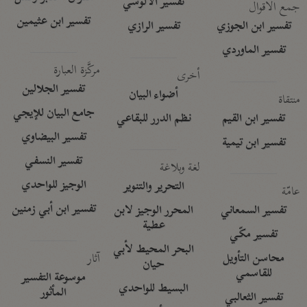
تفسير الآلوسي
جمع الأقوال
تفسير ابن عثيمين
تفسير ابن الجوزي
تفسير الرازي
تفسير الماوردي
مركَّزة العبارة
أخرى
تفسير الجلالين
أضواء البيان
منتقاة
جامع البيان للإيجي
تفسير ابن القيم
نظم الدرر للبقاعي
تفسير البيضاوي
تفسير ابن تيمية
تفسير النسفي
لغة وبلاغة
الوجيز للواحدي
التحرير والتنوير
عامّة
تفسير ابن أبي زمنين
تفسير السمعاني
المحرر الوجيز لابن
عطية
تفسير مكّي
البحر المحيط لأبي
آثار
محاسن التأويل
حيان
للقاسمي
موسوعة التفسير
البسيط للواحدي
المأثور
تفسير الثعالبي