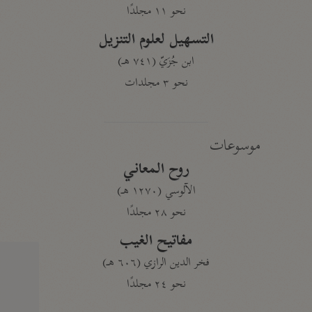
نحو ١١ مجلدًا
التسهيل لعلوم التنزيل
ابن جُزَيّ (٧٤١ هـ)
نحو ٣ مجلدات
موسوعات
روح المعاني
الآلوسي (١٢٧٠ هـ)
نحو ٢٨ مجلدًا
مفاتيح الغيب
فخر الدين الرازي (٦٠٦ هـ)
نحو ٢٤ مجلدًا