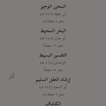
المحرر الوجيز
ابن عطية (٥٤٦ هـ)
نحو ٨ مجلدات
البحر المحيط
أبو حيان (٧٤٥ هـ)
نحو ١٦ مجلدًا
التفسير البسيط
الواحدي (٤٦٨ هـ)
نحو ٢٢ مجلدًا
آثار
إرشاد العقل السليم
أبو السعود (٩٨٢ هـ)
نحو ٩ مجلدات
الكشاف