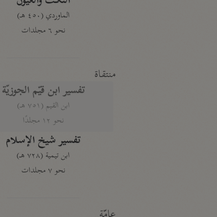
النكت والعيون
الماوردي (٤٥٠ هـ)
نحو ٦ مجلدات
منتقاة
تفسير ابن قيّم الجوزيّة
ابن القيم (٧٥١ هـ)
نحو ١٢ مجلدًا
تفسير شيخ الإسلام
ابن تيمية (٧٢٨ هـ)
نحو ٧ مجلدات
عامّة