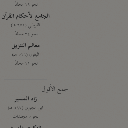
نحو ١٩ مجلدًا
الجامع لأحكام القرآن
القرطبي (٦٧١ هـ)
نحو ٢٤ مجلدًا
معالم التنزيل
البغوي (٥١٦ هـ)
نحو ١١ مجلدًا
جمع الأقوال
زاد المسير
ابن الجوزي (٥٩٧ هـ)
نحو ٥ مجلدات