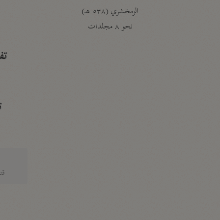
الزمخشري (٥٣٨ هـ)
ج
نحو ٨ مجلدات
تف
ت
قتا