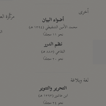
أخرى
مركَّزة الع
أضواء البيان
محمد الأمين الشنقيطي (١٣٩٤ هـ)
الم
نحو ١١ مجلدًا
نظم الدرر
البقاعي (٨٨٥ هـ)
نحو ٢٠ مجلدًا
لغة وبلاغة
التحرير والتنوير
ابن عاشور (١٣٩٣ هـ)
نحو ٢٤ مجلدًا