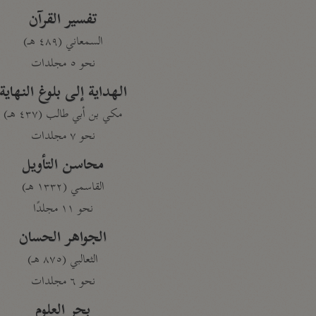
تفسير القرآن
السمعاني (٤٨٩ هـ)
نحو ٥ مجلدات
الهداية إلى بلوغ النهاية
مكي بن أبي طالب (٤٣٧ هـ)
نحو ٧ مجلدات
محاسن التأويل
القاسمي (١٣٣٢ هـ)
نحو ١١ مجلدًا
الجواهر الحسان
الثعالبي (٨٧٥ هـ)
نحو ٦ مجلدات
بحر العلوم