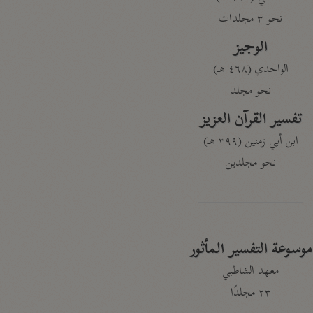
نحو ٣ مجلدات
الوجيز
الواحدي (٤٦٨ هـ)
نحو مجلد
تفسير القرآن العزيز
ابن أبي زمنين (٣٩٩ هـ)
نحو مجلدين
موسوعة التفسير المأثور
معهد الشاطبي
٢٣ مجلدًا