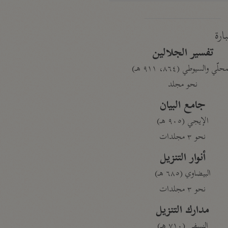
بارة
تفسير الجلالين
حلّي والسيوطي (٨٦٤، ٩١١ هـ)
نحو مجلد
جامع البيان
الإيجي (٩٠٥ هـ)
نحو ٣ مجلدات
أنوار التنزيل
البيضاوي (٦٨٥ هـ)
نحو ٣ مجلدات
مدارك التنزيل
النسفي (٧١٠ هـ)