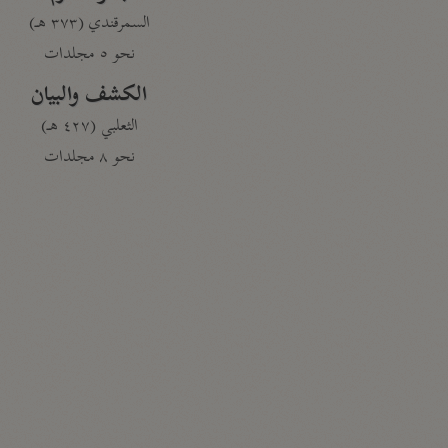
السمرقندي (٣٧٣ هـ)
نحو ٥ مجلدات
الكشف والبيان
الثعلبي (٤٢٧ هـ)
نحو ٨ مجلدات