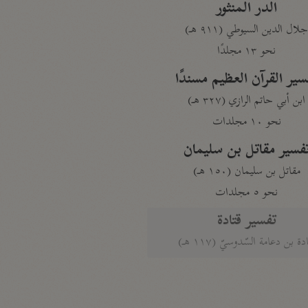
الدر المنثور
لال الدين السيوطي (٩١١ هـ)
نحو ١٣ مجلدًا
سير القرآن العظيم مسندًا
ابن أبي حاتم الرازي (٣٢٧ هـ)
نحو ١٠ مجلدات
فسير مقاتل بن سليمان
مقاتل بن سليمان (١٥٠ هـ)
نحو ٥ مجلدات
تفسير قتادة
دة بن دعامة السّدوسيّ (١١٧ هـ)