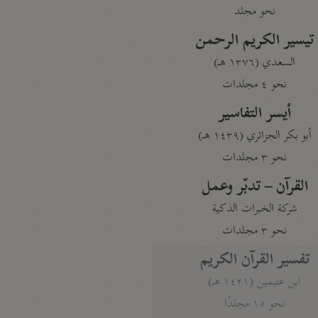
نحو مجلد
تيسير الكريم الرحمن
السعدي (١٣٧٦ هـ)
نحو ٤ مجلدات
أيسر التفاسير
أبو بكر الجزائري (١٤٣٩ هـ)
نحو ٣ مجلدات
القرآن – تدبّر وعمل
شركة الخبرات الذكية
نحو ٣ مجلدات
تفسير القرآن الكريم
ابن عثيمين (١٤٢١ هـ)
نحو ١٥ مجلدًا