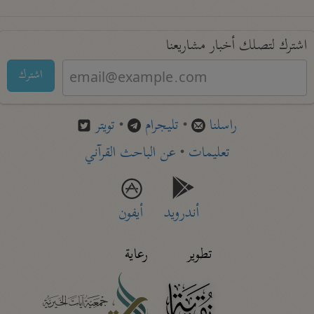
اشترك لتصلك أخبار مشاريعنا
اشترك
راسلنا
•
تليجرام
•
تويتر
تعليمات
•
عن الباحث القرآني
أندرويد
أيفون
تطوير
رعاية