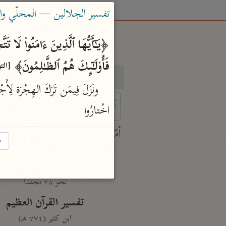
تفسير الجلالين — المحلّي والسيوطي (٤
فَأُو۟لَـٰۤىِٕكَ هُمُ ٱلظَّـٰلِمُونَ﴾ 
[التوب
بحث
تفسير
ونَزَلَ فِيمَن تَرَكَ الهِجْرَة لِأَ
اخْتارُوا
 characters for results.
أمّهات
→
جامع البيان
ابن جرير الطبري (٣١٠ هـ)
نحو ٢٨ مجلدًا
تفسير القرآن العظيم
ابن كثير (٧٧٤ هـ)