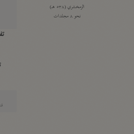
الزمخشري (٥٣٨ هـ)
ج
نحو ٨ مجلدات
تف
ت
قتا