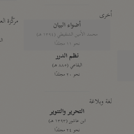
أخرى
مركَّزة الع
أضواء البيان
محمد الأمين الشنقيطي (١٣٩٤ هـ)
الم
نحو ١١ مجلدًا
نظم الدرر
البقاعي (٨٨٥ هـ)
نحو ٢٠ مجلدًا
لغة وبلاغة
التحرير والتنوير
ابن عاشور (١٣٩٣ هـ)
نحو ٢٤ مجلدًا