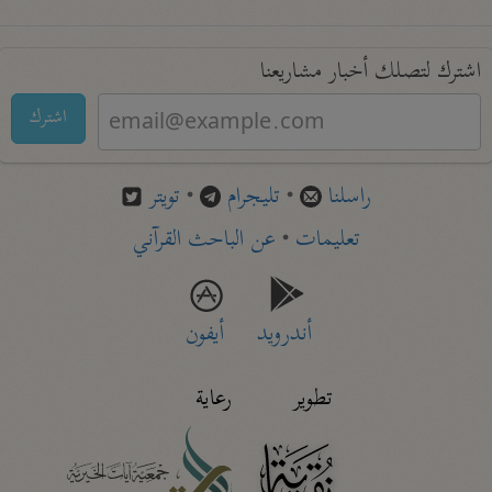
اشترك لتصلك أخبار مشاريعنا
اشترك
راسلنا
•
تليجرام
•
تويتر
تعليمات
•
عن الباحث القرآني
أندرويد
أيفون
تطوير
رعاية