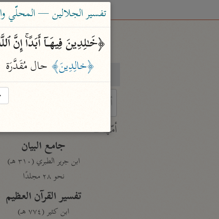
تفسير الجلالين — المحلّي والسيوطي (٤
﴿خَـٰلِدِینَ فِیهَاۤ أَبَدًاۚ إِنَّ ٱلل
﴿خالِدِينَ﴾
 حال مُقَدَّرَة
بحث
تفسير
→
 characters for results.
أمّهات
جامع البيان
ابن جرير الطبري (٣١٠ هـ)
نحو ٢٨ مجلدًا
تفسير القرآن العظيم
ابن كثير (٧٧٤ هـ)