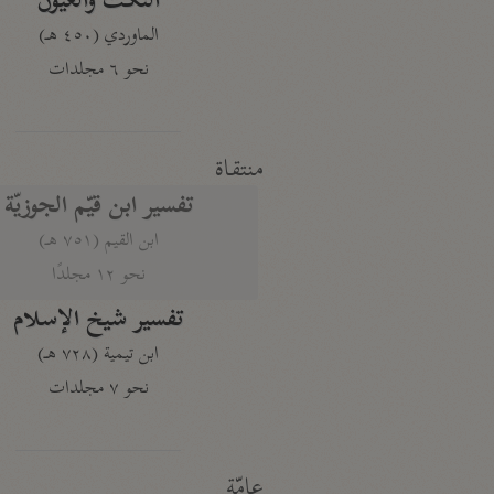
النكت والعيون
الماوردي (٤٥٠ هـ)
نحو ٦ مجلدات
منتقاة
تفسير ابن قيّم الجوزيّة
ابن القيم (٧٥١ هـ)
نحو ١٢ مجلدًا
تفسير شيخ الإسلام
ابن تيمية (٧٢٨ هـ)
نحو ٧ مجلدات
عامّة