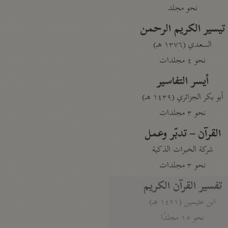
نحو مجلد
تيسير الكريم الرحمن
السعدي (١٣٧٦ هـ)
نحو ٤ مجلدات
أيسر التفاسير
أبو بكر الجزائري (١٤٣٩ هـ)
نحو ٣ مجلدات
القرآن – تدبّر وعمل
شركة الخبرات الذكية
نحو ٣ مجلدات
تفسير القرآن الكريم
ابن عثيمين (١٤٢١ هـ)
نحو ١٥ مجلدًا