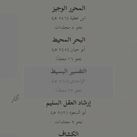
المحرر الوجيز
ابن عطية (٥٤٦ هـ)
نحو ٨ مجلدات
البحر المحيط
أبو حيان (٧٤٥ هـ)
نحو ١٦ مجلدًا
التفسير البسيط
الواحدي (٤٦٨ هـ)
نحو ٢٢ مجلدًا
آثار
إرشاد العقل السليم
أبو السعود (٩٨٢ هـ)
نحو ٩ مجلدات
الكشاف