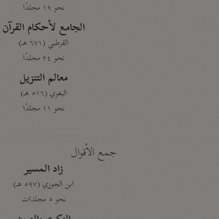
نحو ١٩ مجلدًا
الجامع لأحكام القرآن
القرطبي (٦٧١ هـ)
نحو ٢٤ مجلدًا
معالم التنزيل
البغوي (٥١٦ هـ)
نحو ١١ مجلدًا
جمع الأقوال
زاد المسير
ابن الجوزي (٥٩٧ هـ)
نحو ٥ مجلدات