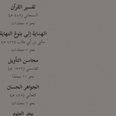
تفسير القرآن
السمعاني (٤٨٩ هـ)
نحو ٥ مجلدات
الهداية إلى بلوغ النهاية
مكي بن أبي طالب (٤٣٧ هـ)
نحو ٧ مجلدات
محاسن التأويل
القاسمي (١٣٣٢ هـ)
نحو ١١ مجلدًا
الجواهر الحسان
الثعالبي (٨٧٥ هـ)
نحو ٦ مجلدات
بحر العلوم