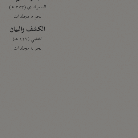
السمرقندي (٣٧٣ هـ)
نحو ٥ مجلدات
الكشف والبيان
الثعلبي (٤٢٧ هـ)
نحو ٨ مجلدات