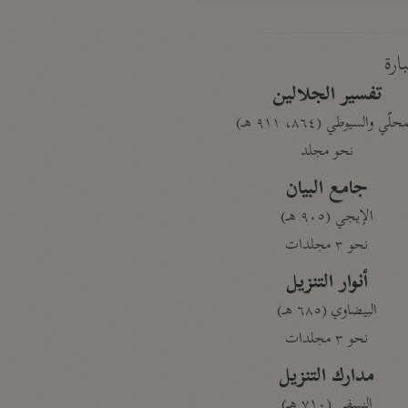
بارة
تفسير الجلالين
حلّي والسيوطي (٨٦٤، ٩١١ هـ)
نحو مجلد
جامع البيان
الإيجي (٩٠٥ هـ)
نحو ٣ مجلدات
أنوار التنزيل
البيضاوي (٦٨٥ هـ)
نحو ٣ مجلدات
مدارك التنزيل
النسفي (٧١٠ هـ)