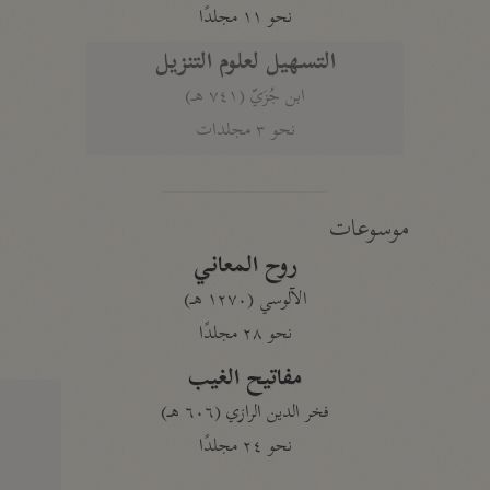
نحو ١١ مجلدًا
التسهيل لعلوم التنزيل
ابن جُزَيّ (٧٤١ هـ)
نحو ٣ مجلدات
موسوعات
روح المعاني
الآلوسي (١٢٧٠ هـ)
نحو ٢٨ مجلدًا
مفاتيح الغيب
فخر الدين الرازي (٦٠٦ هـ)
نحو ٢٤ مجلدًا