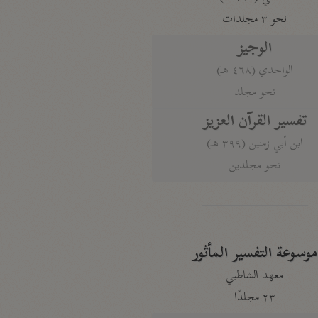
نحو ٣ مجلدات
الوجيز
الواحدي (٤٦٨ هـ)
نحو مجلد
تفسير القرآن العزيز
ابن أبي زمنين (٣٩٩ هـ)
نحو مجلدين
موسوعة التفسير المأثور
معهد الشاطبي
٢٣ مجلدًا