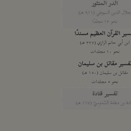
الدر المنثور
لال الدين السيوطي (٩١١ هـ)
نحو ١٣ مجلدًا
سير القرآن العظيم مسندًا
ابن أبي حاتم الرازي (٣٢٧ هـ)
نحو ١٠ مجلدات
فسير مقاتل بن سليمان
مقاتل بن سليمان (١٥٠ هـ)
نحو ٥ مجلدات
تفسير قتادة
دة بن دعامة السّدوسيّ (١١٧ هـ)