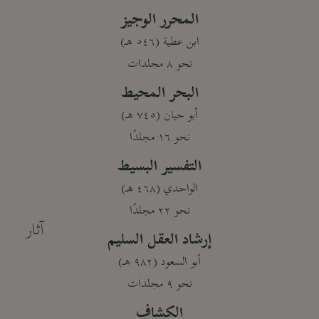
المحرر الوجيز
ابن عطية (٥٤٦ هـ)
نحو ٨ مجلدات
البحر المحيط
أبو حيان (٧٤٥ هـ)
نحو ١٦ مجلدًا
التفسير البسيط
الواحدي (٤٦٨ هـ)
نحو ٢٢ مجلدًا
آثار
إرشاد العقل السليم
أبو السعود (٩٨٢ هـ)
نحو ٩ مجلدات
الكشاف