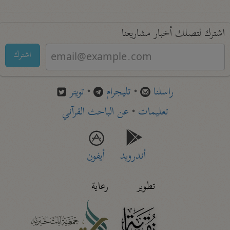
اشترك لتصلك أخبار مشاريعنا
اشترك
راسلنا
•
تليجرام
•
تويتر
تعليمات
•
عن الباحث القرآني
أندرويد
أيفون
تطوير
رعاية