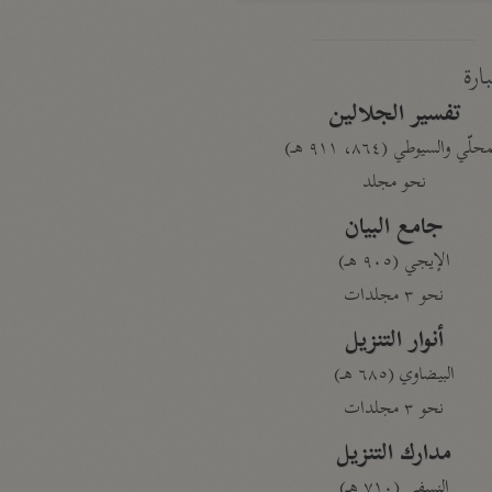
بارة
تفسير الجلالين
حلّي والسيوطي (٨٦٤، ٩١١ هـ)
نحو مجلد
جامع البيان
الإيجي (٩٠٥ هـ)
نحو ٣ مجلدات
أنوار التنزيل
البيضاوي (٦٨٥ هـ)
نحو ٣ مجلدات
مدارك التنزيل
النسفي (٧١٠ هـ)