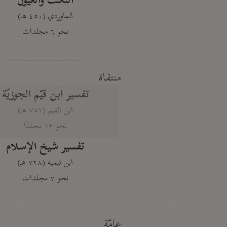
النكت والعيون
الماوردي (٤٥٠ هـ)
نحو ٦ مجلدات
منتقاة
تفسير ابن قيّم الجوزيّة
ابن القيم (٧٥١ هـ)
نحو ١٢ مجلدًا
تفسير شيخ الإسلام
ابن تيمية (٧٢٨ هـ)
نحو ٧ مجلدات
عامّة