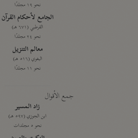
نحو ١٩ مجلدًا
الجامع لأحكام القرآن
القرطبي (٦٧١ هـ)
نحو ٢٤ مجلدًا
معالم التنزيل
البغوي (٥١٦ هـ)
نحو ١١ مجلدًا
جمع الأقوال
زاد المسير
ابن الجوزي (٥٩٧ هـ)
نحو ٥ مجلدات