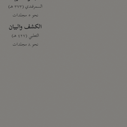
السمرقندي (٣٧٣ هـ)
نحو ٥ مجلدات
الكشف والبيان
الثعلبي (٤٢٧ هـ)
نحو ٨ مجلدات