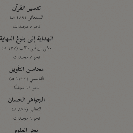
تفسير القرآن
السمعاني (٤٨٩ هـ)
نحو ٥ مجلدات
الهداية إلى بلوغ النهاية
مكي بن أبي طالب (٤٣٧ هـ)
نحو ٧ مجلدات
محاسن التأويل
القاسمي (١٣٣٢ هـ)
نحو ١١ مجلدًا
الجواهر الحسان
الثعالبي (٨٧٥ هـ)
نحو ٦ مجلدات
بحر العلوم