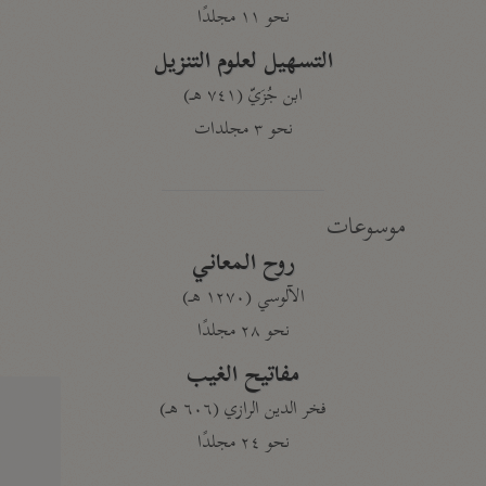
نحو ١١ مجلدًا
التسهيل لعلوم التنزيل
ابن جُزَيّ (٧٤١ هـ)
نحو ٣ مجلدات
موسوعات
روح المعاني
الآلوسي (١٢٧٠ هـ)
نحو ٢٨ مجلدًا
مفاتيح الغيب
فخر الدين الرازي (٦٠٦ هـ)
نحو ٢٤ مجلدًا