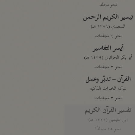
نحو مجلد
تيسير الكريم الرحمن
السعدي (١٣٧٦ هـ)
نحو ٤ مجلدات
أيسر التفاسير
أبو بكر الجزائري (١٤٣٩ هـ)
نحو ٣ مجلدات
القرآن – تدبّر وعمل
شركة الخبرات الذكية
نحو ٣ مجلدات
تفسير القرآن الكريم
ابن عثيمين (١٤٢١ هـ)
نحو ١٥ مجلدًا