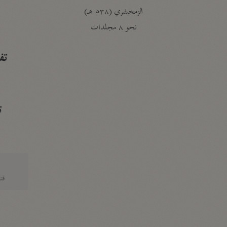
الزمخشري (٥٣٨ هـ)
ج
نحو ٨ مجلدات
تف
ت
قتا