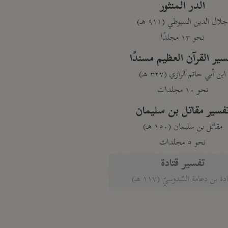
الدر المنثور
لال الدين السيوطي (٩١١ هـ)
نحو ١٣ مجلدًا
سير القرآن العظيم مسندًا
ابن أبي حاتم الرازي (٣٢٧ هـ)
نحو ١٠ مجلدات
فسير مقاتل بن سليمان
مقاتل بن سليمان (١٥٠ هـ)
نحو ٥ مجلدات
تفسير قتادة
دة بن دعامة السّدوسيّ (١١٧ هـ)