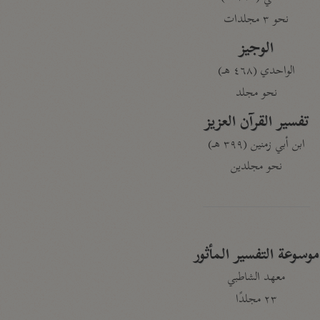
نحو ٣ مجلدات
الوجيز
الواحدي (٤٦٨ هـ)
نحو مجلد
تفسير القرآن العزيز
ابن أبي زمنين (٣٩٩ هـ)
نحو مجلدين
موسوعة التفسير المأثور
معهد الشاطبي
٢٣ مجلدًا