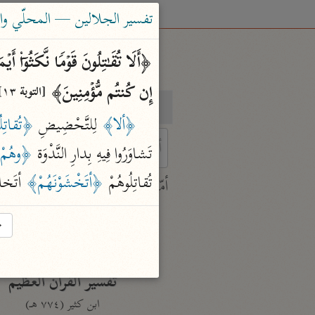
تفسير الجلالين — المحلّي والسيوطي (٤
إِن كُنتُم مُّؤۡمِنِینَ﴾ 
[التوبة ١٣]
بحث
تفسير
﴿ألا﴾
 لِلتَّحْضِيضِ 
﴿تُقاتِلُو
تَشاوَرُوا فِيهِ بِدارِ النَّدْوَة 
﴿وهُمْ ب
 characters for results.
تُقاتِلُوهُمْ 
﴿أتَخْشَوْنَهُمْ﴾
 أتَخاف
أمّهات
جامع البيان
→
ابن جرير الطبري (٣١٠ هـ)
نحو ٢٨ مجلدًا
تفسير القرآن العظيم
ابن كثير (٧٧٤ هـ)