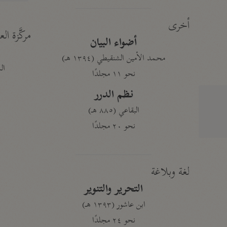
أخرى
مركَّزة الع
أضواء البيان
محمد الأمين الشنقيطي (١٣٩٤ هـ)
الم
نحو ١١ مجلدًا
نظم الدرر
البقاعي (٨٨٥ هـ)
نحو ٢٠ مجلدًا
لغة وبلاغة
التحرير والتنوير
ابن عاشور (١٣٩٣ هـ)
نحو ٢٤ مجلدًا