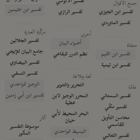
تفسير الآلوسي
جمع الأقوال
تفسير ابن عثيمين
تفسير ابن الجوزي
تفسير الرازي
تفسير الماوردي
مركَّزة العبارة
أخرى
تفسير الجلالين
أضواء البيان
منتقاة
جامع البيان للإيجي
تفسير ابن القيم
نظم الدرر للبقاعي
تفسير البيضاوي
تفسير ابن تيمية
تفسير النسفي
لغة وبلاغة
الوجيز للواحدي
التحرير والتنوير
عامّة
تفسير ابن أبي زمنين
تفسير السمعاني
المحرر الوجيز لابن
عطية
تفسير مكّي
البحر المحيط لأبي
آثار
محاسن التأويل
حيان
للقاسمي
موسوعة التفسير
البسيط للواحدي
المأثور
تفسير الثعالبي