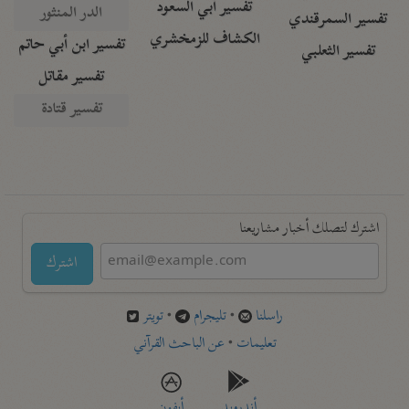
تفسير أبي السعود
الدر المنثور
تفسير السمرقندي
الكشاف للزمخشري
تفسير ابن أبي حاتم
تفسير الثعلبي
تفسير مقاتل
تفسير قتادة
اشترك لتصلك أخبار مشاريعنا
اشترك
راسلنا
•
تليجرام
•
تويتر
تعليمات
•
عن الباحث القرآني
أندرويد
أيفون