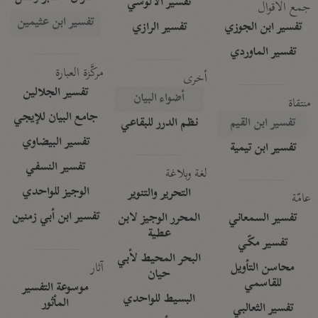
تفسير الآلوسي
جمع الأقوال
تفسير ابن عثيمين
تفسير ابن الجوزي
تفسير الرازي
تفسير الماوردي
مركَّزة العبارة
أخرى
تفسير الجلالين
أضواء البيان
منتقاة
جامع البيان للإيجي
تفسير ابن القيم
نظم الدرر للبقاعي
تفسير البيضاوي
تفسير ابن تيمية
تفسير النسفي
لغة وبلاغة
الوجيز للواحدي
التحرير والتنوير
عامّة
تفسير ابن أبي زمنين
تفسير السمعاني
المحرر الوجيز لابن
عطية
تفسير مكّي
البحر المحيط لأبي
آثار
محاسن التأويل
حيان
للقاسمي
موسوعة التفسير
البسيط للواحدي
المأثور
تفسير الثعالبي