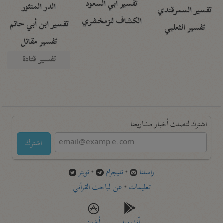
تفسير أبي السعود
الدر المنثور
تفسير السمرقندي
الكشاف للزمخشري
تفسير ابن أبي حاتم
تفسير الثعلبي
تفسير مقاتل
تفسير قتادة
اشترك لتصلك أخبار مشاريعنا
اشترك
راسلنا
•
تليجرام
•
تويتر
تعليمات
•
عن الباحث القرآني
أندرويد
أيفون